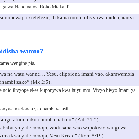
ga wa Neno na wa Roho Mtakatifu.
nimewapa kielelezo; ili kama mimi nilivyowatendea, nanyi
idisha watoto?
kama wengine pia.
wa na watu wanne… Yesu, alipoiona imani yao, akamwambia
hambi zako” (Mk 2:5).
e ndio ilivyopelekea kuponywa kwa huyu mtu. Vivyo hivyo Imani ya
onywa madonda ya dhambi ya asili.
angu alinichukua mimba hatiani” (Zab 51:5).
sababu ya yule mmoja, zaidi sana wao wapokeao wingi wa
uzima kwa yule mmoja, Yesu Kristo” (Rom 5:19).