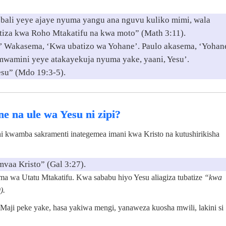
; bali yeye ajaye nyuma yangu ana nguvu kuliko mimi, wala
atiza kwa Roho Mtakatifu na kwa moto” (Math 3:11).
i?’ Wakasema, ‘Kwa ubatizo wa Yohane’. Paulo akasema, ‘Yohan
mwamini yeye atakayekuja nyuma yake, yaani, Yesu’.
esu” (Mdo 19:3-5).
e na ule wa Yesu ni zipi?
ni kwamba sakramenti inategemea imani kwa Kristo na kutushirikisha
vaa Kristo” (Gal 3:27).
ma wa Utatu Mtakatifu. Kwa sababu hiyo Yesu aliagiza tubatize
“kwa
).
Maji peke yake, hasa yakiwa mengi, yanaweza kuosha mwili, lakini si