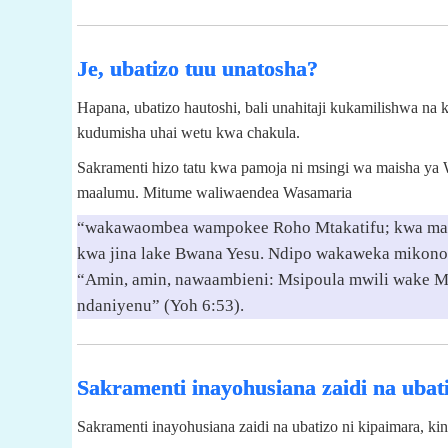
Je, ubatizo tuu unatosha?
Hapana, ubatizo hautoshi, bali unahitaji kukamilishwa na 
kudumisha uhai wetu kwa chakula.
Sakramenti hizo tatu kwa pamoja ni msingi wa maisha ya Wa
maalumu. Mitume waliwaendea Wasamaria
“wakawaombea wampokee Roho Mtakatifu; kwa maan
kwa jina lake Bwana Yesu. Ndipo wakaweka mikono
“Amin, amin, nawaambieni: Msipoula mwili wake 
ndaniyenu” (Yoh 6:53).
Sakramenti inayohusiana zaidi na ubati
Sakramenti inayohusiana zaidi na ubatizo ni kipaimara, ki