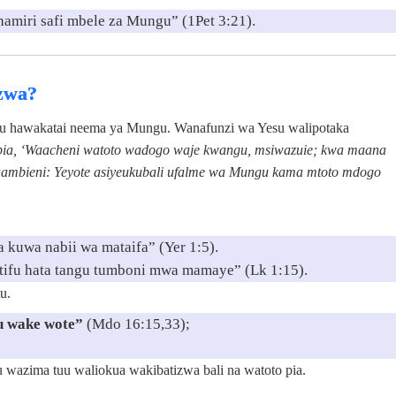
hamiri safi mbele za Mungu” (1Pet 3:21).
zwa?
u hawakatai neema ya Mungu. Wanafunzi wa Yesu walipotaka
bia, ‘Waacheni watoto wadogo waje kwangu, msiwazuie; kwa maana
ambieni: Yeyote asiyeukubali ufalme wa Mungu kama mtoto mdogo
 kuwa nabii wa mataifa” (Yer 1:5).
tifu hata tangu tumboni mwa mamaye” (Lk 1:15).
u.
u wake wote”
(Mdo 16:15,33);
wazima tuu waliokua wakibatizwa bali na watoto pia.