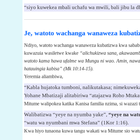
“siyo kuwekea mbali uchafu wa mwili, bali jibu la d
Je, watoto wachanga wanaweza kubati
Ndiyo, watoto wachanga wanaweza kubatizwa kwa sabab
kuwazuia wasiletwe kwake
“alichukizwa sana, akawaam
watoto kama hawa ufalme wa Mungu ni wao. Amin, nawa
hatauingia kabisa” (Mk 10:14-15).
Yeremia aliambiwa,
“Kabla hujatoka tumboni, nalikutakasa; nimekuweka
Yohane Mbatizaji alitabiriwa “atajazwa Roho Mtaka
Mitume walipokea katika Kanisa familia nzima, si wazazi t
Walibatizwa “yeye na nyumba yake”,
“yeye na wat
“watu wa nyumbani mwa Stefana” (1Kor 1:16).
Kwa hiyo tunaona kuwa tangu wakati wa Mitume sio watu 