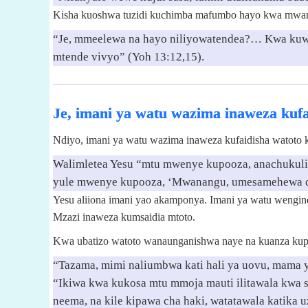
Kisha kuoshwa tuzidi kuchimba mafumbo hayo kwa mwan
“Je, mmeelewa na hayo niliyowatendea?… Kwa kuwa 
mtende vivyo” (Yoh 13:12,15).
Je, imani ya watu wazima inaweza kufa
Ndiyo, imani ya watu wazima inaweza kufaidisha watoto 
Walimletea Yesu “mtu mwenye kupooza, anachukuli
yule mwenye kupooza, ‘Mwanangu, umesamehewa d
Yesu aliiona imani yao akamponya. Imani ya watu wengin
Mzazi inaweza kumsaidia mtoto.
Kwa ubatizo watoto wanaunganishwa naye na kuanza kup
“Tazama, mimi naliumbwa kati hali ya uovu, mama y
“Ikiwa kwa kukosa mtu mmoja mauti ilitawala kwa 
neema, na kile kipawa cha haki, watatawala katika 