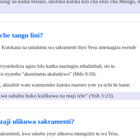
ng’aa kama bilauri, ukitoka katika kiti cha enzi cha Mungu, 
he tangu lini?
. Kutokana na umuhimu wa sakramenti hiyo Yesu ametuagiza twende
otekeleza agizo hilo katika mazingira mbalimbali, sio tu
 ya nyumba “akasimama akabatizwa” (Mdo 9:18).
 akisubiri watu wamuendee kutoka maeneo yote ya nchi ile kame.
kwa sababu huko kulikuwa na maji tele” (Yoh 3:23).
izaji ulikuwa sakramenti?
akramenti, kwa sababu yeye alikuwa mtangulizi tu wa Yesu,