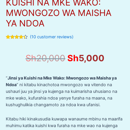
KUISHI NA MKE WAKO:
MWONGOZO WA MAISHA
YA NDOA
(
10
customer reviews)
Rated
10
4.20
out
of 5
Original
Curre
Sh
20,000
Sh
5,000
based on
customer
price
price
ratings
was:
is:
Sh20,000.
Sh5,0
“
Jinsi ya Kuishi na Mke Wako: Mwongozo wa Maisha ya
Ndoa
” ni kitabu kinachotoa mwongozo wa vitendo na
ushauri juu ya jinsi ya kujenga na kuimarisha uhusiano na
mke wako, kufurahia ndoa yenye furaha na maana, na
kushughulikia changamoto za ndoa kwa ufanisi.
Kitabu hiki kinakusudia kuwapa wanaume mbinu na maarifa
muhimu katika kuishi kwa furaha na mke wao na kujenga