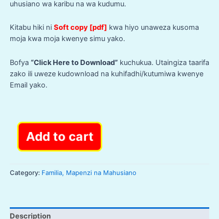
uhusiano wa karibu na wa kudumu.
Kitabu hiki ni
Soft copy [pdf]
kwa hiyo unaweza kusoma
moja kwa moja kwenye simu yako.
Bofya
“Click Here to Download”
kuchukua. Utaingiza taarifa
zako ili uweze kudownload na kuhifadhi/kutumiwa kwenye
Email yako.
Add to cart
Kitabu
cha:
JINSI
YA
Category:
Familia, Mapenzi na Mahusiano
KUISHI
NA
MKE
Description
WAKO: