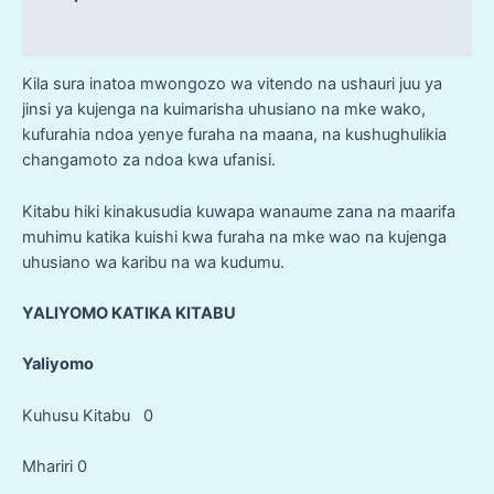
MWONGOZO
Reviews (10)
WA
MAISHA
Kila sura inatoa mwongozo wa vitendo na ushauri juu ya
YA
jinsi ya kujenga na kuimarisha uhusiano na mke wako,
NDOA
kufurahia ndoa yenye furaha na maana, na kushughulikia
quantity
changamoto za ndoa kwa ufanisi.
Kitabu hiki kinakusudia kuwapa wanaume zana na maarifa
muhimu katika kuishi kwa furaha na mke wao na kujenga
uhusiano wa karibu na wa kudumu.
YALIYOMO KATIKA KITABU
Yaliyomo
Kuhusu Kitabu 0
Mhariri 0