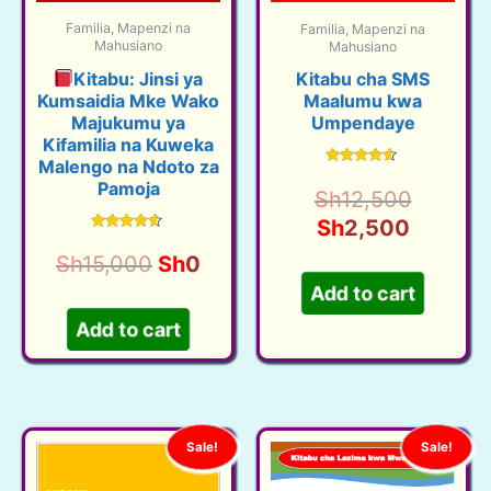
Familia, Mapenzi na
Familia, Mapenzi na
Mahusiano
Mahusiano
Kitabu: Jinsi ya
Kitabu cha SMS
Kumsaidia Mke Wako
Maalumu kwa
Majukumu ya
Umpendaye
Kifamilia na Kuweka
Malengo na Ndoto za
Rated
Pamoja
4.41
Origina
Sh
12,500
out of 5
Current
price
Sh
2,500
Rated
price
was:
4.40
Original
Current
Sh
15,000
Sh
0
out of 5
Add to cart
is:
Sh12,5
price
price
Sh2,50
Add to cart
was:
is:
Sh15,000.
Sh0.
Sale!
Sale!