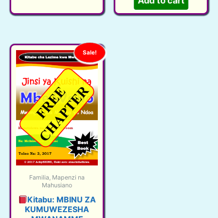
Sh15,000
Sh0.
Sale!
Familia, Mapenzi na
Mahusiano
Kitabu: MBINU ZA
KUMUWEZESHA