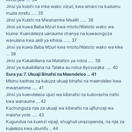
Jinsi ya kuishi na mke wako vizuri, kwa amani na kudumu
muda mrefu ….. 35
Jinsi ya Kuishi na Mwanamke Msaliti …… 36
Jinsi ya kuwa Baba Mzuri kwa mtoto/Watoto wako wa
kiume: Kuendeleza uanaume chanya na kuwaongoza
wavulana kwa akili ya kihisia …… 37
Jinsi ya kuwa Baba Mzuri kwa mtoto/Watoto wako wa kike
… 38
Jinsi ya Kukabiliana na Matatizo ya ndoa ….. 39
Jinsi ya kukabiliana na Talaka au ndoa iliyovunjika ….. 40
Sura ya: 7. Ukuaji Binafsi na Maendeleo … 41
Mbinu kadhaa za kukuza ukuaji binafsi na maendeleo kwa
mwanamme ….. 41
Jinsi ya kuendeleza ujuzi wa kibinafsi na kuboresha nafsi
kwa wanaume … 42
Kuchunguza njia za ukuaji wa kibinafsi na ujifunzaji wa
maisha yote ….. 43
Kugundua na kuenzi vipaji, shughuli unazopenda, na njia za
kujieleza kwa ubunifu .. 44