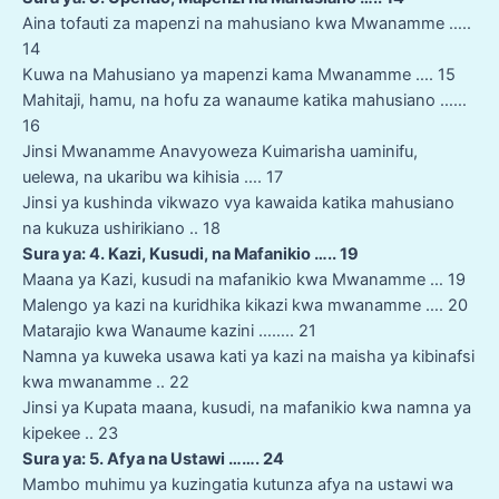
Aina tofauti za mapenzi na mahusiano kwa Mwanamme …..
14
Kuwa na Mahusiano ya mapenzi kama Mwanamme …. 15
Mahitaji, hamu, na hofu za wanaume katika mahusiano ……
16
Jinsi Mwanamme Anavyoweza Kuimarisha uaminifu,
uelewa, na ukaribu wa kihisia …. 17
Jinsi ya kushinda vikwazo vya kawaida katika mahusiano
na kukuza ushirikiano .. 18
Sura ya: 4. Kazi, Kusudi, na Mafanikio ….. 19
Maana ya Kazi, kusudi na mafanikio kwa Mwanamme … 19
Malengo ya kazi na kuridhika kikazi kwa mwanamme …. 20
Matarajio kwa Wanaume kazini …….. 21
Namna ya kuweka usawa kati ya kazi na maisha ya kibinafsi
kwa mwanamme .. 22
Jinsi ya Kupata maana, kusudi, na mafanikio kwa namna ya
kipekee .. 23
Sura ya: 5. Afya na Ustawi ……. 24
Mambo muhimu ya kuzingatia kutunza afya na ustawi wa