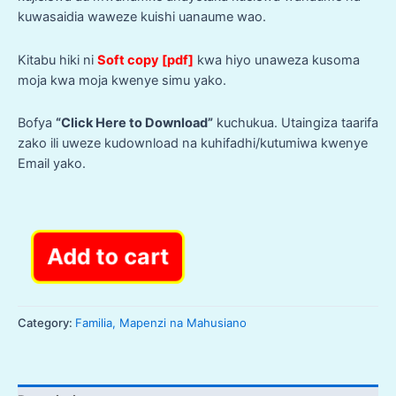
kuwasaidia waweze kuishi uanaume wao.
Kitabu hiki ni
Soft copy [pdf]
kwa hiyo unaweza kusoma
moja kwa moja kwenye simu yako.
Bofya
“Click Here to Download”
kuchukua. Utaingiza taarifa
zako ili uweze kudownload na kuhifadhi/kutumiwa kwenye
Email yako.
Add to cart
Kitabu:
JINSI
YA
KUWA
Category:
Familia, Mapenzi na Mahusiano
MWANAMME
WA
UKWELI