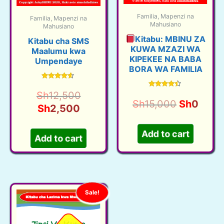
Familia, Mapenzi na
Familia, Mapenzi na
Mahusiano
Mahusiano
Kitabu: MBINU ZA
Kitabu cha SMS
KUWA MZAZI WA
Maalumu kwa
KIPEKEE NA BABA
Umpendaye
BORA WA FAMILIA
Rated
4.41
Original
Rated
Sh
12,500
out of 5
4.30
Original
Curr
Sh
15,000
Sh
0
out of 5
Current
price
Sh
2,500
price
price
price
was:
was:
is:
is:
Sh12,500.
Add to cart
Add to cart
Sh15,000
Sh0.
Sh2,500.
Sale!