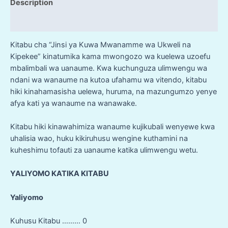
Description
NA
KIPEKEE
Reviews (12)
quantity
Kitabu cha “Jinsi ya Kuwa Mwanamme wa Ukweli na
Kipekee” kinatumika kama mwongozo wa kuelewa uzoefu
mbalimbali wa uanaume. Kwa kuchunguza ulimwengu wa
ndani wa wanaume na kutoa ufahamu wa vitendo, kitabu
hiki kinahamasisha uelewa, huruma, na mazungumzo yenye
afya kati ya wanaume na wanawake.
Kitabu hiki kinawahimiza wanaume kujikubali wenyewe kwa
uhalisia wao, huku kikiruhusu wengine kuthamini na
kuheshimu tofauti za uanaume katika ulimwengu wetu.
YALIYOMO KATIKA KITABU
Yaliyomo
Kuhusu Kitabu ……… 0