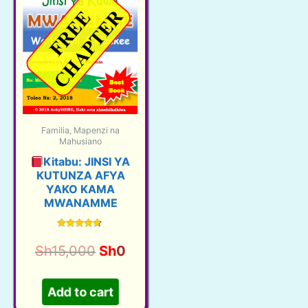
Familia, Mapenzi na
Mahusiano
Kitabu: JINSI YA
KUTUNZA AFYA
YAKO KAMA
MWANAMME
Rated
4.50
Original
Current
Sh
15,000
Sh
0
out of 5
price
price
was:
is:
Add to cart
Sh15,000.
Sh0.