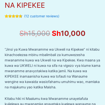
NA KIPEKEE
(
12
customer reviews)
Rated
12
4.50
out of 5
based on
Original
Curre
Sh
15,000
Sh
10,000
customer
ratings
price
price
was:
is:
Sh15,000.
Sh10
“Jinsi ya Kuwa Mwanamme wa Ukweli na Kipekee” ni kitabu
kinachoelezea mbinu mbalimbali za kumuwezesha
mwanamme kuwa wa Ukweli na wa Kipekee. Kwa maana ya
kuwa wa UKWELI ni kuwa na sifa na vigezo vya kiume kama
mwanamme anavyotakiwa katika jamii. Na kuwa wa
KIPEKEE inamaanisha kuwa wa tofauti na Wanaume
wengine wa kawaida wasiofahamu umuhimu wao, mamlaka
na majukumu yao katika Maisha.
Kitabu hiki ni Maalumu kwa Mwanamme unayetafuta
kujielewa au mwanamke anayetaka kuelewa wanaume na