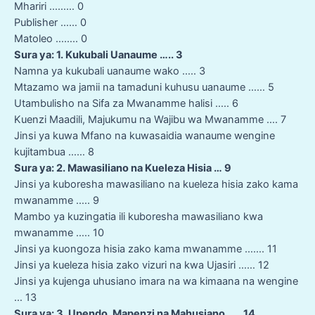
Mhariri ……… 0
Publisher …… 0
Matoleo …….. 0
Sura ya: 1. Kukubali Uanaume ….. 3
Namna ya kukubali uanaume wako ….. 3
Mtazamo wa jamii na tamaduni kuhusu uanaume …… 5
Utambulisho na Sifa za Mwanamme halisi ….. 6
Kuenzi Maadili, Majukumu na Wajibu wa Mwanamme …. 7
Jinsi ya kuwa Mfano na kuwasaidia wanaume wengine
kujitambua …… 8
Sura ya: 2. Mawasiliano na Kueleza Hisia … 9
Jinsi ya kuboresha mawasiliano na kueleza hisia zako kama
mwanamme ….. 9
Mambo ya kuzingatia ili kuboresha mawasiliano kwa
mwanamme ….. 10
Jinsi ya kuongoza hisia zako kama mwanamme ……. 11
Jinsi ya kueleza hisia zako vizuri na kwa Ujasiri …… 12
Jinsi ya kujenga uhusiano imara na wa kimaana na wengine
… 13
Sura ya: 3. Upendo, Mapenzi na Mahusiano ….. 14