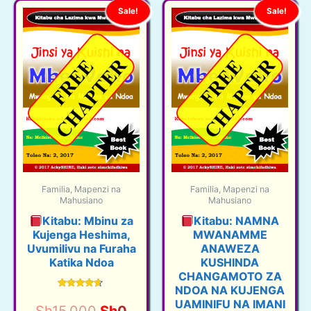
Sale!
Sale!
Familia, Mapenzi na
Familia, Mapenzi na
Mahusiano
Mahusiano
Kitabu: Mbinu za
Kitabu: NAMNA
Kujenga Heshima,
MWANAMME
Uvumilivu na Furaha
ANAWEZA
Katika Ndoa
KUSHINDA
CHANGAMOTO ZA
NDOA NA KUJENGA
Rated
UAMINIFU NA IMANI
4.50
Original
Current
Sh
15,000
Sh
0