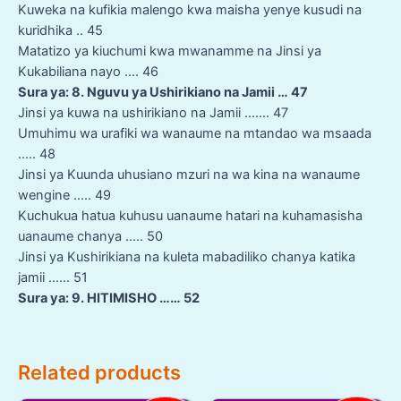
Kuweka na kufikia malengo kwa maisha yenye kusudi na
kuridhika .. 45
Matatizo ya kiuchumi kwa mwanamme na Jinsi ya
Kukabiliana nayo …. 46
Sura ya: 8. Nguvu ya Ushirikiano na Jamii … 47
Jinsi ya kuwa na ushirikiano na Jamii ……. 47
Umuhimu wa urafiki wa wanaume na mtandao wa msaada
….. 48
Jinsi ya Kuunda uhusiano mzuri na wa kina na wanaume
wengine ….. 49
Kuchukua hatua kuhusu uanaume hatari na kuhamasisha
uanaume chanya ….. 50
Jinsi ya Kushirikiana na kuleta mabadiliko chanya katika
jamii …… 51
Sura ya: 9. HITIMISHO …… 52
Related products