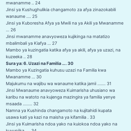
mwanamme .. 24
Jinsi ya Kushughulikia changamoto za afya zinazokabili
wanaume …. 25
Jinsi ya Kuboresha Afya ya Mwili na ya Akili ya Mwanamme
… 26
Jinsi mwanamme anavyoweza kujikinga na matatizo
mbalimbali ya Kiafya … 27
Mambo ya kuzingatia katika afya ya akili, afya ya uzazi, na
kuzeeka .. 28
Sura ya: 6. Uzazi na Familia …. 30
Mambo ya Kuzingatia kuhusu uzazi na Familia kwa
Mwanamme … 30
Majukumu na wajibu wa wanaume katika jamii ……. 31
Jinsi Mwanaume anavyoweza Kuimarisha uhusiano wa
karibu na watoto na kujenga mazingira ya familia yenye
msaada …….. 32
Namna ya Kushinda changamoto na kujitahidi kupata
usawa kati ya kazi na maisha ya kifamilia . 33
Jinsi ya Kuimarisha ndoa yako na kuiokoa ndoa yako na
kuvunjika …. 34