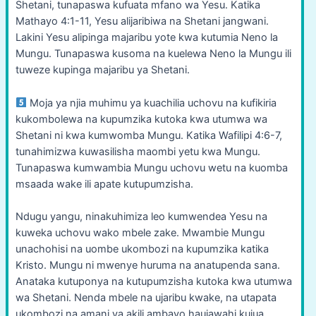
Shetani, tunapaswa kufuata mfano wa Yesu. Katika
Mathayo 4:1-11, Yesu alijaribiwa na Shetani jangwani.
Lakini Yesu alipinga majaribu yote kwa kutumia Neno la
Mungu. Tunapaswa kusoma na kuelewa Neno la Mungu ili
tuweze kupinga majaribu ya Shetani.
Moja ya njia muhimu ya kuachilia uchovu na kufikiria
kukombolewa na kupumzika kutoka kwa utumwa wa
Shetani ni kwa kumwomba Mungu. Katika Wafilipi 4:6-7,
tunahimizwa kuwasilisha maombi yetu kwa Mungu.
Tunapaswa kumwambia Mungu uchovu wetu na kuomba
msaada wake ili apate kutupumzisha.
Ndugu yangu, ninakuhimiza leo kumwendea Yesu na
kuweka uchovu wako mbele zake. Mwambie Mungu
unachohisi na uombe ukombozi na kupumzika katika
Kristo. Mungu ni mwenye huruma na anatupenda sana.
Anataka kutuponya na kutupumzisha kutoka kwa utumwa
wa Shetani. Nenda mbele na ujaribu kwake, na utapata
ukombozi na amani ya akili ambayo haujawahi kujua.