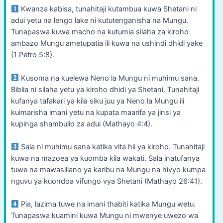
Kwanza kabisa, tunahitaji kutambua kuwa Shetani ni
adui yetu na lengo lake ni kututenganisha na Mungu.
Tunapaswa kuwa macho na kutumia silaha za kiroho
ambazo Mungu ametupatia ili kuwa na ushindi dhidi yake
(1 Petro 5:8).
Kusoma na kuelewa Neno la Mungu ni muhimu sana.
Biblia ni silaha yetu ya kiroho dhidi ya Shetani. Tunahitaji
kufanya tafakari ya kila siku juu ya Neno la Mungu ili
kuimarisha imani yetu na kupata maarifa ya jinsi ya
kupinga shambulio za adui (Mathayo 4:4).
Sala ni muhimu sana katika vita hii ya kiroho. Tunahitaji
kuwa na mazoea ya kuomba kila wakati. Sala inatufanya
tuwe na mawasiliano ya karibu na Mungu na hivyo kumpa
nguvu ya kuondoa vifungo vya Shetani (Mathayo 26:41).
Pia, lazima tuwe na imani thabiti katika Mungu wetu.
Tunapaswa kuamini kuwa Mungu ni mwenye uwezo wa