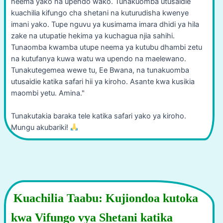
neema yako na upendo wako. Tunakuomba utusaidie
kuachilia kifungo cha shetani na kuturudisha kwenye
imani yako. Tupe nguvu ya kusimama imara dhidi ya hila
zake na utupatie hekima ya kuchagua njia sahihi.
Tunaomba kwamba utupe neema ya kutubu dhambi zetu
na kutufanya kuwa watu wa upendo na maelewano.
Tunakutegemea wewe tu, Ee Bwana, na tunakuomba
utusaidie katika safari hii ya kiroho. Asante kwa kusikia
maombi yetu. Amina."
Tunakutakia baraka tele katika safari yako ya kiroho.
Mungu akubariki!
Kuachilia Taabu: Kujiondoa kutoka
kwa Vifungo vya Shetani katika