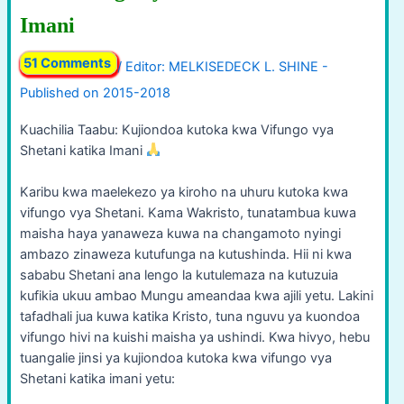
Imani
51 Comments
/
Kuachilia Taabu: Kujiondoa kutoka kwa Vifungo vya
Shetani katika Imani
Karibu kwa maelekezo ya kiroho na uhuru kutoka kwa
vifungo vya Shetani. Kama Wakristo, tunatambua kuwa
maisha haya yanaweza kuwa na changamoto nyingi
ambazo zinaweza kutufunga na kutushinda. Hii ni kwa
sababu Shetani ana lengo la kutulemaza na kutuzuia
kufikia ukuu ambao Mungu ameandaa kwa ajili yetu. Lakini
tafadhali jua kuwa katika Kristo, tuna nguvu ya kuondoa
vifungo hivi na kuishi maisha ya ushindi. Kwa hivyo, hebu
tuangalie jinsi ya kujiondoa kutoka kwa vifungo vya
Shetani katika imani yetu: