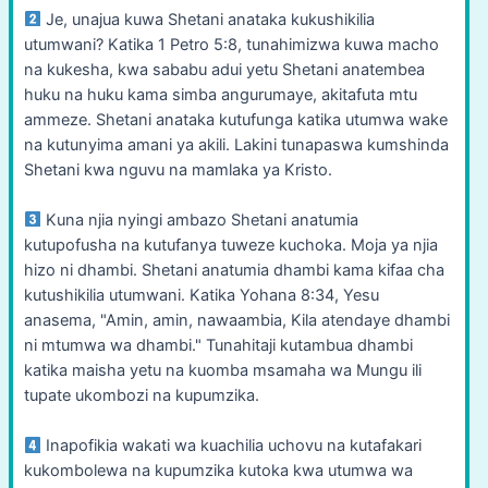
Je, unajua kuwa Shetani anataka kukushikilia
utumwani? Katika 1 Petro 5:8, tunahimizwa kuwa macho
na kukesha, kwa sababu adui yetu Shetani anatembea
huku na huku kama simba angurumaye, akitafuta mtu
ammeze. Shetani anataka kutufunga katika utumwa wake
na kutunyima amani ya akili. Lakini tunapaswa kumshinda
Shetani kwa nguvu na mamlaka ya Kristo.
Kuna njia nyingi ambazo Shetani anatumia
kutupofusha na kutufanya tuweze kuchoka. Moja ya njia
hizo ni dhambi. Shetani anatumia dhambi kama kifaa cha
kutushikilia utumwani. Katika Yohana 8:34, Yesu
anasema, "Amin, amin, nawaambia, Kila atendaye dhambi
ni mtumwa wa dhambi." Tunahitaji kutambua dhambi
katika maisha yetu na kuomba msamaha wa Mungu ili
tupate ukombozi na kupumzika.
Inapofikia wakati wa kuachilia uchovu na kutafakari
kukombolewa na kupumzika kutoka kwa utumwa wa