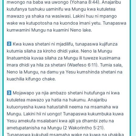
mwongo na baba wa uwongo (Yohana 8:44). Anajaribu
kutufanya tushuku uaminifu wa Mungu kwa kutuletea
mawazo ya shaka na wasiwasi. Lakini huu ni mpango
wake wa kutupotosha na kuondoa imani yetu. Tunapaswa
kumwamini Mungu na kuamini Neno lake.
Kwa kuwa shetani ni mjadilifu, tunapaswa kujifunza
kutumia silaha za kiroho dhidi yake. Neno la Mungu
linatuambia kuvaa silaha za Mungu ili tuweze kusimama
imara dhidi ya hila za shetani (Waefeso 6:11). Tumia sala,
Neno la Mungu, na damu ya Yesu kumshinda shetani na
kuachilia kifungo chake.
Mojawapo ya njia ambazo shetani hutufunga ni kwa
kutuletea mawazo ya hatia na hukumu. Anajaribu
kutuonyesha kuwa hatustahili neema na msamaha wa
Mungu. Lakini hii ni uongo! Tunapaswa kukumbuka kuwa
Yesu amekufa msalabani kwa ajili ya dhambi zetu na
ametupatanisha na Mungu (2 Wakorintho 5:21).
Tunapaswa kukubali msamaha wake na kuwa na uhakika