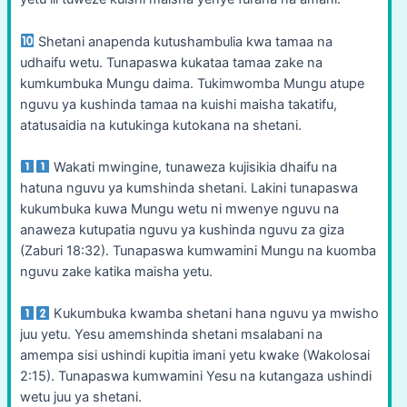
Shetani anapenda kutushambulia kwa tamaa na
udhaifu wetu. Tunapaswa kukataa tamaa zake na
kumkumbuka Mungu daima. Tukimwomba Mungu atupe
nguvu ya kushinda tamaa na kuishi maisha takatifu,
atatusaidia na kutukinga kutokana na shetani.
Wakati mwingine, tunaweza kujisikia dhaifu na
hatuna nguvu ya kumshinda shetani. Lakini tunapaswa
kukumbuka kuwa Mungu wetu ni mwenye nguvu na
anaweza kutupatia nguvu ya kushinda nguvu za giza
(Zaburi 18:32). Tunapaswa kumwamini Mungu na kuomba
nguvu zake katika maisha yetu.
Kukumbuka kwamba shetani hana nguvu ya mwisho
juu yetu. Yesu amemshinda shetani msalabani na
amempa sisi ushindi kupitia imani yetu kwake (Wakolosai
2:15). Tunapaswa kumwamini Yesu na kutangaza ushindi
wetu juu ya shetani.