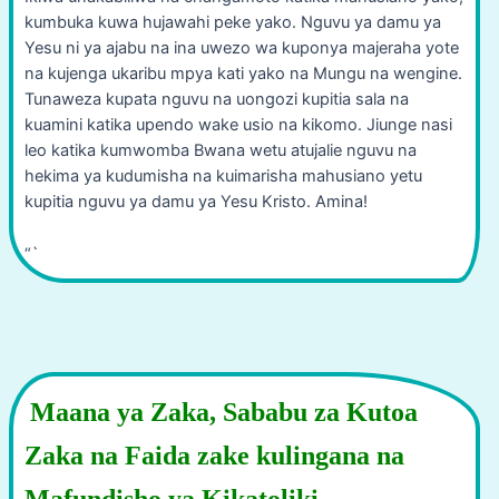
kumbuka kuwa hujawahi peke yako. Nguvu ya damu ya
Yesu ni ya ajabu na ina uwezo wa kuponya majeraha yote
na kujenga ukaribu mpya kati yako na Mungu na wengine.
Tunaweza kupata nguvu na uongozi kupitia sala na
kuamini katika upendo wake usio na kikomo. Jiunge nasi
leo katika kumwomba Bwana wetu atujalie nguvu na
hekima ya kudumisha na kuimarisha mahusiano yetu
kupitia nguvu ya damu ya Yesu Kristo. Amina!
“`
Maana ya Zaka, Sababu za Kutoa
Zaka na Faida zake kulingana na
Mafundisho ya Kikatoliki,