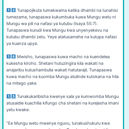
Tunapojikuta tumekwama katika dhambi na tunahisi
tumezama, tunapaswa kukumbuka kuwa Mungu wetu ni
Mungu wa pili na nafasi ya kutubu (Isaya 55:7).
Tunapaswa kurudi kwa Mungu kwa unyenyekevu na
kutubu dhambi zetu. Yeye atatusamehe na kutupa nafasi
ya kuanza upya.
Mwisho, tunapaswa kuwa macho na kuendelea
kukesha kiroho. Shetani hutuzingira kila wakati na
anajaribu kutushambulia wakati hatutarajii. Tunapaswa
kuwa macho na kuomba Mungu atulinde kutokana na hila
na mitego yake.
Tunakukaribisha kwenye sala ya kumwomba Mungu
atusaidie kuachilia kifungo cha shetani na kurejesha imani
yetu kwake:
"Ee Mungu wetu mwenye nguvu, tunakushukuru kwa