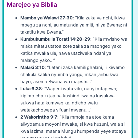
Marejeo ya Biblia
Mambo ya Walawi 27:30
: “Kila zaka ya nchi, ikiwa
mbegu za nchi, au matunda ya miti, ni ya Bwana; ni
takatifu kwa Bwana.”
Kumbukumbu la Torati 14:28-29
: “Kila mwisho wa
miaka mitatu utatoa zote zaka za maongeo yako
katika mwaka ule, nawe utaziweka ndani ya
malango yako…”
Malaki 3:10
: “Leteni zaka kamili ghalani, ili kiwemo
chakula katika nyumba yangu, mkanijaribu kwa
hayo, asema Bwana wa majeshi…”
Luka 6:38
: “Wapeni watu vitu, nanyi mtapewa;
kipimo cha kujaa na kushindiliwa na kusukwa
sukwa hata kumwagika, ndicho watu
watakachowapa vifuani mwenu…”
2 Wakorintho 9:7
: “Kila mmoja na atoe kama
alivyoamua moyoni mwake, si kwa huzuni, wala si
kwa lazima; maana Mungu humpenda yeye atoaye