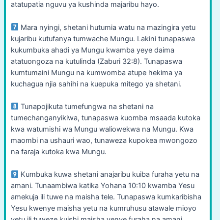
atatupatia nguvu ya kushinda majaribu hayo.
Mara nyingi, shetani hutumia watu na mazingira yetu
kujaribu kutufanya tumwache Mungu. Lakini tunapaswa
kukumbuka ahadi ya Mungu kwamba yeye daima
atatuongoza na kutulinda (Zaburi 32:8). Tunapaswa
kumtumaini Mungu na kumwomba atupe hekima ya
kuchagua njia sahihi na kuepuka mitego ya shetani.
Tunapojikuta tumefungwa na shetani na
tumechanganyikiwa, tunapaswa kuomba msaada kutoka
kwa watumishi wa Mungu waliowekwa na Mungu. Kwa
maombi na ushauri wao, tunaweza kupokea mwongozo
na faraja kutoka kwa Mungu.
Kumbuka kuwa shetani anajaribu kuiba furaha yetu na
amani. Tunaambiwa katika Yohana 10:10 kwamba Yesu
amekuja ili tuwe na maisha tele. Tunapaswa kumkaribisha
Yesu kwenye maisha yetu na kumruhusu atawale mioyo
yetu ili tuweze kuishi maisha yenye furaha na amani.