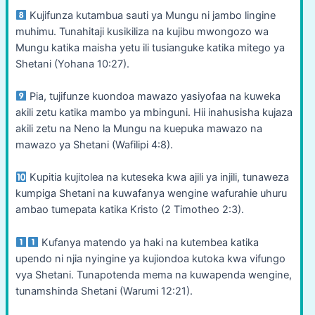
Kujifunza kutambua sauti ya Mungu ni jambo lingine
muhimu. Tunahitaji kusikiliza na kujibu mwongozo wa
Mungu katika maisha yetu ili tusianguke katika mitego ya
Shetani (Yohana 10:27).
Pia, tujifunze kuondoa mawazo yasiyofaa na kuweka
akili zetu katika mambo ya mbinguni. Hii inahusisha kujaza
akili zetu na Neno la Mungu na kuepuka mawazo na
mawazo ya Shetani (Wafilipi 4:8).
Kupitia kujitolea na kuteseka kwa ajili ya injili, tunaweza
kumpiga Shetani na kuwafanya wengine wafurahie uhuru
ambao tumepata katika Kristo (2 Timotheo 2:3).
Kufanya matendo ya haki na kutembea katika
upendo ni njia nyingine ya kujiondoa kutoka kwa vifungo
vya Shetani. Tunapotenda mema na kuwapenda wengine,
tunamshinda Shetani (Warumi 12:21).