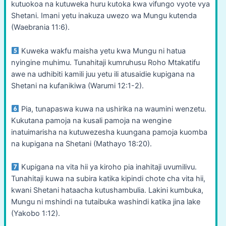
kutuokoa na kutuweka huru kutoka kwa vifungo vyote vya
Shetani. Imani yetu inakuza uwezo wa Mungu kutenda
(Waebrania 11:6).
Kuweka wakfu maisha yetu kwa Mungu ni hatua
nyingine muhimu. Tunahitaji kumruhusu Roho Mtakatifu
awe na udhibiti kamili juu yetu ili atusaidie kupigana na
Shetani na kufanikiwa (Warumi 12:1-2).
Pia, tunapaswa kuwa na ushirika na waumini wenzetu.
Kukutana pamoja na kusali pamoja na wengine
inatuimarisha na kutuwezesha kuungana pamoja kuomba
na kupigana na Shetani (Mathayo 18:20).
Kupigana na vita hii ya kiroho pia inahitaji uvumilivu.
Tunahitaji kuwa na subira katika kipindi chote cha vita hii,
kwani Shetani hataacha kutushambulia. Lakini kumbuka,
Mungu ni mshindi na tutaibuka washindi katika jina lake
(Yakobo 1:12).