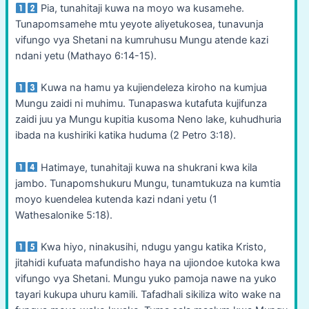
Pia, tunahitaji kuwa na moyo wa kusamehe.
Tunapomsamehe mtu yeyote aliyetukosea, tunavunja
vifungo vya Shetani na kumruhusu Mungu atende kazi
ndani yetu (Mathayo 6:14-15).
Kuwa na hamu ya kujiendeleza kiroho na kumjua
Mungu zaidi ni muhimu. Tunapaswa kutafuta kujifunza
zaidi juu ya Mungu kupitia kusoma Neno lake, kuhudhuria
ibada na kushiriki katika huduma (2 Petro 3:18).
Hatimaye, tunahitaji kuwa na shukrani kwa kila
jambo. Tunapomshukuru Mungu, tunamtukuza na kumtia
moyo kuendelea kutenda kazi ndani yetu (1
Wathesalonike 5:18).
Kwa hiyo, ninakusihi, ndugu yangu katika Kristo,
jitahidi kufuata mafundisho haya na ujiondoe kutoka kwa
vifungo vya Shetani. Mungu yuko pamoja nawe na yuko
tayari kukupa uhuru kamili. Tafadhali sikiliza wito wake na