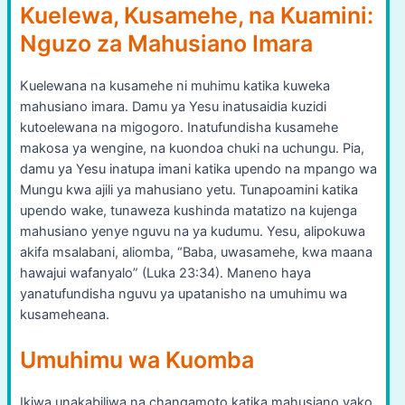
Kuelewa, Kusamehe, na Kuamini:
Nguzo za Mahusiano Imara
Kuelewana na kusamehe ni muhimu katika kuweka
mahusiano imara. Damu ya Yesu inatusaidia kuzidi
kutoelewana na migogoro. Inatufundisha kusamehe
makosa ya wengine, na kuondoa chuki na uchungu. Pia,
damu ya Yesu inatupa imani katika upendo na mpango wa
Mungu kwa ajili ya mahusiano yetu. Tunapoamini katika
upendo wake, tunaweza kushinda matatizo na kujenga
mahusiano yenye nguvu na ya kudumu. Yesu, alipokuwa
akifa msalabani, aliomba, “Baba, uwasamehe, kwa maana
hawajui wafanyalo” (Luka 23:34). Maneno haya
yanatufundisha nguvu ya upatanisho na umuhimu wa
kusameheana.
Umuhimu wa Kuomba
Ikiwa unakabiliwa na changamoto katika mahusiano yako,