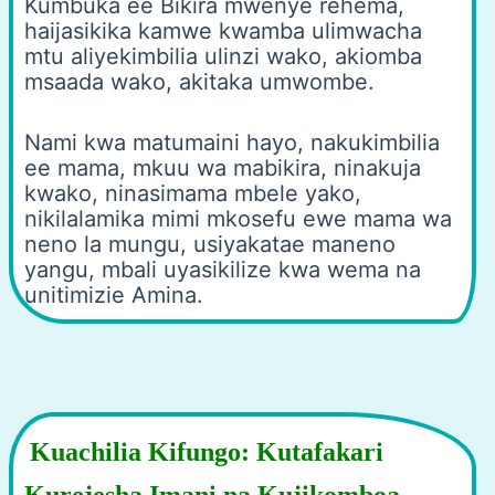
Kumbuka ee Bikira mwenye rehema,
haijasikika kamwe kwamba ulimwacha
mtu aliyekimbilia ulinzi wako, akiomba
msaada wako, akitaka umwombe.
Nami kwa matumaini hayo, nakukimbilia
ee mama, mkuu wa mabikira, ninakuja
kwako, ninasimama mbele yako,
nikilalamika mimi mkosefu ewe mama wa
neno la mungu, usiyakatae maneno
yangu, mbali uyasikilize kwa wema na
unitimizie Amina.
Kuachilia Kifungo: Kutafakari