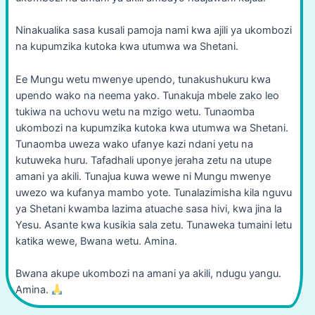
Ninakualika sasa kusali pamoja nami kwa ajili ya ukombozi
na kupumzika kutoka kwa utumwa wa Shetani.
Ee Mungu wetu mwenye upendo, tunakushukuru kwa
upendo wako na neema yako. Tunakuja mbele zako leo
tukiwa na uchovu wetu na mzigo wetu. Tunaomba
ukombozi na kupumzika kutoka kwa utumwa wa Shetani.
Tunaomba uweza wako ufanye kazi ndani yetu na
kutuweka huru. Tafadhali uponye jeraha zetu na utupe
amani ya akili. Tunajua kuwa wewe ni Mungu mwenye
uwezo wa kufanya mambo yote. Tunalazimisha kila nguvu
ya Shetani kwamba lazima atuache sasa hivi, kwa jina la
Yesu. Asante kwa kusikia sala zetu. Tunaweka tumaini letu
katika wewe, Bwana wetu. Amina.
Bwana akupe ukombozi na amani ya akili, ndugu yangu.
Amina.