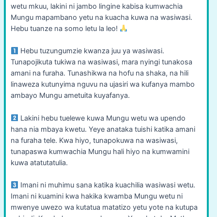
wetu mkuu, lakini ni jambo lingine kabisa kumwachia
Mungu mapambano yetu na kuacha kuwa na wasiwasi.
Hebu tuanze na somo letu la leo!
Hebu tuzungumzie kwanza juu ya wasiwasi.
Tunapojikuta tukiwa na wasiwasi, mara nyingi tunakosa
amani na furaha. Tunashikwa na hofu na shaka, na hili
linaweza kutunyima nguvu na ujasiri wa kufanya mambo
ambayo Mungu ametuita kuyafanya.
Lakini hebu tuelewe kuwa Mungu wetu wa upendo
hana nia mbaya kwetu. Yeye anataka tuishi katika amani
na furaha tele. Kwa hiyo, tunapokuwa na wasiwasi,
tunapaswa kumwachia Mungu hali hiyo na kumwamini
kuwa atatutatulia.
Imani ni muhimu sana katika kuachilia wasiwasi wetu.
Imani ni kuamini kwa hakika kwamba Mungu wetu ni
mwenye uwezo wa kutatua matatizo yetu yote na kutupa