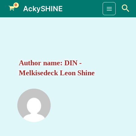
Skip
Sea
AckySHINE
to
Main
content
Menu
Author name: DIN -
Melkisedeck Leon Shine