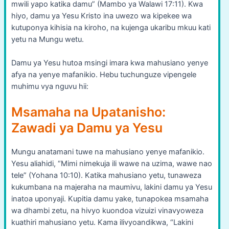
mwili yapo katika damu” (Mambo ya Walawi 17:11). Kwa
hiyo, damu ya Yesu Kristo ina uwezo wa kipekee wa
kutuponya kihisia na kiroho, na kujenga ukaribu mkuu kati
yetu na Mungu wetu.
Damu ya Yesu hutoa msingi imara kwa mahusiano yenye
afya na yenye mafanikio. Hebu tuchunguze vipengele
muhimu vya nguvu hii:
Msamaha na Upatanisho:
Zawadi ya Damu ya Yesu
Mungu anatamani tuwe na mahusiano yenye mafanikio.
Yesu aliahidi, “Mimi nimekuja ili wawe na uzima, wawe nao
tele” (Yohana 10:10). Katika mahusiano yetu, tunaweza
kukumbana na majeraha na maumivu, lakini damu ya Yesu
inatoa uponyaji. Kupitia damu yake, tunapokea msamaha
wa dhambi zetu, na hivyo kuondoa vizuizi vinavyoweza
kuathiri mahusiano yetu. Kama ilivyoandikwa, “Lakini