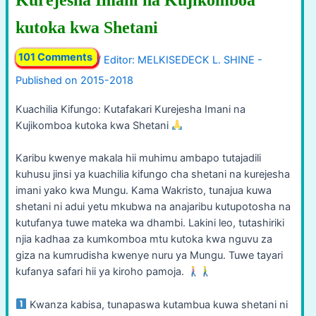
Kurejesha Imani na Kujikomboa
kutoka kwa Shetani
101 Comments
/
Kuachilia Kifungo: Kutafakari Kurejesha Imani na
Kujikomboa kutoka kwa Shetani
Karibu kwenye makala hii muhimu ambapo tutajadili
kuhusu jinsi ya kuachilia kifungo cha shetani na kurejesha
imani yako kwa Mungu. Kama Wakristo, tunajua kuwa
shetani ni adui yetu mkubwa na anajaribu kutupotosha na
kutufanya tuwe mateka wa dhambi. Lakini leo, tutashiriki
njia kadhaa za kumkomboa mtu kutoka kwa nguvu za
giza na kumrudisha kwenye nuru ya Mungu. Tuwe tayari
kufanya safari hii ya kiroho pamoja.
Kwanza kabisa, tunapaswa kutambua kuwa shetani ni