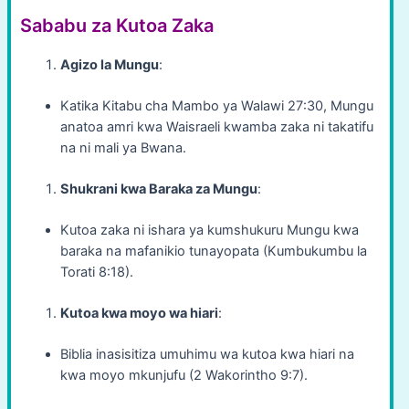
Sababu za Kutoa Zaka
Agizo la Mungu
:
Katika Kitabu cha Mambo ya Walawi 27:30, Mungu
anatoa amri kwa Waisraeli kwamba zaka ni takatifu
na ni mali ya Bwana.
Shukrani kwa Baraka za Mungu
:
Kutoa zaka ni ishara ya kumshukuru Mungu kwa
baraka na mafanikio tunayopata (Kumbukumbu la
Torati 8:18).
Kutoa kwa moyo wa hiari
:
Biblia inasisitiza umuhimu wa kutoa kwa hiari na
kwa moyo mkunjufu (2 Wakorintho 9:7).