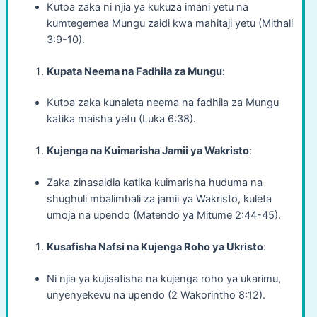
Kutoa zaka ni njia ya kukuza imani yetu na
kumtegemea Mungu zaidi kwa mahitaji yetu (Mithali
3:9-10).
Kupata Neema na Fadhila za Mungu
:
Kutoa zaka kunaleta neema na fadhila za Mungu
katika maisha yetu (Luka 6:38).
Kujenga na Kuimarisha Jamii ya Wakristo
:
Zaka zinasaidia katika kuimarisha huduma na
shughuli mbalimbali za jamii ya Wakristo, kuleta
umoja na upendo (Matendo ya Mitume 2:44-45).
Kusafisha Nafsi na Kujenga Roho ya Ukristo
:
Ni njia ya kujisafisha na kujenga roho ya ukarimu,
unyenyekevu na upendo (2 Wakorintho 8:12).