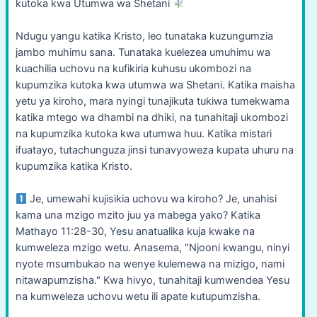
kutoka kwa Utumwa wa Shetani
Ndugu yangu katika Kristo, leo tunataka kuzungumzia
jambo muhimu sana. Tunataka kuelezea umuhimu wa
kuachilia uchovu na kufikiria kuhusu ukombozi na
kupumzika kutoka kwa utumwa wa Shetani. Katika maisha
yetu ya kiroho, mara nyingi tunajikuta tukiwa tumekwama
katika mtego wa dhambi na dhiki, na tunahitaji ukombozi
na kupumzika kutoka kwa utumwa huu. Katika mistari
ifuatayo, tutachunguza jinsi tunavyoweza kupata uhuru na
kupumzika katika Kristo.
Je, umewahi kujisikia uchovu wa kiroho? Je, unahisi
kama una mzigo mzito juu ya mabega yako? Katika
Mathayo 11:28-30, Yesu anatualika kuja kwake na
kumweleza mzigo wetu. Anasema, "Njooni kwangu, ninyi
nyote msumbukao na wenye kulemewa na mizigo, nami
nitawapumzisha." Kwa hivyo, tunahitaji kumwendea Yesu
na kumweleza uchovu wetu ili apate kutupumzisha.