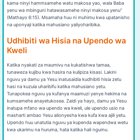
kama ninyi hammsamehe watu makosa yao, wala Baba
yenu wa mbinguni hatawasamehe ninyi makosa yenu”
(Mathayo 6:15). Msamaha huu ni muhimu kwa upatanisho
na uponyaji katika mahusiano yaliyoharibika.
Udhibiti wa Hisia na Upendo wa
Kweli
Katika nyakati za maumivu na kukatishwa tamaa,
tunaweza kujibu kwa hasira na kulipiza kisasi. Lakini
nguvu ya damu ya Yesu inatusaidia kudhibiti hisia zetu
hasi na kuzuia uharibifu katika mahusiano yetu.
Tunapokea nguvu ya kufanya maamuzi yenye hekima na
kumsamehe anayetukosea. Zaidi ya hayo, damu ya Yesu
inatupa mfano wa upendo wa kweli, ule upendo usio na
masharti ambao Yesu alionyesha kwa kufa kwa ajili yetu.
Upendo huu unatutia nguvu ya kupenda wapendwa wetu
kwa ukarimu na huruma, hata katika hali ngumu.