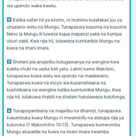
wa upendo wake kwetu.
Katika safari hii ya kiroho, ni muhimu kutafakari juu ya
uhusiano wetu na Mungu. Tunapaswa kusoma na kusoma
Neno la Mungu ili tuweze kujua mapenzi yake na kumjua
vizuri zaidi. Kwa njia hii, tutaweza kumkaribia Mungu na
kuwa na imani imara.
Shetani pia anajaribu kutugawanya na wengine kwa
kuleta chuki na uadui kati yetu. Lakini kama Wakristo,
tunapaswa kuwa watu wa upendo na maelewano.
Tunapaswa kuwa na moyo wa kusameheana na
kushirikiana na wengine katika kumtumikia Mungu. Kwa
njia hii, tutakuwa thabiti na shetani hatutaweza kutufunga.
Tunapopambana na majaribu na dhambi, tunapaswa
kukumbuka kuwa Mungu ni mwaminifu na atatupa njia ya
kutoroka (1 Wakorintho 10:13). Tunapaswa kumwomba
Mungu atusaidie na kuwa na imani imara kwamba