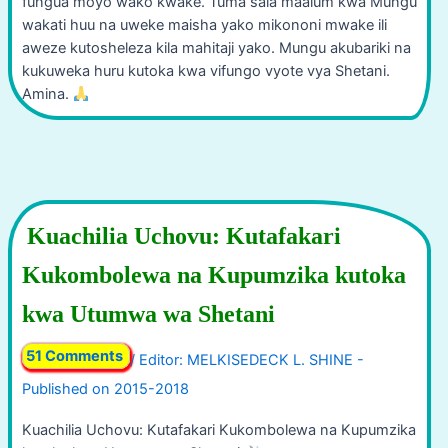
fungua moyo wako kwake. Tuma sala maalum kwa Mungu
wakati huu na uweke maisha yako mikononi mwake ili
aweze kutosheleza kila mahitaji yako. Mungu akubariki na
kukuweka huru kutoka kwa vifungo vyote vya Shetani.
Amina.
Kuachilia Uchovu: Kutafakari
Kukombolewa na Kupumzika kutoka
kwa Utumwa wa Shetani
51 Comments
/
Kuachilia Uchovu: Kutafakari Kukombolewa na Kupumzika