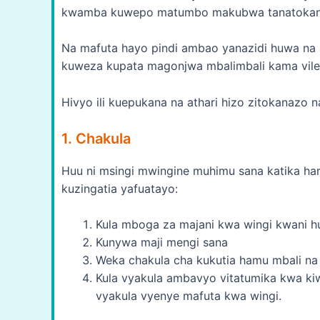
kwamba kuwepo matumbo makubwa tanatokana 
Na mafuta hayo pindi ambao yanazidi huwa na at
kuweza kupata magonjwa mbalimbali kama vile 
Hivyo ili kuepukana na athari hizo zitokanazo n
1. Chakula
Huu ni msingi mwingine muhimu sana katika har
kuzingatia yafuatayo:
Kula mboga za majani kwa wingi kwani hu
Kunywa maji mengi sana
Weka chakula cha kukutia hamu mbali n
Kula vyakula ambavyo vitatumika kwa kiw
vyakula vyenye mafuta kwa wingi.