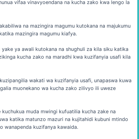
nunua vifaa vinavyoendana na kucha zako kwa lengo la
nakabiliwa na mazingira magumu kutokana na majukumu
a katika mazingira magumu kiafya.
yake ya awali kutokana na shughuli za kila siku katika
ikinga kucha zako na maradhi kwa kuzifanyia usafi kila
kuzipangilia wakati wa kuzifanyia usafi, unapaswa kuwa
galia muonekano wa kucha zako zilivyo ili uweze
e kuchukua muda mwingi kufuatilia kucha zake na
uwa katika matunzo mazuri na kujitahidi kubuni mtindo
o wanapenda kuzifanya kawaida.