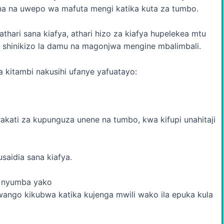
na uwepo wa mafuta mengi katika kuta za tumbo.
hari sana kiafya, athari hizo za kiafya hupelekea mtu
shinikizo la damu na magonjwa mengine mbalimbali.
a kitambi nakusihi ufanye yafuatayo:
akati za kupunguza unene na tumbo, kwa kifupi unahitaji
saidia sana kiafya.
a nyumba yako
ango kikubwa katika kujenga mwili wako ila epuka kula