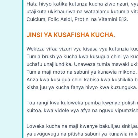
Hata hivyo katika kutunza kucha ziwe nzuri, vy
utajikuta ukishauriwa na wataalamu kutumia vita
Culcium, Folic Asidi, Protini na Vitamini B12.
JINSI YA KUSAFISHA KUCHA.
Wekeza vifaa vizuri vya kisasa vya kutunzia ku
Tumia brush ya kucha kwa kusugua chini ya k
uchafu unajilundika. Unaweza tumia mswaki uki
Tumia maji moto na sabuni ya kunawia mikono.
Anza kwa kusugua chini kabisa kwa kushikilia b
kisha juu ya kucha fanya hivyo kwa kuzunguka.
Toa rangi kwa kuloweka pamba kwenye polish r
kuitoa. kwa vidole vya afya na nguvu vipumzish
Loweka kucha na maji kwenye bakuli,au sinki,a
ya uvuguvugu na pitisha sabuni ya kunawia mi