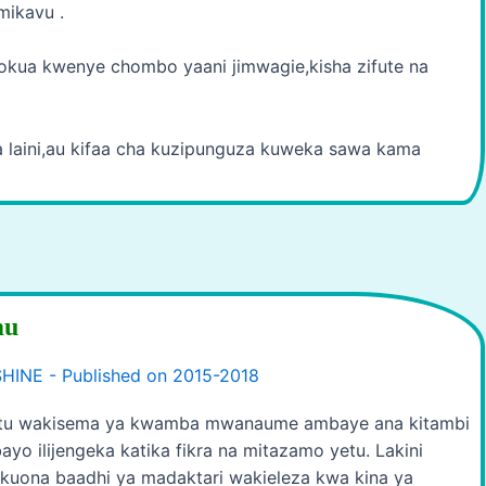
mikavu .
okua kwenye chombo yaani jimwagie,kisha zifute na
a laini,au kifaa cha kuzipunguza kuweka sawa kama
mu
 watu wakisema ya kwamba mwanaume ambaye ana kitambi
o ilijengeka katika fikra na mitazamo yetu. Lakini
 kuona baadhi ya madaktari wakieleza kwa kina ya