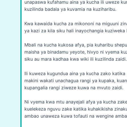
unapaswa kufahamu aina ya kucha ili uweze ku
kuzilinda badala ya kuvamia na kuziharibu.
Kwa kawaida kucha za mikononi na miguuni zi
ya kazi za kila siku hali inayochangia kuziwek
Mbali na kucha kukosa afya, pia kuharibu shepu 
maisha ya binadamu yeyote, hivyo ni vyema kuz
siku au mara kadhaa kwa wiki ili kuzilinda zaidi.
Ili kuweza kugundua aina ya kucha zako katika 
makini wakati unachagua rangi ya kupaka, kuan
kupangalia rangi ziweze kuwa na mvuto zaidi.
Ni vyema kwa mtu anayejali afya ya kucha zak
kuelekeza nguvu zake katika kuhakikisha zinak
ambao unaweza kuwa tofauti na wengine amba