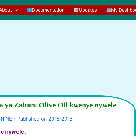
About
Documentation
Updates
My Dashbo
 ya Zaituni Olive Oil kwenye nywele
ye nywele.