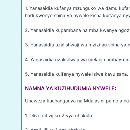
1. Yanasaidia kufanya mzunguko wa damu kufan
hadi kwenye shina ya nywele kisha kuifanya ny
2. Yanasaidia kupambana na mba kwenye ngozi
3. Yanasaidia uzalishwaji wa mzizi au shina ya 
4. Yanasaidia uzalishwaji wa melanin ambayo in
5. Yanasaidia kuifanya nywele isiwe kavu sana.
NAMNA YA KUZIHUDUMIA NYWELE:
Unaweza kuchanganya na Mdalasini pamoja na A
1. Olive oil vijiko 2 vya chakula