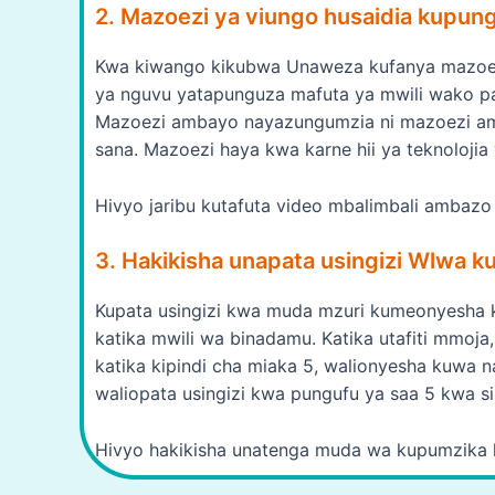
2. Mazoezi ya viungo husaidia kupun
Kwa kiwango kikubwa Unaweza kufanya mazoezi
ya nguvu yatapunguza mafuta ya mwili wako pam
Mazoezi ambayo nayazungumzia ni mazoezi am
sana. Mazoezi haya kwa karne hii ya teknolojia
Hivyo jaribu kutafuta video mbalimbali ambazo
3. Hakikisha unapata usingizi Wlwa k
Kupata usingizi kwa muda mzuri kumeonyesha 
katika mwili wa binadamu. Katika utafiti mmoja
katika kipindi cha miaka 5, walionyesha kuwa na
waliopata usingizi kwa pungufu ya saa 5 kwa si
Hivyo hakikisha unatenga muda wa kupumzika h