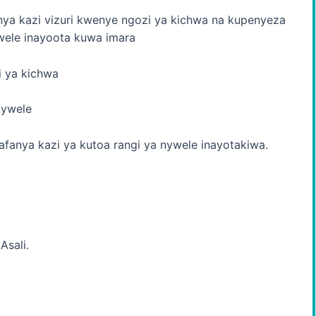
ya kazi vizuri kwenye ngozi ya kichwa na kupenyeza
wele inayoota kuwa imara
 ya kichwa
nywele
afanya kazi ya kutoa rangi ya nywele inayotakiwa.
sali.