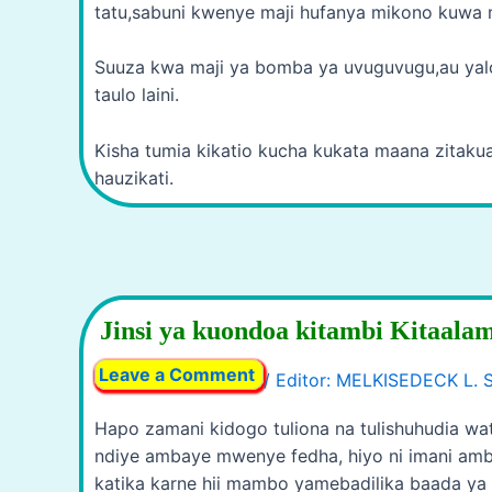
tatu,sabuni kwenye maji hufanya mikono kuwa 
Suuza kwa maji ya bomba ya uvuguvugu,au yal
taulo laini.
Kisha tumia kikatio kucha kukata maana zitaku
hauzikati.
Jinsi ya kuondoa kitambi Kitaala
Leave a Comment
/
Hapo zamani kidogo tuliona na tulishuhudia
ndiye ambaye mwenye fedha, hiyo ni imani ambay
katika karne hii mambo yamebadilika baada ya