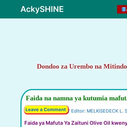
Skip
AckySHINE
to
content
Dondoo za Urembo na Mitindo
Faida na namna ya kutumia mafuta
Leave a Comment
/
Faida ya Mafuta Ya Zaituni Olive Oil kwen