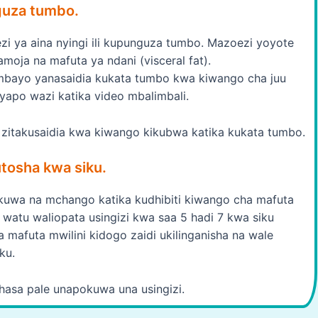
guza tumbo.
 ya aina nyingi ili kupunguza tumbo. Mazoezi yoyote
oja na mafuta ya ndani (visceral fat).
bayo yanasaidia kukata tumbo kwa kiwango cha juu
 yapo wazi katika video mbalimbali.
 zitakusaidia kwa kiwango kikubwa katika kukata tumbo.
utosha kwa siku.
kuwa na mchango katika kudhibiti kiwango cha mafuta
, watu waliopata usingizi kwa saa 5 hadi 7 kwa siku
 mafuta mwilini kidogo zaidi ukilinganisha na wale
ku.
asa pale unapokuwa una usingizi.