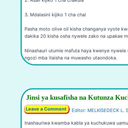
2. Asali kijiko 1 cha chakula
3. Mdalasini kijiko 1 cha chai
Pasha moto olive oil kisha changanya vyote 
dakika 20 kisha osha nywele zako na upakae m
Ninashauri utumie mafuta haya kwenye nywele 
ngozi mba itaisha na muwasho utaondoka.
Jinsi ya kusafisha na Kutunza Ku
Leave a Comment
/
Inashauriwa kwamba kabla ya kuchukuwa uamuz