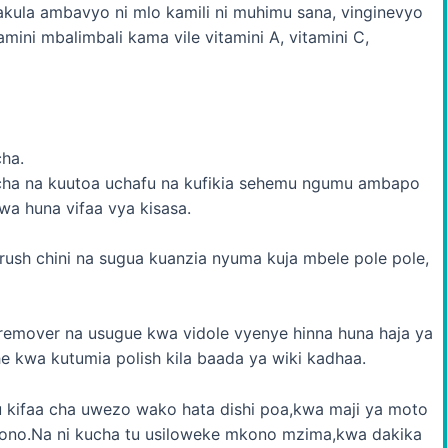
akula ambavyo ni mlo kamili ni muhimu sana, vinginevyo
mini mbalimbali kama vile vitamini A, vitamini C,
cha.
ucha na kuutoa uchafu na kufikia sehemu ngumu ambapo
wa huna vifaa vya kisasa.
rush chini na sugua kuanzia nyuma kuja mbele pole pole,
emover na usugue kwa vidole vyenye hinna huna haja ya
e kwa kutumia polish kila baada ya wiki kadhaa.
u kifaa cha uwezo wako hata dishi poa,kwa maji ya moto
kono.Na ni kucha tu usiloweke mkono mzima,kwa dakika