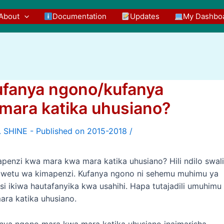
About
Documentation
Updates
My Dashbo
ufanya ngono/kufanya
mara katika uhusiano?
/
enzi kwa mara kwa mara katika uhusiano? Hili ndilo swali
o wetu wa kimapenzi. Kufanya ngono ni sehemu muhimu ya
i ikiwa hautafanyika kwa usahihi. Hapa tutajadili umuhimu
ra katika uhusiano.
anya ngono mara kwa mara katika uhusiano inaimarisha