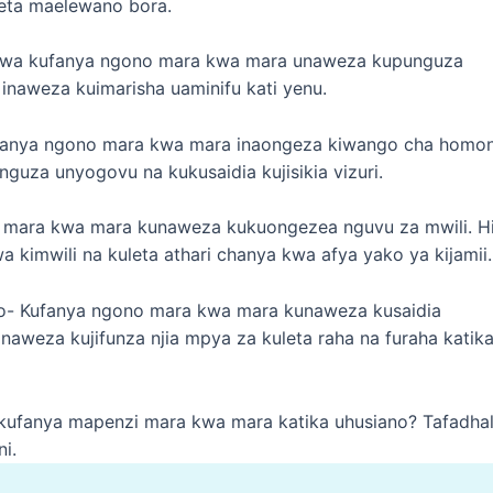
leta maelewano bora.
wa kufanya ngono mara kwa mara unaweza kupunguza
inaweza kuimarisha uaminifu kati yenu.
Kufanya ngono mara kwa mara inaongeza kiwango cha homon
guza unyogovu na kukusaidia kujisikia vizuri.
 mara kwa mara kunaweza kukuongezea nguvu za mwili. Hi
kimwili na kuleta athari chanya kwa afya yako ya kijamii.
ano- Kufanya ngono mara kwa mara kunaweza kusaidia
aweza kujifunza njia mpya za kuleta raha na furaha katik
ufanya mapenzi mara kwa mara katika uhusiano? Tafadhal
ni.