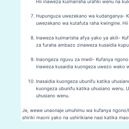
Hii inaweza kuimarisha urafiki wenu na ku
Hupunguza uwezekano wa kudanganya- K
uwezekano wa kutafuta raha kwingine. Hii 
Inaweza kuimarisha afya yako ya akili- 
za furaha ambazo zinaweza kusaidia kupun
Inaongeza nguvu za mwili- Kufanya ngono
inaweza kusaidia kuongeza uwezo wako wa 
Inasaidia kuongeza ubunifu katika uhusi
kuongeza ubunifu katika uhusiano wenu. Un
uhusiano wenu.
Je, wewe unaonaje umuhimu wa kufanya ngono/k
shiriki maoni yako na ushirikiane nasi katika mao