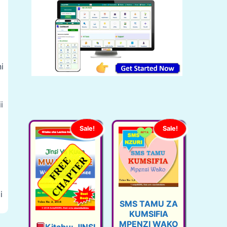
i
i
Sale!
Sale!
a
i
SMS TAMU ZA
KUMSIFIA
MPENZI WAKO
Kitabu: JINSI