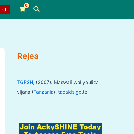
Search
ard
Rejea
TGPSH
, (2007). Maswali waliyouliza
vijana (
Tanzania
).
tacaids.go.tz