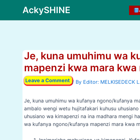
Skip
AckySHINE
to
content
Je, kuna umuhimu wa k
mapenzi kwa mara kwa 
Leave a Comment
/ By
Je, kuna umuhimu wa kufanya ngono/kufanya map
ambalo wengi wetu hujitafakari kuhusu uhusian
uhusiano wa kimapenzi na ina madhara mengi has
wa kufanya ngono/kufanya mapenzi mara kwa ma
Inaimarisha mahusiano ya kimapenzi- Kuf