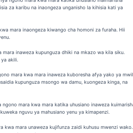
ia za karibu na inaongeza unganisho la kihisia kati ya
kwa mara inaongeza kiwango cha homoni za furaha. Hii
yenu.
 mara inaweza kupunguza dhiki na mkazo wa kila siku.
a akili.
ngono mara kwa mara inaweza kuboresha afya yako ya mwili
saidia kupunguza msongo wa damu, kuongeza kinga, na
a ngono mara kwa mara katika uhusiano inaweza kuimarish
 kuweka nguvu ya mahusiano yenu ya kimapenzi.
ra kwa mara unaweza kujifunza zaidi kuhusu mwenzi wako.