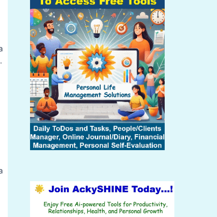
a
.
a