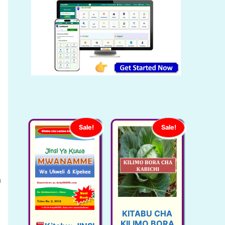
Sale!
Sale!
a
KITABU CHA
KILIMO BORA