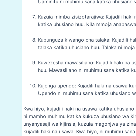
Uaminifu ni muhimu sana katika uhusiano 
Kuzuia mimba zisizotarajiwa: Kujadili hak
katika uhusiano huu. Kila mmoja anapasw
Kupunguza kiwango cha talaka: Kujadili 
talaka katika uhusiano huu. Talaka ni mo
Kuwezesha mawasiliano: Kujadili haki na
huu. Mawasiliano ni muhimu sana katika ku
Kujenga upendo: Kujadili haki na usawa k
Upendo ni muhimu sana katika uhusiano w
Kwa hiyo, kujadili haki na usawa katika uhusia
ni mambo muhimu katika kukuza uhusiano wa ki
unyanyasaji wa kijinsia, kuzuia magonjwa ya zin
kujadili haki na usawa. Kwa hiyo, ni muhimu san