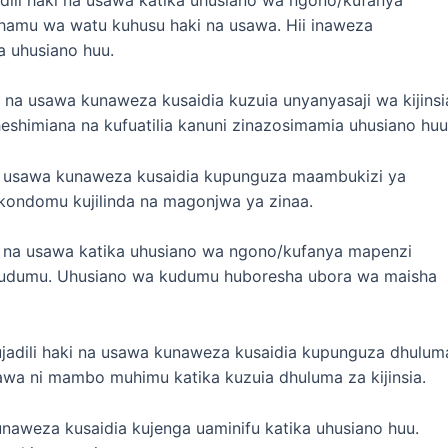
hamu wa watu kuhusu haki na usawa. Hii inaweza
a uhusiano huu.
aki na usawa kunaweza kusaidia kuzuia unyanyasaji wa kijinsi
shimiana na kufuatilia kanuni zinazosimamia uhusiano huu
 na usawa kunaweza kusaidia kupunguza maambukizi ya
ondomu kujilinda na magonjwa ya zinaa.
ki na usawa katika uhusiano wa ngono/kufanya mapenzi
kudumu. Uhusiano wa kudumu huboresha ubora wa maisha
Kujadili haki na usawa kunaweza kusaidia kupunguza dhulum
usawa ni mambo muhimu katika kuzuia dhuluma za kijinsia.
kunaweza kusaidia kujenga uaminifu katika uhusiano huu.