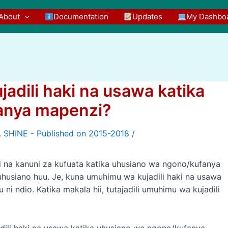
About
Documentation
Updates
My Dashbo
adili haki na usawa katika
anya mapenzi?
/
ili na kanuni za kufuata katika uhusiano wa ngono/kufanya
uhusiano huu. Je, kuna umuhimu wa kujadili haki na usawa
i ndio. Katika makala hii, tutajadili umuhimu wa kujadili
ili haki na usawa katika uhusiano wa ngono/kufanya