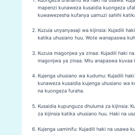
mapenzi kunaweza kusaidia kuongeza ufa
kuwawezesha kufanya uamuzi sahihi katik
Kuzuia unyanyasaji wa kijinsia: Kujadili h
katika uhusiano huu. Wote wanapaswa kuhe
Kuzuia magonjwa ya zinaa: Kujadili haki
magonjwa ya zinaa. Mtu anapaswa kuvaa k
Kujenga uhusiano wa kudumu: Kujadili ha
kunaweza kusaidia kujenga uhusiano wa 
na kuongeza furaha.
Kusaidia kupunguza dhuluma za kijinsia: 
za kijinsia katika uhusiano huu. Haki na 
Kujenga uaminifu: Kujadili haki na usawa 