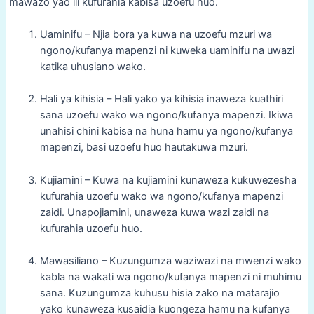
mawazo yao ili kufurahia kabisa uzoefu huo.
Uaminifu – Njia bora ya kuwa na uzoefu mzuri wa
ngono/kufanya mapenzi ni kuweka uaminifu na uwazi
katika uhusiano wako.
Hali ya kihisia – Hali yako ya kihisia inaweza kuathiri
sana uzoefu wako wa ngono/kufanya mapenzi. Ikiwa
unahisi chini kabisa na huna hamu ya ngono/kufanya
mapenzi, basi uzoefu huo hautakuwa mzuri.
Kujiamini – Kuwa na kujiamini kunaweza kukuwezesha
kufurahia uzoefu wako wa ngono/kufanya mapenzi
zaidi. Unapojiamini, unaweza kuwa wazi zaidi na
kufurahia uzoefu huo.
Mawasiliano – Kuzungumza waziwazi na mwenzi wako
kabla na wakati wa ngono/kufanya mapenzi ni muhimu
sana. Kuzungumza kuhusu hisia zako na matarajio
yako kunaweza kusaidia kuongeza hamu na kufanya