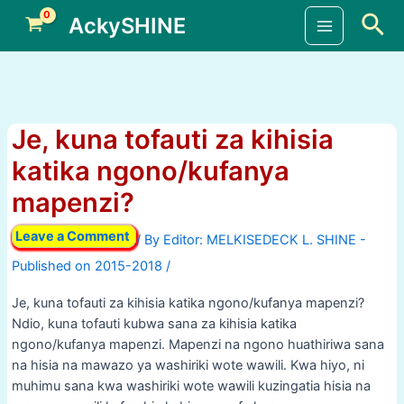
Skip
Sea
AckySHINE
to
Main
content
Menu
Je, kuna tofauti za kihisia
katika ngono/kufanya
mapenzi?
Leave a Comment
/ By
/
Je, kuna tofauti za kihisia katika ngono/kufanya mapenzi?
Ndio, kuna tofauti kubwa sana za kihisia katika
ngono/kufanya mapenzi. Mapenzi na ngono huathiriwa sana
na hisia na mawazo ya washiriki wote wawili. Kwa hiyo, ni
muhimu sana kwa washiriki wote wawili kuzingatia hisia na