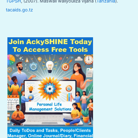
TGPSH
, (2007). Maswali waliyouliza vijana (
Tanzania
).
tacaids.go.tz