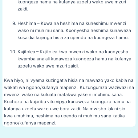
kuongeza hamu na kufanya uzoefu wako uwe mzuri
zaidi.
Heshima – Kuwa na heshima na kuheshimu mwenzi
wako ni muhimu sana. Kuonyesha heshima kunaweza
kusaidia kujenga hisia za upendo na kuongeza hamu.
Kujitolea – Kujitolea kwa mwenzi wako na kuonyesha
kwamba unajali kunaweza kuongeza hamu na kufanya
uzoefu wako uwe mzuri zaidi.
Kwa hiyo, ni vyema kuzingatia hisia na mawazo yako kabla na
wakati wa ngono/kufanya mapenzi. Kuzungumza waziwazi na
mwenzi wako na kufuata matakwa yake ni muhimu sana.
Kucheza na kujaribu vitu vipya kunaweza kuongeza hamu na
kufanya uzoefu wako uwe bora zaidi. Na mwisho lakini sio
kwa umuhimu, heshima na upendo ni muhimu sana katika
ngono/kufanya mapenzi.
Post