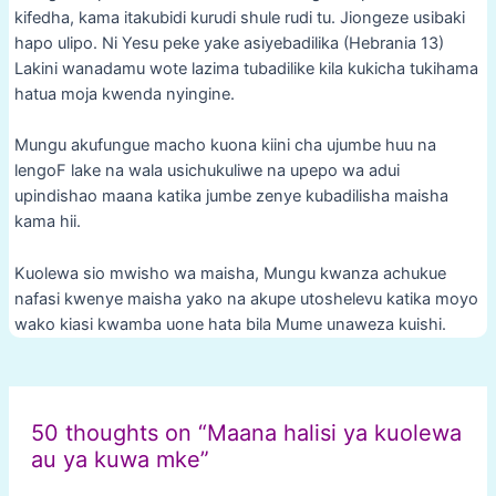
kifedha, kama itakubidi kurudi shule rudi tu. Jiongeze usibaki
hapo ulipo. Ni Yesu peke yake asiyebadilika (Hebrania 13)
Lakini wanadamu wote lazima tubadilike kila kukicha tukihama
hatua moja kwenda nyingine.
Mungu akufungue macho kuona kiini cha ujumbe huu na
lengoF lake na wala usichukuliwe na upepo wa adui
upindishao maana katika jumbe zenye kubadilisha maisha
kama hii.
Kuolewa sio mwisho wa maisha, Mungu kwanza achukue
nafasi kwenye maisha yako na akupe utoshelevu katika moyo
wako kiasi kwamba uone hata bila Mume unaweza kuishi.
Post
navigation
50 thoughts on “Maana halisi ya kuolewa
au ya kuwa mke”