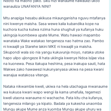
Ndoto na maono yako. Siku hizi wanaume hawaulizi ukoo
wanauliza UNAFANYA NINI?
Mtu anapiga hesabu akikuoa mkaunganisha nguvu mtafanya
nini kwenye maisha. Sasa wewe kalia kubandika kope na
kuchora kucha kutwa nzima huna shughuli ya kufanya huku
ukingoja kuombewa upate Mume. Watu hawaoi mapambo
wanataka Wake watakao tengeneza nao hatma zao. Pambo
ni kwaajili ya Starehe lakini MKE ni kwaajili ya maisha.
Sikupondi wala sio nia yangu kukuvunja moyo, nataka utoke
hapo ulipo ujiongeze ili hata ukiingia kwenye Ndoa isijae visa
na kuonewa. Pesa itakupa heshima, pesa inakupa sauti, hata
Wakwe zako hawawezi kukunyanyasa ukiwa na pesa kwani
wanajua watakosa vitenge.
Nataka nikwambie kweli, ukiwa na hela utachagua mwanaume
wa kukuoa kwani wapo wengi ila kama umefulia, tegemezi
kweli utaona wanaume ni wachache. Pata kitu cha kufanya,
tengeneza milango ya kipato. Badala ya kukesha unaomba
Mungu akupe Mume anza kuomba Mungu akupe uhuru wa