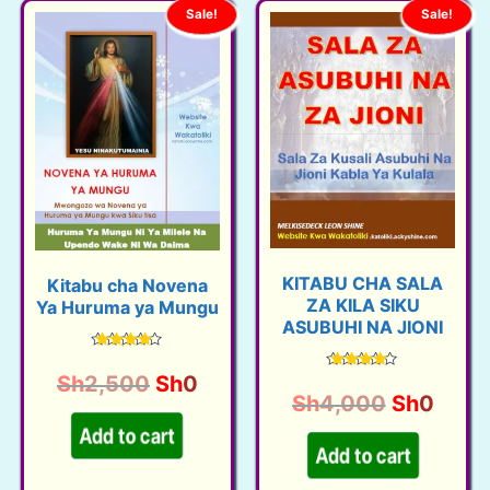
Sale!
Sale!
KITABU CHA SALA
Kitabu cha Novena
ZA KILA SIKU
Ya Huruma ya Mungu
ASUBUHI NA JIONI
Rated
4.48
O
C
Sh
2,500
Sh
0
Rated
out of 5
4.46
O
C
Sh
4,000
Sh
0
out of 5
r
u
r
u
i
r
Add to cart
i
r
g
r
Add to cart
g
r