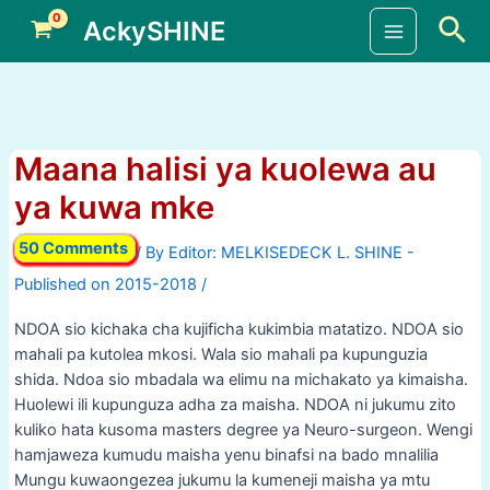
Skip
Sea
AckySHINE
to
Main
content
Menu
Maana halisi ya kuolewa au
ya kuwa mke
50 Comments
/ By
/
NDOA sio kichaka cha kujificha kukimbia matatizo. NDOA sio
mahali pa kutolea mkosi. Wala sio mahali pa kupunguzia
shida. Ndoa sio mbadala wa elimu na michakato ya kimaisha.
Huolewi ili kupunguza adha za maisha. NDOA ni jukumu zito
kuliko hata kusoma masters degree ya Neuro-surgeon. Wengi
hamjaweza kumudu maisha yenu binafsi na bado mnalilia
Mungu kuwaongezea jukumu la kumeneji maisha ya mtu