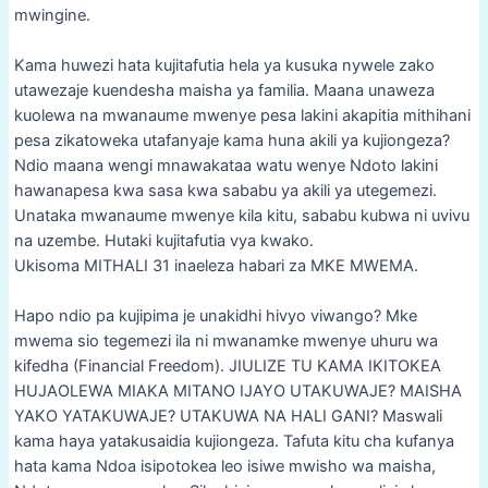
mwingine.
Kama huwezi hata kujitafutia hela ya kusuka nywele zako
utawezaje kuendesha maisha ya familia. Maana unaweza
kuolewa na mwanaume mwenye pesa lakini akapitia mithihani
pesa zikatoweka utafanyaje kama huna akili ya kujiongeza?
Ndio maana wengi mnawakataa watu wenye Ndoto lakini
hawanapesa kwa sasa kwa sababu ya akili ya utegemezi.
Unataka mwanaume mwenye kila kitu, sababu kubwa ni uvivu
na uzembe. Hutaki kujitafutia vya kwako.
Ukisoma MITHALI 31 inaeleza habari za MKE MWEMA.
Hapo ndio pa kujipima je unakidhi hivyo viwango? Mke
mwema sio tegemezi ila ni mwanamke mwenye uhuru wa
kifedha (Financial Freedom). JIULIZE TU KAMA IKITOKEA
HUJAOLEWA MIAKA MITANO IJAYO UTAKUWAJE? MAISHA
YAKO YATAKUWAJE? UTAKUWA NA HALI GANI? Maswali
kama haya yatakusaidia kujiongeza. Tafuta kitu cha kufanya
hata kama Ndoa isipotokea leo isiwe mwisho wa maisha,