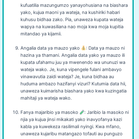
kufuatilia mazungumzo yanayohusiana na biashara
yako, kujua maoni ya wateja, na kushiriki habari
kuhusu bidhaa zako. Pia, unaweza kupata wateja
wapya na kuwasiliana nao moja kwa moja kupitia
mitandao ya kijamii.
Angalia data ya mauzo yako
: Data ya mauzo ni
hazina ya thamani. Angalia data yako ya mauzo ili
kupata ufahamu juu ya mwenendo wa ununuzi wa
wateja wako. Je, kuna vipengele fulani ambavyo
vinawavutia zaidi wateja? Je, kuna bidhaa au
huduma ambazo hazifanyi vizuri? Kutumia data hii,
unaweza kuimarisha biashara yako kwa kuzingatia
mahitaji ya wateja wako.
Fanya majaribio ya masoko
: Jaribio la masoko ni
njia ya kujua jinsi mikakati yako inavyofanya kazi
kabla ya kuwekeza rasilimali nyingi. Kwa mfano,
unaweza kujaribu matangazo tofauti au punguzo