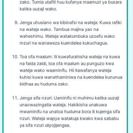
zako. Tumia utafiti huu kufanya maamuzi ya busara
katika uuzaji wako.
Jenga uhusiano wa kibinafsi na wateja: Kuwa rafiki
na wateja wako. Tambua majina yao na
waheshimu. Wateja watakumbuka uzoefu wako
mzuri na wanaweza kuendelea kukuchagua.
Toa ofa maalum: Ili kuwafurahisha wateja na kuwa
na faida zaidi, toa ofa maalum au punguzo kwa
wateja wako waaminifu. Hii itawafanya wateja
kuhisi kuwa wanathaminiwa na kuendelea kununua
bidhaa au huduma zako.
Jenga sifa nzuri: Uaminifu ni muhimu katika uuzaji
unaowazingatia wateja. Hakikisha unakuwa
mwaminifu na unatoa huduma bora ili kujenga sifa
nzuri. Wateja wapya watakuja kwako kwa sababu
ya sifa nzuri uliyojijengea.