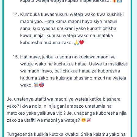
kupata wateja wapya kupitia mapendekezo.
Kumbuka kuwashukuru wateja wako kwa kushiriki
maoni yao. Hata kama maoni hayo siyo mazuri
sana, kuonyesha shukrani yako kunathibitisha
kuwa unajali kuhusu wateja wako na unataka
kuboresha huduma zako.
Hatimaye, jaribu kusoma na kuelewa maoni ya
wateja wako na kuchukua hatua. Usiwe tu msikilizaji
wa maoni hayo, bali chukua hatua za kuboresha
huduma zako na kujenga uhusiano mzuri na wateja
wako.
Je, unafanya utafiti wa maoni ya wateja katika biashara
yako? Ikiwa ndio, ni njia gani ambazo umetumia na
matokeo yake yalikuwa vipi? Je, unapanga kuboresha njia
zako za utafiti wa maoni ya wateja?
Tungependa kusikia kutoka kwako! Shika kalamu yako na