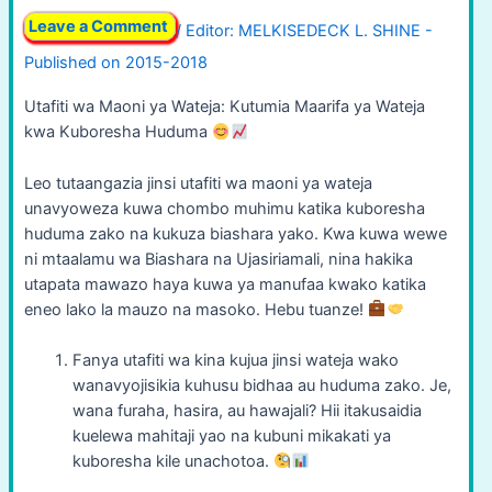
Leave a Comment
/
Utafiti wa Maoni ya Wateja: Kutumia Maarifa ya Wateja
kwa Kuboresha Huduma
Leo tutaangazia jinsi utafiti wa maoni ya wateja
unavyoweza kuwa chombo muhimu katika kuboresha
huduma zako na kukuza biashara yako. Kwa kuwa wewe
ni mtaalamu wa Biashara na Ujasiriamali, nina hakika
utapata mawazo haya kuwa ya manufaa kwako katika
eneo lako la mauzo na masoko. Hebu tuanze!
Fanya utafiti wa kina kujua jinsi wateja wako
wanavyojisikia kuhusu bidhaa au huduma zako. Je,
wana furaha, hasira, au hawajali? Hii itakusaidia
kuelewa mahitaji yao na kubuni mikakati ya
kuboresha kile unachotoa.