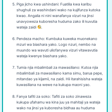
Piga jicho kwa ushindani: Fuatilia kwa karibu
shughuli za washindani wako na kujifunza kutoka
kwao. Angalia ni nini wanafanya vizuri na jinsi
unavyoweza kuboresha huduma zako ili kuvutia
wateja zaidi
.
Pendeza macho: Kumbuka kuweka muonekano
mzuri wa biashara yako. Logo nzuri, nembo na
muundo wa wavuti uliofanywa vizuri vitawavutia
wateja kwenye biashara yako.
Tumia njia mbalimbali za mawasiliano: Kutoa njia
mbalimbali za mawasiliano kama simu, barua pepe,
mitandao ya kijamii, na zaidi. Hii itarahisisha wateja
kuwasiliana na wewe na kukupa maoni yao.
Fanya tafiti za soko: Tafiti za soko zinaweza
kukupa ufahamu wa kina juu ya mahitaji ya wateja
wako na jinsi ya kuboresha bidhaa au huduma