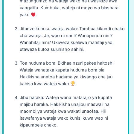
mazungumzo na wateja wako na uwasikize kwa
uangalifu. Kumbuka, wateja ni moyo wa biashara
yako
.
Jifunze kuhusu wateja wako: Tambua kikundi chako
cha wateja. Je, wao ni nani? Wanapenda nini?
Wanahitaji nini? Ukiweza kuelewa mahitaji yao,
utaweza kutoa suluhisho sahihi.
Toa huduma bora: Bidhaa nzuri pekee haitoshi.
Wateja wanataka kupata huduma bora pia.
Hakikisha unatoa huduma ya kiwango cha juu
kabisa kwa wateja wako
.
Jibu haraka: Wateja wana matarajio ya kupata
majibu haraka. Hakikisha unajibu maswali na
maombi ya wateja kwa wakati unaofaa. Hii
itawafanya wateja wako kuhisi kuwa wao ni
kipaumbele chako.