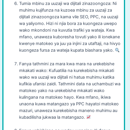
Tumia mbinu za uuzaji wa dijitali zinazoongoza: Ni
muhimu kujifunza na kuzoea mbinu za uuzaji za
dijitali zinazoongoza kama vile SEO, PPC, na uuzaji
wa yaliyomo. Hizi ni njia bora za kuongeza uwepo
wako mkondoni na kuvutia trafiki ya wateja. Kwa
mfano, unaweza kuboresha tovuti yako ili ionekane
kwenye matokeo ya juu ya injini za utaftaji, na hivyo
kuongeza fursa za wateja kupata biashara yako.
Fanya tathmini za mara kwa mara na urekebishe
mkakati wako: Kufuatilia na kurekebisha mkakati
wako wa uuzaji wa dijitali ni hatua muhimu katika
kufikia ufanisi zaidi. Tathmini data na uchambuzi wa
matokeo yako na urekebishe mkakati wako
kulingana na matokeo hayo. Kwa mfano, ikiwa
unaona kuwa matangazo ya PPC hayatoi matokeo
mazuri, unaweza kurekebisha maneno muhimu au
kubadilisha jukwaa la matangazo.