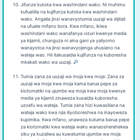
Jifunze kutoka kwa washindani wako: Ni muhimu
kufuatilia na kujifunza kutoka kwa washindani
wako. Angalia jinsi wanavyotumia uuzaji wa dijitali
na ufuate mifano bora. Kwa mfano, ikiwa
washindani wako wanafanya vizuri kwenye media
ya kijamii, chunguza ni aina gani ya yaliyomo
wanayotoa na jinsi wanavyojenga uhusiano na
wateja wao. Hii itakusaidia kujifunza na kuboresha
mkakati wako wa uuzaji.
Tumia zana za uuzaji wa moja kwa moja: Zana za
uuzaji wa moja kwa moja kama barua pepe za
kiotomatiki na ujumbe wa moja kwa moja kwenye
media ya kijamii zinaweza kusaidia kuboresha
uzoefu wa wateja. Tumia zana hizi kuwasiliana na
wateja wako kwa njia iliyoboreshwa na inayoweza
kupimika. Kwa mfano, unaweza kutuma barua pepe
za kiotomatiki kwa wateja wako wanaosherehekea
siku ya kuzaliwa au kuwatumia ujumbe wa moja