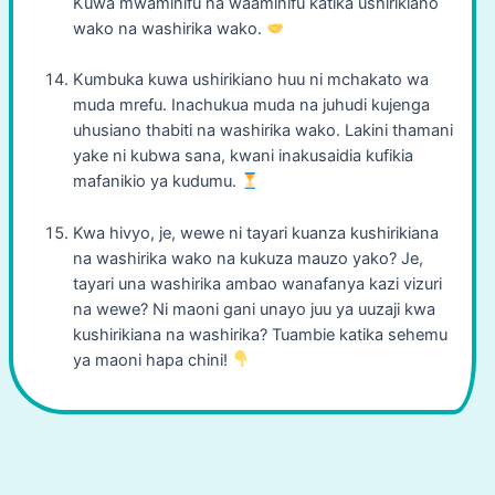
Kuwa mwaminifu na waaminifu katika ushirikiano
wako na washirika wako.
Kumbuka kuwa ushirikiano huu ni mchakato wa
muda mrefu. Inachukua muda na juhudi kujenga
uhusiano thabiti na washirika wako. Lakini thamani
yake ni kubwa sana, kwani inakusaidia kufikia
mafanikio ya kudumu.
Kwa hivyo, je, wewe ni tayari kuanza kushirikiana
na washirika wako na kukuza mauzo yako? Je,
tayari una washirika ambao wanafanya kazi vizuri
na wewe? Ni maoni gani unayo juu ya uuzaji kwa
kushirikiana na washirika? Tuambie katika sehemu
ya maoni hapa chini!