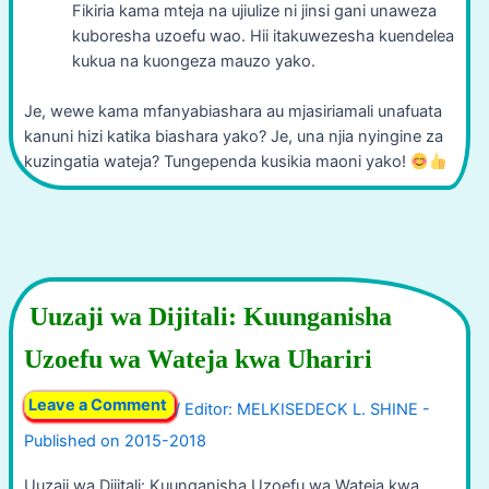
Fikiria kama mteja na ujiulize ni jinsi gani unaweza
kuboresha uzoefu wao. Hii itakuwezesha kuendelea
kukua na kuongeza mauzo yako.
Je, wewe kama mfanyabiashara au mjasiriamali unafuata
kanuni hizi katika biashara yako? Je, una njia nyingine za
kuzingatia wateja? Tungependa kusikia maoni yako!
Uuzaji wa Dijitali: Kuunganisha
Uzoefu wa Wateja kwa Uhariri
Leave a Comment
/
Uuzaji wa Dijitali: Kuunganisha Uzoefu wa Wateja kwa