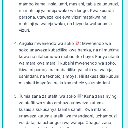
mambo kama jinsia, umri, maslahi, tabia za ununuzi,
na mahitaji ya mteja wako wa lengo. Kwa kuunda
persona, utaweza kuelewa vizuri matakwa na
mahitaji ya wateja wako, na hivyo kuwahudumia
vizuri.
Angalia mwenendo wa soko
: Mwenendo wa
soko unaweza kubadilika kwa haraka, na ni muhimu
kuwa na ufahamu wa mabadiliko hayo. Fanya utafiti
wa mara kwa mara ili kubaini mwenendo wa soko,
ikiwa ni pamoja na mabadiliko ya tabia ya wateja,
ushindani, na teknolojia mpya. Hii itakusaidia kubuni
mikakati inayofaa na kukaa mbele ya ushindani.
Tumia zana za utafiti wa soko
: Kuna zana nyingi
za utafiti wa soko ambazo unaweza kutumia
kusaidia kukusanya taarifa sahihi. Kwa mfano,
unaweza kutumia utafiti wa mtandaoni, uchambuzi
wa data, na uchunguzi wa wateja. Chagua zana