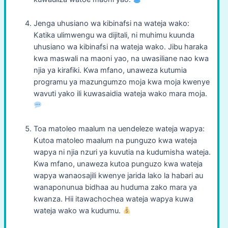
Jenga uhusiano wa kibinafsi na wateja wako:
Katika ulimwengu wa dijitali, ni muhimu kuunda
uhusiano wa kibinafsi na wateja wako. Jibu haraka
kwa maswali na maoni yao, na uwasiliane nao kwa
njia ya kirafiki. Kwa mfano, unaweza kutumia
programu ya mazungumzo moja kwa moja kwenye
wavuti yako ili kuwasaidia wateja wako mara moja.
Toa matoleo maalum na uendeleze wateja wapya:
Kutoa matoleo maalum na punguzo kwa wateja
wapya ni njia nzuri ya kuvutia na kudumisha wateja.
Kwa mfano, unaweza kutoa punguzo kwa wateja
wapya wanaosajili kwenye jarida lako la habari au
wanaponunua bidhaa au huduma zako mara ya
kwanza. Hii itawachochea wateja wapya kuwa
wateja wako wa kudumu.