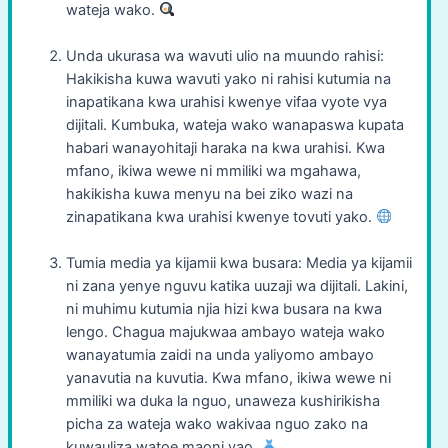
wateja wako.
Unda ukurasa wa wavuti ulio na muundo rahisi:
Hakikisha kuwa wavuti yako ni rahisi kutumia na
inapatikana kwa urahisi kwenye vifaa vyote vya
dijitali. Kumbuka, wateja wako wanapaswa kupata
habari wanayohitaji haraka na kwa urahisi. Kwa
mfano, ikiwa wewe ni mmiliki wa mgahawa,
hakikisha kuwa menyu na bei ziko wazi na
zinapatikana kwa urahisi kwenye tovuti yako.
Tumia media ya kijamii kwa busara: Media ya kijamii
ni zana yenye nguvu katika uuzaji wa dijitali. Lakini,
ni muhimu kutumia njia hizi kwa busara na kwa
lengo. Chagua majukwaa ambayo wateja wako
wanayatumia zaidi na unda yaliyomo ambayo
yanavutia na kuvutia. Kwa mfano, ikiwa wewe ni
mmiliki wa duka la nguo, unaweza kushirikisha
picha za wateja wako wakivaa nguo zako na
kuwauliza watoe maoni yao.