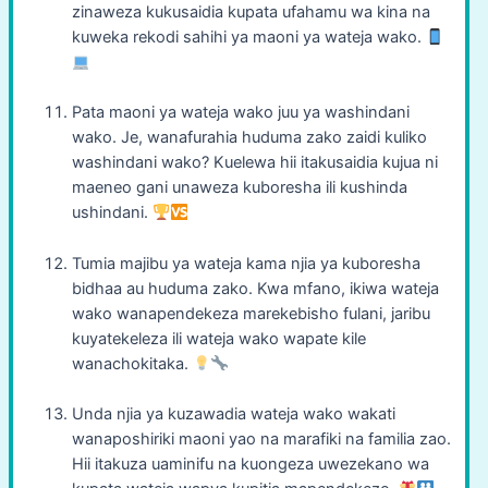
zinaweza kukusaidia kupata ufahamu wa kina na
kuweka rekodi sahihi ya maoni ya wateja wako.
Pata maoni ya wateja wako juu ya washindani
wako. Je, wanafurahia huduma zako zaidi kuliko
washindani wako? Kuelewa hii itakusaidia kujua ni
maeneo gani unaweza kuboresha ili kushinda
ushindani.
Tumia majibu ya wateja kama njia ya kuboresha
bidhaa au huduma zako. Kwa mfano, ikiwa wateja
wako wanapendekeza marekebisho fulani, jaribu
kuyatekeleza ili wateja wako wapate kile
wanachokitaka.
Unda njia ya kuzawadia wateja wako wakati
wanaposhiriki maoni yao na marafiki na familia zao.
Hii itakuza uaminifu na kuongeza uwezekano wa