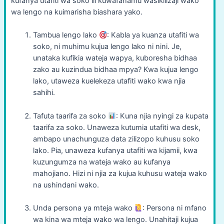
kufanya utafiti wa soko ili kuwafahamu wasikilizaji wako
wa lengo na kuimarisha biashara yako.
Tambua lengo lako
: Kabla ya kuanza utafiti wa
soko, ni muhimu kujua lengo lako ni nini. Je,
unataka kufikia wateja wapya, kuboresha bidhaa
zako au kuzindua bidhaa mpya? Kwa kujua lengo
lako, utaweza kuelekeza utafiti wako kwa njia
sahihi.
Tafuta taarifa za soko
: Kuna njia nyingi za kupata
taarifa za soko. Unaweza kutumia utafiti wa desk,
ambapo unachunguza data zilizopo kuhusu soko
lako. Pia, unaweza kufanya utafiti wa kijamii, kwa
kuzungumza na wateja wako au kufanya
mahojiano. Hizi ni njia za kujua kuhusu wateja wako
na ushindani wako.
Unda persona ya mteja wako
: Persona ni mfano
wa kina wa mteja wako wa lengo. Unahitaji kujua