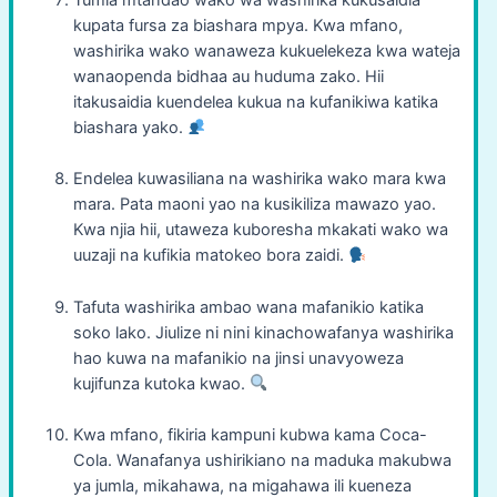
kupata fursa za biashara mpya. Kwa mfano,
washirika wako wanaweza kukuelekeza kwa wateja
wanaopenda bidhaa au huduma zako. Hii
itakusaidia kuendelea kukua na kufanikiwa katika
biashara yako.
Endelea kuwasiliana na washirika wako mara kwa
mara. Pata maoni yao na kusikiliza mawazo yao.
Kwa njia hii, utaweza kuboresha mkakati wako wa
uuzaji na kufikia matokeo bora zaidi.
Tafuta washirika ambao wana mafanikio katika
soko lako. Jiulize ni nini kinachowafanya washirika
hao kuwa na mafanikio na jinsi unavyoweza
kujifunza kutoka kwao.
Kwa mfano, fikiria kampuni kubwa kama Coca-
Cola. Wanafanya ushirikiano na maduka makubwa
ya jumla, mikahawa, na migahawa ili kueneza