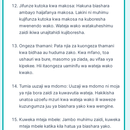
Jifunze kutoka kwa makosa: Hakuna biashara
ambayo haijafanya makosa. Lakini ni muhimu
kujifunza kutoka kwa makosa na kuboresha
mwenendo wako. Wateja wako watakuheshimu
zaidi ikiwa unajitahidi kujiboresha.
Ongeza thamani: Pata njia za kuongeza thamani
kwa bidhaa au huduma zako. Kwa mfano, toa
ushauri wa bure, masomo ya ziada, au vifaa vya
kipekee. Hii itaongeza uaminifu wa wateja wako
kwako.
Tumia uuzaji wa mdomo: Uuzaji wa mdomo ni moja
ya njia bora zaidi za kuwavutia wateja. Hakikisha
unatoa uzoefu mzuri kwa wateja wako ili waweze
kuzungumza juu ya biashara yako kwa wengine.
Kuweka mteja mbele: Jambo muhimu zaidi, kuweka
mteja mbele katika kila hatua ya biashara yako.