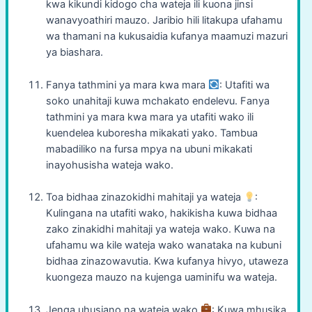
kwa kikundi kidogo cha wateja ili kuona jinsi
wanavyoathiri mauzo. Jaribio hili litakupa ufahamu
wa thamani na kukusaidia kufanya maamuzi mazuri
ya biashara.
Fanya tathmini ya mara kwa mara
: Utafiti wa
soko unahitaji kuwa mchakato endelevu. Fanya
tathmini ya mara kwa mara ya utafiti wako ili
kuendelea kuboresha mikakati yako. Tambua
mabadiliko na fursa mpya na ubuni mikakati
inayohusisha wateja wako.
Toa bidhaa zinazokidhi mahitaji ya wateja
:
Kulingana na utafiti wako, hakikisha kuwa bidhaa
zako zinakidhi mahitaji ya wateja wako. Kuwa na
ufahamu wa kile wateja wako wanataka na kubuni
bidhaa zinazowavutia. Kwa kufanya hivyo, utaweza
kuongeza mauzo na kujenga uaminifu wa wateja.
Jenga uhusiano na wateja wako
: Kuwa mhusika