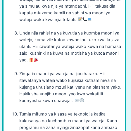
ya simu au kwa njia ya mtandaoni. Hii itakusaidia
kupata mtazamo kamili na sahihi wa maoni ya
wateja wako kwa njia tofauti.
Unda njia rahisi na ya kuvutia ya kuomba maoni ya
wateja, kama vile kutoa zawadi au tuzo kwa kujaza
utafiti. Hii itawafanya wateja wako kuwa na hamasa
zaidi kushiriki na kuwa na motisha ya kutoa maoni
yao.
Zingatia maoni ya wateja na jibu haraka. Hii
itawafanya wateja wako kujisikia kuthaminiwa na
kujenga uhusiano mzuri kati yenu na biashara yako.
Hakikisha unajibu maoni yao kwa wakati ili
kuonyesha kuwa unawajali.
Tumia mifumo ya kisasa ya teknolojia katika
kukusanya na kuchambua maoni ya wateja. Kuna
programu na zana nyingi zinazopatikana ambazo