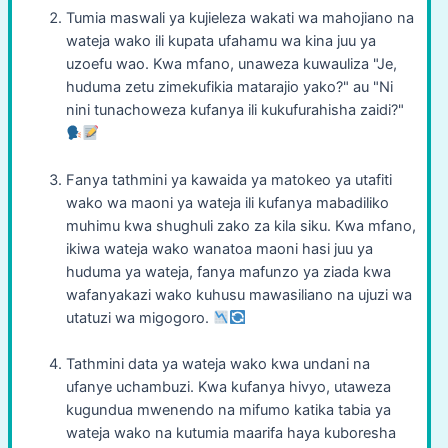
Tumia maswali ya kujieleza wakati wa mahojiano na
wateja wako ili kupata ufahamu wa kina juu ya
uzoefu wao. Kwa mfano, unaweza kuwauliza "Je,
huduma zetu zimekufikia matarajio yako?" au "Ni
nini tunachoweza kufanya ili kukufurahisha zaidi?"
Fanya tathmini ya kawaida ya matokeo ya utafiti
wako wa maoni ya wateja ili kufanya mabadiliko
muhimu kwa shughuli zako za kila siku. Kwa mfano,
ikiwa wateja wako wanatoa maoni hasi juu ya
huduma ya wateja, fanya mafunzo ya ziada kwa
wafanyakazi wako kuhusu mawasiliano na ujuzi wa
utatuzi wa migogoro.
Tathmini data ya wateja wako kwa undani na
ufanye uchambuzi. Kwa kufanya hivyo, utaweza
kugundua mwenendo na mifumo katika tabia ya
wateja wako na kutumia maarifa haya kuboresha