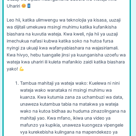
Uhariri
Leo hii, katika ulimwengu wa teknolojia ya kisasa, uuzaji
wa dijitali umekuwa msingi muhimu katika kufanikisha
biashara na kuvutia wateja. Kwa kweli, njia hii ya uuzaji
imechukua nafasi kubwa katika soko na hutoa fursa
nyingi za ukuaji kwa wafanyabiashara na wajasiriamali.
Kwa hivyo, hebu tuangalie jinsi ya kuunganisha uzoefu wa
wateja kwa uhariri ili kuleta mafanikio zaidi katika biashara
yako!
Tambua mahitaji ya wateja wako: Kuelewa ni nini
wateja wako wanataka ni msingi muhimu wa
kuanza. Kwa kutumia zana za uchambuzi wa data,
unaweza kutambua tabia na matakwa ya wateja
wako na kutoa bidhaa au huduma zinazolingana na
mahitaji yao. Kwa mfano, ikiwa una video ya
mafunzo ya kupikia, unaweza kuongeza vipengele
vya kurekebisha kulingana na mapendekezo ya