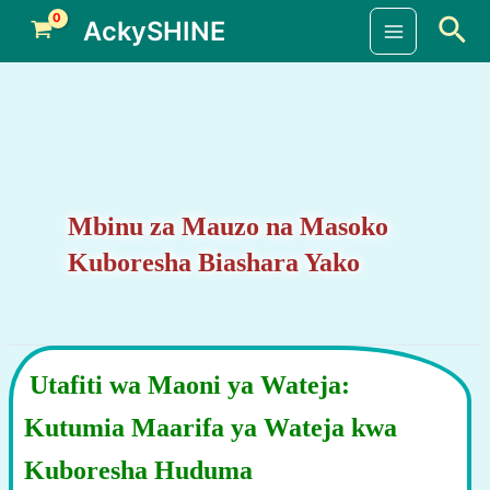
Skip
Sea
AckySHINE
to
Main
content
Menu
Mbinu za Mauzo na Masoko
Kuboresha Biashara Yako
Utafiti wa Maoni ya Wateja:
Kutumia Maarifa ya Wateja kwa
Kuboresha Huduma