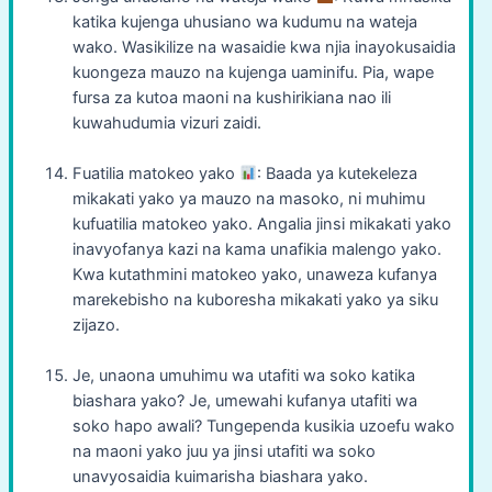
katika kujenga uhusiano wa kudumu na wateja
wako. Wasikilize na wasaidie kwa njia inayokusaidia
kuongeza mauzo na kujenga uaminifu. Pia, wape
fursa za kutoa maoni na kushirikiana nao ili
kuwahudumia vizuri zaidi.
Fuatilia matokeo yako
: Baada ya kutekeleza
mikakati yako ya mauzo na masoko, ni muhimu
kufuatilia matokeo yako. Angalia jinsi mikakati yako
inavyofanya kazi na kama unafikia malengo yako.
Kwa kutathmini matokeo yako, unaweza kufanya
marekebisho na kuboresha mikakati yako ya siku
zijazo.
Je, unaona umuhimu wa utafiti wa soko katika
biashara yako? Je, umewahi kufanya utafiti wa
soko hapo awali? Tungependa kusikia uzoefu wako
na maoni yako juu ya jinsi utafiti wa soko
unavyosaidia kuimarisha biashara yako.