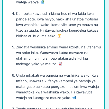
wateja wapya.
Kumbuka kuwa ushirikiano huu ni wa faida kwa
pande zote. Kwa hivyo, hakikisha unatoa motisha
kwa washirika wako, kama vile tume ya mauzo au
tuzo za ziada. Hii itawachochea kuendelea kukuza
bidhaa au huduma zako.
Zingatia washirika ambao wana uzoefu na ufahamu
wa soko lako. Wanaweza kutoa mawazo na
ufahamu muhimu ambao utakusaidia kufikia
malengo yako ya mauzo.
Unda mkakati wa pamoja na washirika wako. Kwa
mfano, unaweza kufanya kampeni ya pamoja ya
matangazo au kutoa punguzo maalum kwa wateja
wanaotoka kwa washirika wako. Hii itawavutia
wateja na kuongeza mauzo yako.
Tumia mtandao wako wa washirika kukusaidia