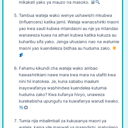
mikakati yako ya mauzo na masoko.
Tambua wateja wako wenye ushawishi mkubwa
(influencers) katika jamii. Wateja wanaoshiriki maoni
yao kwa sauti kubwa mtandaoni au nje ya mtandao
wanaweza kuwa na athari kubwa katika kukuza au
kuharibu sifa yako. Jenga uhusiano nao na watumie
maoni yao kuendeleza bidhaa au huduma zako.
Fahamu kikundi cha wateja wako ambao
hawashirikiani nawe mara kwa mara na utafiti kwa
nini hii inatokea. Je, kuna sababu maalum
inayowafanya washindwe kuendelea kutumia
huduma zako? Kwa kufanya hivyo, unaweza
kurekebisha upungufu na kuwafanya warudi kwako.
Tumia njia mbalimbali za kukusanya maoni ya
wateja, kama vile maswali ya maandishi, mahojiano