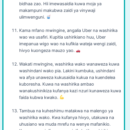
bidhaa zao. Hii imewasaidia kuwa moja ya
makampuni makubwa zaidi ya vinywaji
ulimwenguni.
Kama mfano mwingine, angalia Uber na washirika
wao wa usafiri. Kupitia ushirikiano huu, Uber
imepanua wigo wao na kufikia wateja wengi zaidi,
hivyo kuongeza mauzo yao.
Wakati mwingine, washirika wako wanaweza kuwa
washindani wako pia. Lakini kumbuka, ushindani
wa afya unaweza kukusaidia kukua na kuendelea
kuboresha. Kuwa na washirika ambao
wanakushinikiza kufanya kazi nzuri kunaweza kuwa
faida kubwa kwako.
Tambua na kuheshimu matakwa na malengo ya
washirika wako. Kwa kufanya hivyo, utakuwa na
uhusiano wa muda mrefu na wenye mafanikio.