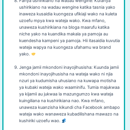
Fanya ushirikiano na wadau wengine: Kufanya
ushirikiano na wadau wengine katika tasnia yako
inaweza kusaidia kuongeza ufikiaji wako na kuleta
uzoefu mpya kwa wateja wako. Kwa mfano,
unaweza kushirikiana na bloga maarufu katika
niche yako na kuandika makala ya pamoja au
kuendesha kampeni ya pamoja. Hii itasaidia kuvutia
wateja wapya na kuongeza ufahamu wa brand
yako.
Jenga jamii mkondoni inayojihusisha: Kuunda jamii
mkondoni inayojihusisha na wateja wako ni njia
nzuri ya kudumisha uhusiano na kuwapa motisha
ya kubaki wateja wako waaminifu. Tumia majukwaa
ya kijamii au jukwaa la mazungumzo kwa wateja
kuingiliana na kushirikiana nao. Kwa mfano,
unaweza kuanzisha kikundi cha Facebook ambapo
wateja wako wanaweza kubadilishana mawazo na
kushiriki uzoefu wao.