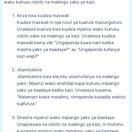
wako kuhusu ndoto na malengo yako ya kazi.
Anza kwa kuuliza maswali
Kuuliza maswali ni njia nzuri ya kuanza mazungumzo.
Unaweza kuanza kwa kuuliza mpenzi wako kuhusu
ndoto zake na malengo ya kazi. Unaweza kuuliza
maswali kama vile "Ungependa kuwa nani katika
maisha yako ya baadaye?" au "Ungependa kufanya
kazi wapi?"
Jitambulishe
Jitambulishe kwa kila kitu unachofanya na malengo
yako. Mpenzi wako anahitaji kujua kuhusu mipango
yako ya baadaye katika kazi. Unaweza kusema,
"Natamani kuwa mwalimu, nimependa kusaidia watoto
kujifunza."
Onesha mpenzi wako mipango yako ya baadaye
Unapokuwa na ndoto na malengo ya kazi, ni muhimu
kuonesha mpenzi wako mipango yako ya baadaye.