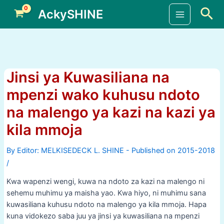
Skip
Sea
AckySHINE
to
Main
content
Menu
Jinsi ya Kuwasiliana na
mpenzi wako kuhusu ndoto
na malengo ya kazi na kazi ya
kila mmoja
By
/
Kwa wapenzi wengi, kuwa na ndoto za kazi na malengo ni
sehemu muhimu ya maisha yao. Kwa hiyo, ni muhimu sana
kuwasiliana kuhusu ndoto na malengo ya kila mmoja. Hapa
kuna vidokezo saba juu ya jinsi ya kuwasiliana na mpenzi