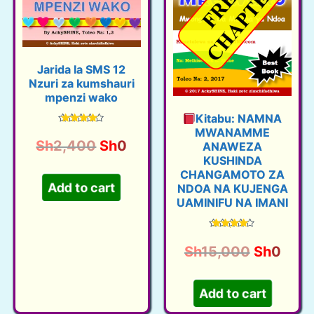
Jarida la SMS 12
Nzuri za kumshauri
mpenzi wako
Kitabu: NAMNA
MWANAMME
Rated
4.42
O
C
Sh
2,400
Sh
0
ANAWEZA
out of 5
KUSHINDA
r
u
CHANGAMOTO ZA
i
r
Add to cart
NDOA NA KUJENGA
g
r
UAMINIFU NA IMANI
i
e
n
n
Rated
4.50
O
C
Sh
15,000
Sh
0
a
t
out of 5
r
u
l
p
i
r
p
r
Add to cart
g
r
r
i