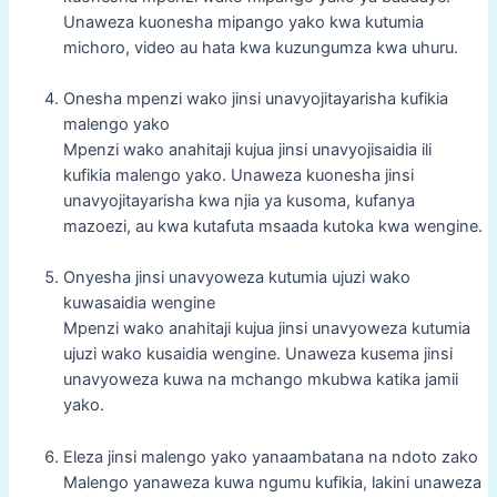
Unaweza kuonesha mipango yako kwa kutumia
michoro, video au hata kwa kuzungumza kwa uhuru.
Onesha mpenzi wako jinsi unavyojitayarisha kufikia
malengo yako
Mpenzi wako anahitaji kujua jinsi unavyojisaidia ili
kufikia malengo yako. Unaweza kuonesha jinsi
unavyojitayarisha kwa njia ya kusoma, kufanya
mazoezi, au kwa kutafuta msaada kutoka kwa wengine.
Onyesha jinsi unavyoweza kutumia ujuzi wako
kuwasaidia wengine
Mpenzi wako anahitaji kujua jinsi unavyoweza kutumia
ujuzi wako kusaidia wengine. Unaweza kusema jinsi
unavyoweza kuwa na mchango mkubwa katika jamii
yako.
Eleza jinsi malengo yako yanaambatana na ndoto zako
Malengo yanaweza kuwa ngumu kufikia, lakini unaweza