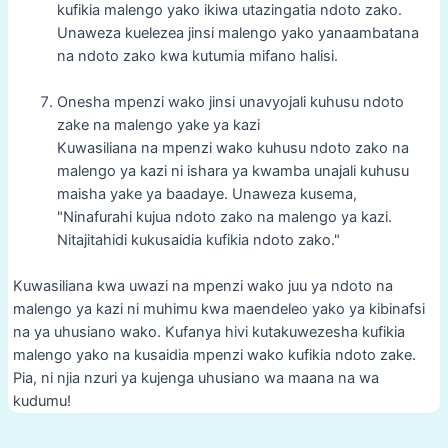
kufikia malengo yako ikiwa utazingatia ndoto zako.
Unaweza kuelezea jinsi malengo yako yanaambatana
na ndoto zako kwa kutumia mifano halisi.
Onesha mpenzi wako jinsi unavyojali kuhusu ndoto
zake na malengo yake ya kazi
Kuwasiliana na mpenzi wako kuhusu ndoto zako na
malengo ya kazi ni ishara ya kwamba unajali kuhusu
maisha yake ya baadaye. Unaweza kusema,
"Ninafurahi kujua ndoto zako na malengo ya kazi.
Nitajitahidi kukusaidia kufikia ndoto zako."
Kuwasiliana kwa uwazi na mpenzi wako juu ya ndoto na
malengo ya kazi ni muhimu kwa maendeleo yako ya kibinafsi
na ya uhusiano wako. Kufanya hivi kutakuwezesha kufikia
malengo yako na kusaidia mpenzi wako kufikia ndoto zake.
Pia, ni njia nzuri ya kujenga uhusiano wa maana na wa
kudumu!
Post