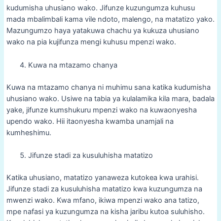
kudumisha uhusiano wako. Jifunze kuzungumza kuhusu
mada mbalimbali kama vile ndoto, malengo, na matatizo yako.
Mazungumzo haya yatakuwa chachu ya kukuza uhusiano
wako na pia kujifunza mengi kuhusu mpenzi wako.
Kuwa na mtazamo chanya
Kuwa na mtazamo chanya ni muhimu sana katika kudumisha
uhusiano wako. Usiwe na tabia ya kulalamika kila mara, badala
yake, jifunze kumshukuru mpenzi wako na kuwaonyesha
upendo wako. Hii itaonyesha kwamba unamjali na
kumheshimu.
Jifunze stadi za kusuluhisha matatizo
Katika uhusiano, matatizo yanaweza kutokea kwa urahisi.
Jifunze stadi za kusuluhisha matatizo kwa kuzungumza na
mwenzi wako. Kwa mfano, ikiwa mpenzi wako ana tatizo,
mpe nafasi ya kuzungumza na kisha jaribu kutoa suluhisho.