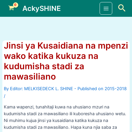
Skip
Sea
AckySHINE
to
Main
content
Menu
Jinsi ya Kusaidiana na mpenzi
wako katika kukuza na
kudumisha stadi za
mawasiliano
By
/
Kama wapenzi, tunahitaji kuwa na uhusiano mzuri na
kudumisha stadi za mawasiliano ili kuboresha uhusiano wetu.
Ni muhimu kujua jinsi ya kusaidiana katika kukuza na
kudumisha stadi za mawasiliano. Hapa kuna njia saba za