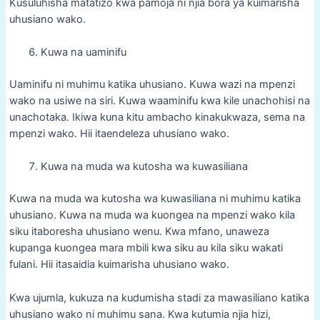
Kusuluhisha matatizo kwa pamoja ni njia bora ya kuimarisha
uhusiano wako.
Kuwa na uaminifu
Uaminifu ni muhimu katika uhusiano. Kuwa wazi na mpenzi
wako na usiwe na siri. Kuwa waaminifu kwa kile unachohisi na
unachotaka. Ikiwa kuna kitu ambacho kinakukwaza, sema na
mpenzi wako. Hii itaendeleza uhusiano wako.
Kuwa na muda wa kutosha wa kuwasiliana
Kuwa na muda wa kutosha wa kuwasiliana ni muhimu katika
uhusiano. Kuwa na muda wa kuongea na mpenzi wako kila
siku itaboresha uhusiano wenu. Kwa mfano, unaweza
kupanga kuongea mara mbili kwa siku au kila siku wakati
fulani. Hii itasaidia kuimarisha uhusiano wako.
Kwa ujumla, kukuza na kudumisha stadi za mawasiliano katika
uhusiano wako ni muhimu sana. Kwa kutumia njia hizi,