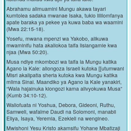
Abrahamu alimuamini Mungu akawa tayari
kumtolea sadaka mwanae Isaka, tukio lililomfanya
apate baraka ya pekee ya kuwa baba wa waamini
(Mwa 22:15-18).
Yosefu, mwana mpenzi wa Yakobo, alikuwa
mwaminifu hata akaliokoa taifa lisiangamie kwa
njaa (Mwa 50:20).
Musa ndiye mkombozi wa taifa la Mungu katika
Agano la Kale: aliongoza Israeli kutoka [[utumwani
Misri akalipatia sheria kutoka kwa Mungu katika
mlima Sinai. Maandiko ya Agano la Kale yanakiri,
“Wala hajainuka kiongozi kama alivyokuwa Musa”
(Kumb 34:10-12).
Waliofuata ni Yoshua, Debora, Gideoni, Ruthu,
Samweli, wafalme Daudi na Solomoni, manabii
Eliya, Isaya, Yeremia, Ezekieli na wengineo.
Mwishoni Yesu Kristo akamsifu Yohane Mbatizaji