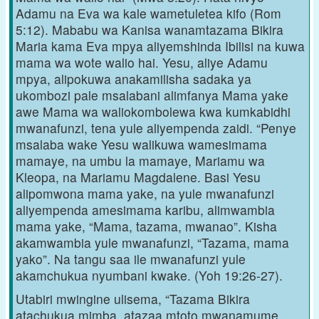
Adamu na Eva wa kale wametuletea kifo (Rom
5:12). Mababu wa Kanisa wanamtazama Bikira
Maria kama Eva mpya aliyemshinda Ibilisi na kuwa
mama wa wote walio hai. Yesu, aliye Adamu
mpya, alipokuwa anakamilisha sadaka ya
ukombozi pale msalabani alimfanya Mama yake
awe Mama wa waliokombolewa kwa kumkabidhi
mwanafunzi, tena yule aliyempenda zaidi. “Penye
msalaba wake Yesu walikuwa wamesimama
mamaye, na umbu la mamaye, Mariamu wa
Kleopa, na Mariamu Magdalene. Basi Yesu
alipomwona mama yake, na yule mwanafunzi
aliyempenda amesimama karibu, alimwambia
mama yake, “Mama, tazama, mwanao”. Kisha
akamwambia yule mwanafunzi, “Tazama, mama
yako”. Na tangu saa ile mwanafunzi yule
akamchukua nyumbani kwake. (Yoh 19:26-27).
Utabiri mwingine ulisema, “Tazama Bikira
atachukua mimba, atazaa mtoto mwanamume,