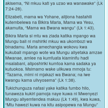
akisema, “Ni mkuu kati ya uzao wa wanawake” (Lk
7:24-28).
Elizabeti, mama wa Yohane, alijiona hastahili
kutembelewa na Bikira Maria, Mama wa Yesu,
akamuita, “Mama wa Bwana wangu” (Lk 1:43).
Bikira Maria si mtu wa ziada katika mpango wa
Mungu bali ni mshiriki mkuu wa ukombozi wa
binadamu. Maria amechangia wokovu kwa
kukubali mpango wote wa Mungu aliyetaka amzae
Mwanae, amlee na kumfuata kiaminifu hadi
msalabani, aliposhiriki kumtoa kama sadaka ya
kutuokoa. Msimamo wake ulikuwa mmoja tu:
“Tazama, mimi ni mjakazi wa Bwana; na iwe
kwangu kama ulivyosema” (Lk 1:38).
Tukichunguza nafasi yake katika fumbo hilo,
tunaweza kukiri pamoja naye kuwa ni Mwenyezi
Mungu aliyemtendea makuu (Lk 1:49), kwa kuwa,
“Mtu hawezi kuwa na kitu asipopewa na Mungu”