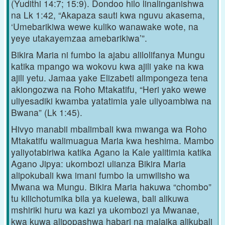
(Yudithi 14:7; 15:9). Dondoo hilo linalinganishwa
na Lk 1:42, “Akapaza sauti kwa nguvu akasema,
‘Umebarikiwa wewe kuliko wanawake wote, na
yeye utakayemzaa amebarikiwa’”.
Bikira Maria ni fumbo la ajabu alilolifanya Mungu
katika mpango wa wokovu kwa ajili yake na kwa
ajili yetu. Jamaa yake Elizabeti alimpongeza tena
akiongozwa na Roho Mtakatifu, “Heri yako wewe
uliyesadiki kwamba yatatimia yale uliyoambiwa na
Bwana” (Lk 1:45).
Hivyo manabii mbalimbali kwa mwanga wa Roho
Mtakatifu walimuagua Maria kwa heshima. Mambo
yaliyotabiriwa katika Agano la Kale yalitimia katika
Agano Jipya: ukombozi ulianza Bikira Maria
alipokubali kwa imani fumbo la umwilisho wa
Mwana wa Mungu. Bikira Maria hakuwa “chombo”
tu kilichotumika bila ya kuelewa, bali alikuwa
mshiriki huru wa kazi ya ukombozi ya Mwanae,
kwa kuwa alipopashwa habari na malaika alikubali