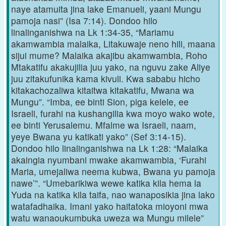
naye atamuita jina lake Emanueli, yaani Mungu
pamoja nasi” (Isa 7:14). Dondoo hilo
linalinganishwa na Lk 1:34-35, “Mariamu
akamwambia malaika, Litakuwaje neno hili, maana
sijui mume? Malaika akajibu akamwambia, Roho
Mtakatifu akakujilia juu yako, na nguvu zake Aliye
juu zitakufunika kama kivuli. Kwa sababu hicho
kitakachozaliwa kitaitwa kitakatifu, Mwana wa
Mungu”. “Imba, ee binti Sion, piga kelele, ee
Israeli, furahi na kushangilia kwa moyo wako wote,
ee binti Yerusalemu. Mfalme wa Israeli, naam,
yeye Bwana yu katikati yako” (Sef 3:14-15).
Dondoo hilo linalinganishwa na Lk 1:28: “Malaika
akaingia nyumbani mwake akamwambia, ‘Furahi
Maria, umejaliwa neema kubwa, Bwana yu pamoja
nawe’”. “Umebarikiwa wewe katika kila hema la
Yuda na katika kila taifa, nao wanaposikia jina lako
watafadhaika. Imani yako haitatoka mioyoni mwa
watu wanaoukumbuka uweza wa Mungu milele”