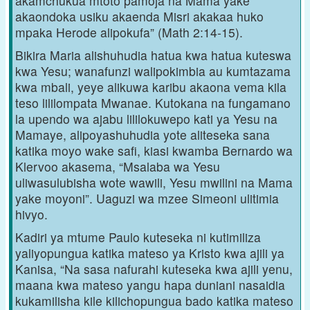
akamchukua mtoto pamoja na Mama yake
akaondoka usiku akaenda Misri akakaa huko
mpaka Herode alipokufa” (Math 2:14-15).
Bikira Maria alishuhudia hatua kwa hatua kuteswa
kwa Yesu; wanafunzi walipokimbia au kumtazama
kwa mbali, yeye alikuwa karibu akaona vema kila
teso lililompata Mwanae. Kutokana na fungamano
la upendo wa ajabu lililokuwepo kati ya Yesu na
Mamaye, alipoyashuhudia yote aliteseka sana
katika moyo wake safi, kiasi kwamba Bernardo wa
Klervoo akasema, “Msalaba wa Yesu
uliwasulubisha wote wawili, Yesu mwilini na Mama
yake moyoni”. Uaguzi wa mzee Simeoni ulitimia
hivyo.
Kadiri ya mtume Paulo kuteseka ni kutimiliza
yaliyopungua katika mateso ya Kristo kwa ajili ya
Kanisa, “Na sasa nafurahi kuteseka kwa ajili yenu,
maana kwa mateso yangu hapa duniani nasaidia
kukamilisha kile kilichopungua bado katika mateso