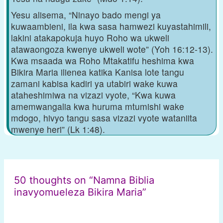
Yesu alisema, “Ninayo bado mengi ya
kuwaambieni, ila kwa sasa hamwezi kuyastahimili,
lakini atakapokuja huyo Roho wa ukweli
atawaongoza kwenye ukweli wote” (Yoh 16:12-13).
Kwa msaada wa Roho Mtakatifu heshima kwa
Bikira Maria ilienea katika Kanisa lote tangu
zamani kabisa kadiri ya utabiri wake kuwa
ataheshimiwa na vizazi vyote, “Kwa kuwa
amemwangalia kwa huruma mtumishi wake
mdogo, hivyo tangu sasa vizazi vyote wataniita
mwenye heri” (Lk 1:48).
Post
navigation
50 thoughts on “Namna Biblia
inavyomueleza Bikira Maria”