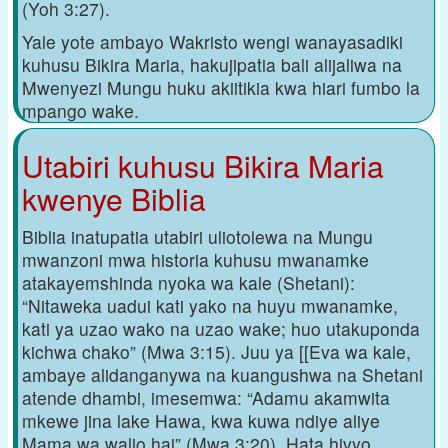
(Yoh 3:27).
Yale yote ambayo Wakristo wengi wanayasadiki
kuhusu Bikira Maria, hakujipatia bali alijaliwa na
Mwenyezi Mungu huku akiitikia kwa hiari fumbo la
mpango wake.
Utabiri kuhusu Bikira Maria
kwenye Biblia
Biblia inatupatia utabiri uliotolewa na Mungu
mwanzoni mwa historia kuhusu mwanamke
atakayemshinda nyoka wa kale (Shetani):
“Nitaweka uadui kati yako na huyu mwanamke,
kati ya uzao wako na uzao wake; huo utakuponda
kichwa chako” (Mwa 3:15). Juu ya [[Eva wa kale,
ambaye alidanganywa na kuangushwa na Shetani
atende dhambi, imesemwa: “Adamu akamwita
mkewe jina lake Hawa, kwa kuwa ndiye aliye
Mama wa walio hai” (Mwa 3:20). Hata hivyo