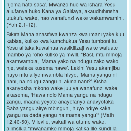
njema hata sasa’. Mwanzo huo wa ishara Yesu
aliufanya huko Kana ya Galilaya, akaudhihirisha
utukufu wake, nao wanafunzi wake wakamwamini.
(Yoh 2:1-12).
Bikira Maria anasifiwa kwanza kwa imani yake kuu
kabisa, kuliko kwa kumchukua Yesu tumboni tu.
Yesu alitaka kuwainua wasikilizaji wake wafuate
mambo ya roho kuliko ya mwili. “Basi, mtu mmoja
akamwambia, ‘Mama yako na ndugu zako wako
nje, wataka kusema nawe’. Lakini Yesu akamjibu
huyo mtu aliyemwambia hivyo, ‘Mama yangu ni
nani, na ndugu zangu ni akina nani?’ Kisha
akanyosha mkono wake juu ya wanafunzi wake
akasema, ‘Hawa ndio Mama yangu na ndugu
zangu, maana yeyote anayefanya anavyotaka
Baba yangu aliye mbinguni, huyo ndiye kaka
yangu na dada yangu na mama yangu’” (Math
12:46-50). Vilevile, wakati wa utume wake,
alimsikia “mwanamke mmoja katika lile kundi la