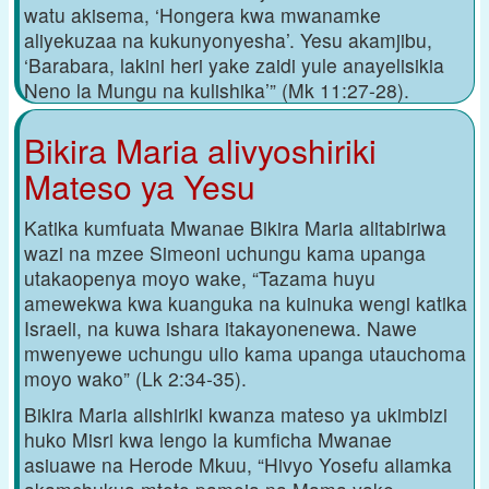
watu akisema, ‘Hongera kwa mwanamke
aliyekuzaa na kukunyonyesha’. Yesu akamjibu,
‘Barabara, lakini heri yake zaidi yule anayelisikia
Neno la Mungu na kulishika’” (Mk 11:27-28).
Bikira Maria alivyoshiriki
Mateso ya Yesu
Katika kumfuata Mwanae Bikira Maria alitabiriwa
wazi na mzee Simeoni uchungu kama upanga
utakaopenya moyo wake, “Tazama huyu
amewekwa kwa kuanguka na kuinuka wengi katika
Israeli, na kuwa ishara itakayonenewa. Nawe
mwenyewe uchungu ulio kama upanga utauchoma
moyo wako” (Lk 2:34-35).
Bikira Maria alishiriki kwanza mateso ya ukimbizi
huko Misri kwa lengo la kumficha Mwanae
asiuawe na Herode Mkuu, “Hivyo Yosefu aliamka