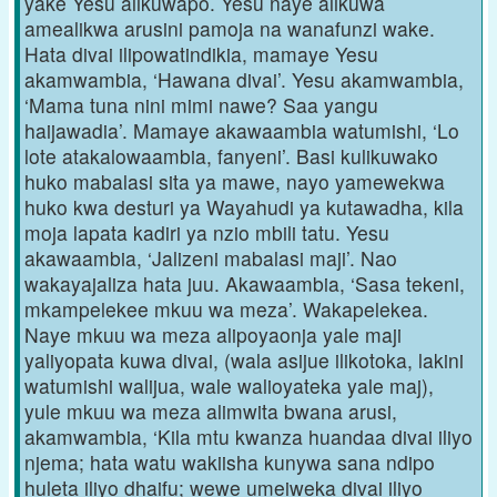
yake Yesu alikuwapo. Yesu naye alikuwa
amealikwa arusini pamoja na wanafunzi wake.
Hata divai ilipowatindikia, mamaye Yesu
akamwambia, ‘Hawana divai’. Yesu akamwambia,
‘Mama tuna nini mimi nawe? Saa yangu
haijawadia’. Mamaye akawaambia watumishi, ‘Lo
lote atakalowaambia, fanyeni’. Basi kulikuwako
huko mabalasi sita ya mawe, nayo yamewekwa
huko kwa desturi ya Wayahudi ya kutawadha, kila
moja lapata kadiri ya nzio mbili tatu. Yesu
akawaambia, ‘Jalizeni mabalasi maji’. Nao
wakayajaliza hata juu. Akawaambia, ‘Sasa tekeni,
mkampelekee mkuu wa meza’. Wakapelekea.
Naye mkuu wa meza alipoyaonja yale maji
yaliyopata kuwa divai, (wala asijue ilikotoka, lakini
watumishi walijua, wale walioyateka yale maj),
yule mkuu wa meza alimwita bwana arusi,
akamwambia, ‘Kila mtu kwanza huandaa divai iliyo
njema; hata watu wakiisha kunywa sana ndipo
huleta iliyo dhaifu; wewe umeiweka divai iliyo