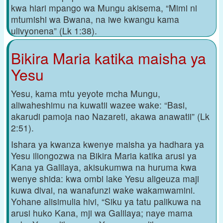
kwa hiari mpango wa Mungu akisema, “Mimi ni
mtumishi wa Bwana, na iwe kwangu kama
ulivyonena” (Lk 1:38).
Bikira Maria katika maisha ya
Yesu
Yesu, kama mtu yeyote mcha Mungu,
aliwaheshimu na kuwatii wazee wake: “Basi,
akarudi pamoja nao Nazareti, akawa anawatii” (Lk
2:51).
Ishara ya kwanza kwenye maisha ya hadhara ya
Yesu iliongozwa na Bikira Maria katika arusi ya
Kana ya Galilaya, akisukumwa na huruma kwa
wenye shida: kwa ombi lake Yesu aligeuza maji
kuwa divai, na wanafunzi wake wakamwamini.
Yohane alisimulia hivi, “Siku ya tatu palikuwa na
arusi huko Kana, mji wa Galilaya; naye mama