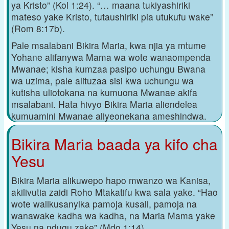
ya Kristo” (Kol 1:24). “… maana tukiyashiriki
mateso yake Kristo, tutaushiriki pia utukufu wake”
(Rom 8:17b).
Pale msalabani Bikira Maria, kwa njia ya mtume
Yohane alifanywa Mama wa wote wanaompenda
Mwanae; kisha kumzaa pasipo uchungu Bwana
wa uzima, pale alituzaa sisi kwa uchungu wa
kutisha uliotokana na kumuona Mwanae akifa
msalabani. Hata hivyo Bikira Maria aliendelea
kumuamini Mwanae aliyeonekana ameshindwa.
Bikira Maria baada ya kifo cha
Yesu
Bikira Maria alikuwepo hapo mwanzo wa Kanisa,
akilivutia zaidi Roho Mtakatifu kwa sala yake. “Hao
wote walikusanyika pamoja kusali, pamoja na
wanawake kadha wa kadha, na Maria Mama yake
Yesu na ndugu zake” (Mdo 1:14).