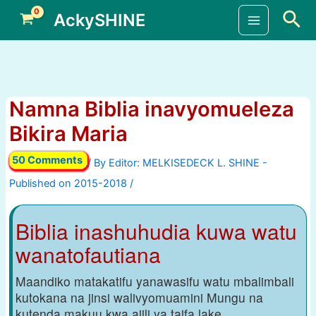
Skip
Sea
AckySHINE
to
Main
content
Menu
Namna Biblia inavyomueleza
Bikira Maria
50 Comments
/ By
/
Biblia inashuhudia kuwa watu
wanatofautiana
Maandiko matakatifu yanawasifu watu mbalimbali
kutokana na jinsi walivyomuamini Mungu na
kutenda makuu kwa ajili ya taifa lake.