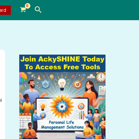
Search
ard
i