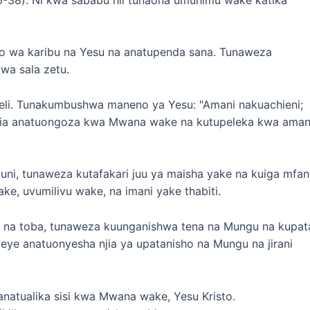
 wa karibu na Yesu na anatupenda sana. Tunaweza
a sala zetu.
kweli. Tunakumbushwa maneno ya Yesu: "Amani nakuachieni;
ria anatuongoza kwa Mwana wake na kutupeleka kwa aman
ni, tunaweza kutafakari juu ya maisha yake na kuiga mfa
e, uvumilivu wake, na imani yake thabiti.
la na toba, tunaweza kuunganishwa tena na Mungu na kupat
ye anatuonyesha njia ya upatanisho na Mungu na jirani
atualika sisi kwa Mwana wake, Yesu Kristo.