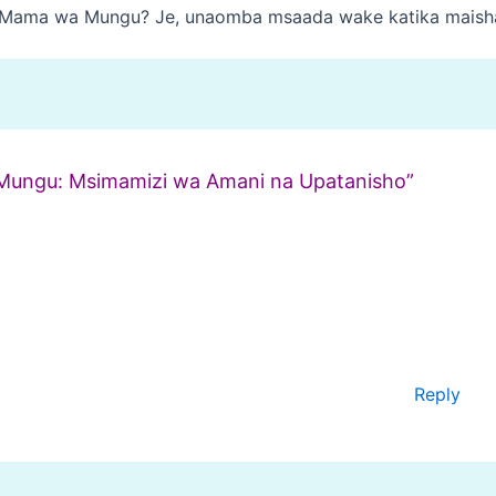
a, Mama wa Mungu? Je, unaomba msaada wake katika maish
 Mungu: Msimamizi wa Amani na Upatanisho”
Reply