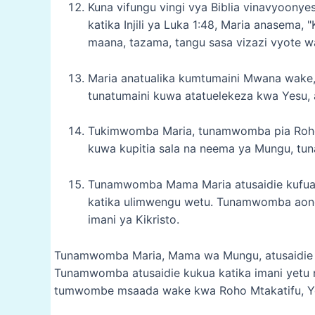
Kuna vifungu vingi vya Biblia vinavyoo
katika Injili ya Luka 1:48, Maria anasem
maana, tazama, tangu sasa vizazi vyote wa
Maria anatualika kumtumaini Mwana wake
tunatumaini kuwa atatuelekeza kwa Yesu, a
Tukimwomba Maria, tunamwomba pia Roho Mt
kuwa kupitia sala na neema ya Mungu, tu
Tunamwomba Mama Maria atusaidie kufuat
katika ulimwengu wetu. Tunamwomba aong
imani ya Kikristo.
Tunamwomba Maria, Mama wa Mungu, atusaidie k
Tunamwomba atusaidie kukua katika imani yetu n
tumwombe msaada wake kwa Roho Mtakatifu, Ye