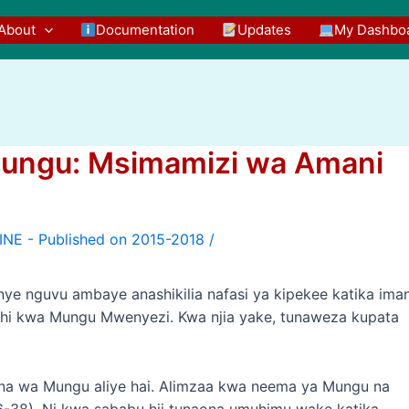
About
Documentation
Updates
My Dashbo
Mungu: Msimamizi wa Amani
/
ye nguvu ambaye anashikilia nafasi ya kipekee katika iman
nishi kwa Mungu Mwenyezi. Kwa njia yake, tunaweza kupata
ana wa Mungu aliye hai. Alimzaa kwa neema ya Mungu na
6-38). Ni kwa sababu hii tunaona umuhimu wake katika