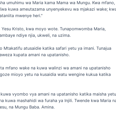
nyesha umuhimu wa Maria kama Mama wa Mungu. Kwa mfano,
a, "Kwa kuwa ameutazama unyenyekevu wa mjakazi wake; kw
taniita mwenye heri."
, Yesu Kristo, kwa moyo wote. Tunapomwomba Maria,
mbaye ndiye njia, ukweli, na uzima.
akatifu atusaidie katika safari yetu ya imani. Tunajua
naweza kupata amani na upatanisho.
a mfano wake na kuwa walinzi wa amani na upatanisho
oze mioyo yetu na kusaidia watu wengine kukua katika
uwa vyombo vya amani na upatanisho katika maisha yetu
a kuwa mashahidi wa furaha ya Injili. Twende kwa Maria n
su, na Mungu Baba. Amina.