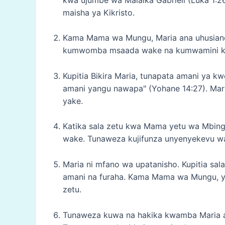
maisha ya Kikristo.
Kama Mama wa Mungu, Maria ana uhusiano
kumwomba msaada wake na kumwamini kw
Kupitia Bikira Maria, tunapata amani ya 
amani yangu nawapa" (Yohane 14:27). Ma
yake.
Katika sala zetu kwa Mama yetu wa Mbingu
wake. Tunaweza kujifunza unyenyekevu wak
Maria ni mfano wa upatanisho. Kupitia sa
amani na furaha. Kama Mama wa Mungu, ye
zetu.
Tunaweza kuwa na hakika kwamba Maria an