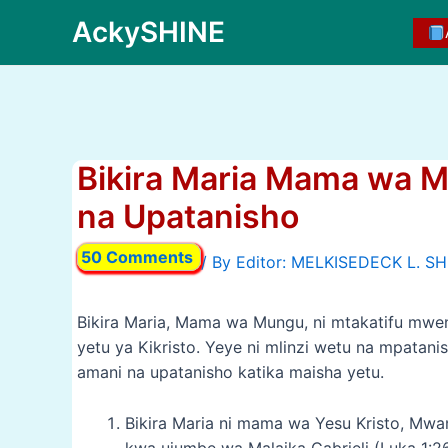
Skip
AckySHINE
to
content
Bikira Maria Mama wa 
na Upatanisho
50 Comments
/ By
Bikira Maria, Mama wa Mungu, ni mtakatifu mwen
yetu ya Kikristo. Yeye ni mlinzi wetu na mpata
amani na upatanisho katika maisha yetu.
Bikira Maria ni mama wa Yesu Kristo, Mw
kwa ujumbe wa Malaika Gabrieli (Luka 1:2