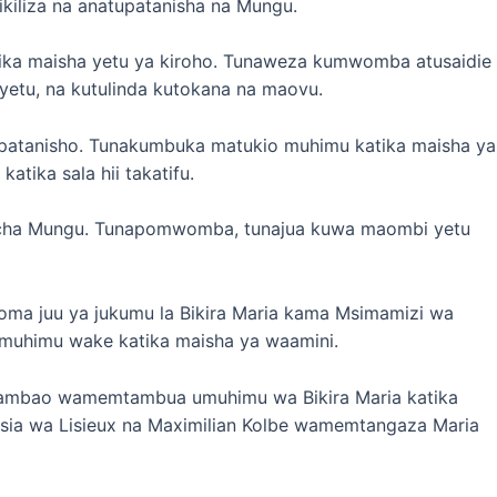
iliza na anatupatanisha na Mungu.
tika maisha yetu ya kiroho. Tunaweza kumwomba atusaidie
yetu, na kutulinda kutokana na maovu.
 upatanisho. Tunakumbuka matukio muhimu katika maisha ya
atika sala hii takatifu.
i cha Mungu. Tunapomwomba, tunajua kuwa maombi yetu
soma juu ya jukumu la Bikira Maria kama Msimamizi wa
umuhimu wake katika maisha ya waamini.
i ambao wamemtambua umuhimu wa Bikira Maria katika
esia wa Lisieux na Maximilian Kolbe wamemtangaza Maria