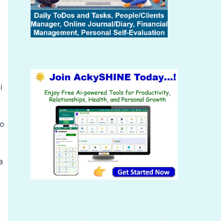
i
no
a