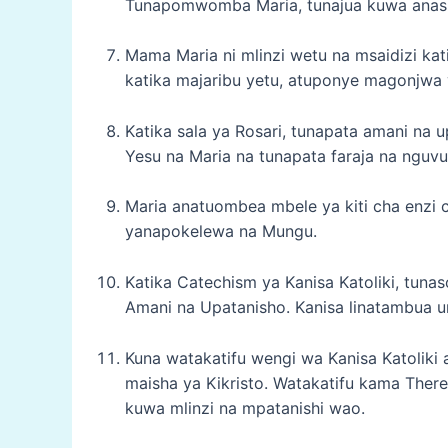
Tunapomwomba Maria, tunajua kuwa anasik
Mama Maria ni mlinzi wetu na msaidizi ka
katika majaribu yetu, atuponye magonjwa 
Katika sala ya Rosari, tunapata amani na
Yesu na Maria na tunapata faraja na nguvu k
Maria anatuombea mbele ya kiti cha enz
yanapokelewa na Mungu.
Katika Catechism ya Kanisa Katoliki, tuna
Amani na Upatanisho. Kanisa linatambua 
Kuna watakatifu wengi wa Kanisa Katolik
maisha ya Kikristo. Watakatifu kama Ther
kuwa mlinzi na mpatanishi wao.