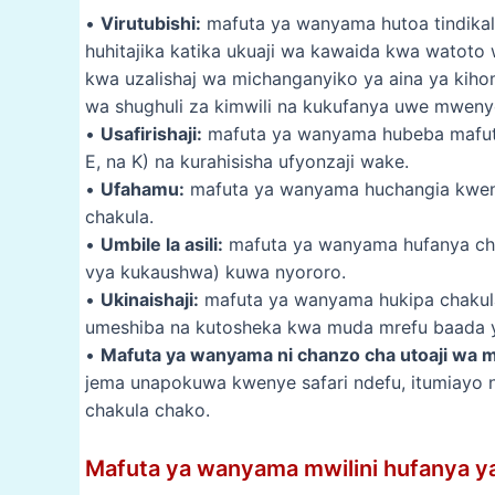
•
Virutubishi:
mafuta ya wanyama hutoa tindika
huhitajika katika ukuaji wa kawaida kwa watot
kwa uzalishaj wa michanganyiko ya aina ya kih
wa shughuli za kimwili na kukufanya uwe mweny
•
Usafirishaji:
mafuta ya wanyama hubeba mafuta 
E, na K) na kurahisisha ufyonzaji wake.
•
Ufahamu:
mafuta ya wanyama huchangia kweny
chakula.
•
Umbile la asili:
mafuta ya wanyama hufanya cha
vya kukaushwa) kuwa nyororo.
•
Ukinaishaji:
mafuta ya wanyama hukipa chakula 
umeshiba na kutosheka kwa muda mrefu baada y
•
Mafuta ya wanyama ni chanzo cha utoaji wa m
jema unapokuwa kwenye safari ndefu, itumiayo 
chakula chako.
Mafuta ya wanyama mwilini hufanya y