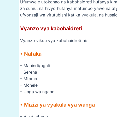
Ufumwele utokanao na kabohaidreti hufanya kinye
za sumu, na hivyo hufanya matumbo yawe na af
ufyonzaji wa virutubishi katika vyakula, na husa
Vyanzo vya kabohaidreti
Vyanzo vikuu vya kabohaidreti ni:
• Nafaka
– Mahindi/ugali
– Serena
– Mtama
– Mchele
– Unga wa ngano
• Mizizi ya vyakula vya wanga
– Viazi vitamu