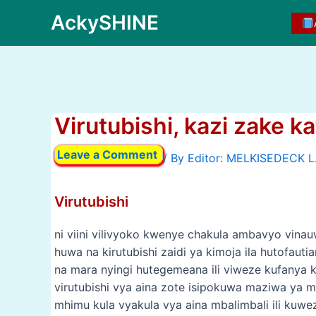
Skip
AckySHINE
to
content
Virutubishi, kazi zake k
Leave a Comment
/ By
Virutubishi
ni viini vilivyoko kwenye chakula ambavyo vinau
huwa na kirutubishi zaidi ya kimoja ila hutofautia
na mara nyingi hutegemeana ili viweze kufanya 
virutubishi vya aina zote isipokuwa maziwa ya 
mhimu kula vyakula vya aina mbalimbali ili kuwe