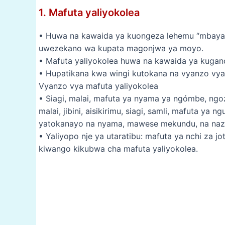
1. Mafuta yaliyokolea
• Huwa na kawaida ya kuongeza lehemu “mbay
uwezekano wa kupata magonjwa ya moyo.
• Mafuta yaliyokolea huwa na kawaida ya kugand
• Hupatikana kwa wingi kutokana na vyanzo vy
Vyanzo vya mafuta yaliyokolea
• Siagi, malai, mafuta ya nyama ya ngómbe, ngo
malai, jibini, aisikirimu, siagi, samli, mafuta ya 
yatokanayo na nyama, mawese mekundu, na nazi
• Yaliyopo nje ya utaratibu: mafuta ya nchi za 
kiwango kikubwa cha mafuta yaliyokolea.