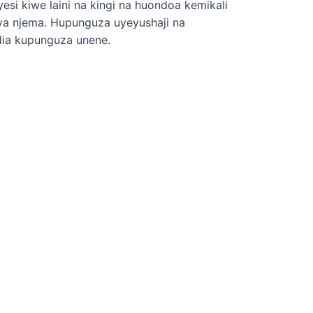
si kiwe laini na kingi na huondoa kemikali
ya njema. Hupunguza uyeyushaji na
idia kupunguza unene.