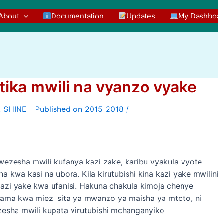
About
Documentation
Updates
My Dashbo
atika mwili na vyanzo vyake
/
wezesha mwili kufanya kazi zake, karibu vyakula vyote
na kwa kasi na ubora. Kila kirutubishi kina kazi yake mwilin
kazi yake kwa ufanisi. Hakuna chakula kimoja chenye
mama kwa miezi sita ya mwanzo ya maisha ya mtoto, ni
zesha mwili kupata virutubishi mchanganyiko