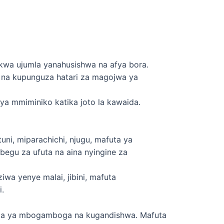
kwa ujumla yanahusishwa na afya bora.
 na kupunguza hatari za magojwa ya
a mmiminiko katika joto la kawaida.
ni, miparachichi, njugu, mafuta ya
egu za ufuta na aina nyingine za
iwa yenye malai, jibini, mafuta
.
ta ya mbogamboga na kugandishwa. Mafuta