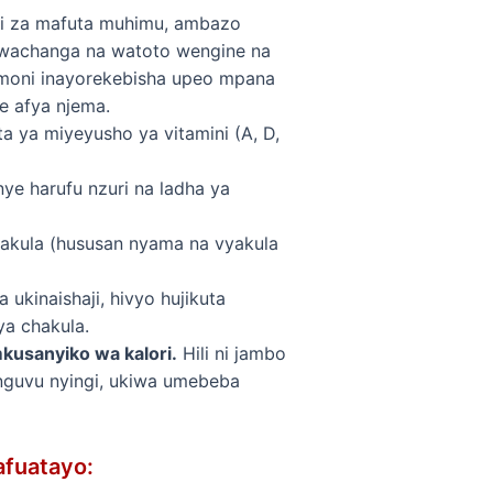
li za mafuta muhimu, ambazo
o wachanga na watoto wengine na
omoni inayorekebisha upeo mpana
e afya njema.
ya miyeyusho ya vitamini (A, D,
e harufu nzuri na ladha ya
kula (hususan nyama na vyakula
ukinaishaji, hivyo hujikuta
a chakula.
kusanyiko wa kalori.
Hili ni jambo
nguvu nyingi, ukiwa umebeba
afuatayo: