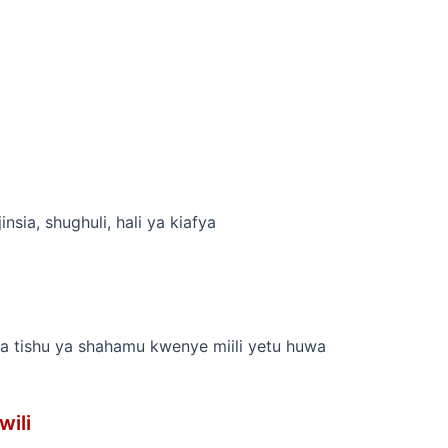
insia, shughuli, hali ya kiafya
 tishu ya shahamu kwenye miili yetu huwa
ili