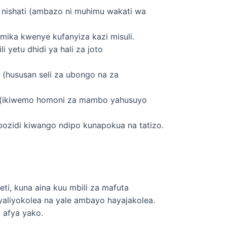
 nishati (ambazo ni muhimu wakati wa
mika kwenye kufanyiza kazi misuli.
 yetu dhidi ya hali za joto
 (hususan seli za ubongo na za
i (ikiwemo homoni za mambo yahusuyo
napozidi kiwango ndipo kunapokua na tatizo.
ti, kuna aina kuu mbili za mafuta
aliyokolea na yale ambayo hayajakolea.
a afya yako.