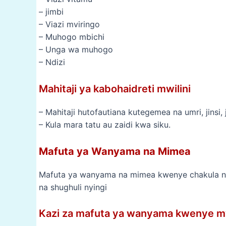
– jimbi
– Viazi mviringo
– Muhogo mbichi
– Unga wa muhogo
– Ndizi
Mahitaji ya kabohaidreti mwilini
– Mahitaji hutofautiana kutegemea na umri, jinsi, j
– Kula mara tatu au zaidi kwa siku.
Mafuta ya Wanyama na Mimea
Mafuta ya wanyama na mimea kwenye chakula na
na shughuli nyingi
Kazi za mafuta ya wanyama kwenye mw