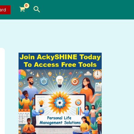
Search
ard
i