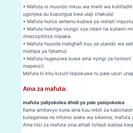
• Mafuta ni muundo mkuu wa mwili wa kuhifadhi
ugonjwa au kupungua kwa ulaji chakula)
• Mafuta hutoa sehemu kubwa ya nishati inayotu
• Mafuta hukinga viungo vya ndani na kuhami miili
zinazopitiliza mipaka.
• Mafuta huunda malighafi kuu ya utando wa seli
mishipa ya fahamu)
• Mafuta hugeuzwa kuwa aina nyingi za homon
mapenzi)
Mafuta ki kitu kizuri! Isipokuwa tu pale uzuri u
Aina za mafuta:
mafuta yaliyokolea dhidi ya yale yasiyokolea
Kama ambavyo kuna aina kuu mbili za kabohaidre
kutegemea na mfumo wake wa kikemia; mafuta y
Aina hizi za mafuta zina athali tofauti kabisa kw