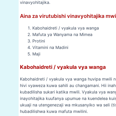
vinavyohitajika.
Aina za virutubishi vinavyohitajika mwil
Kabohaidreti / vyakula vya wanga
Mafuta ya Wanyama na Mimea
Protini
Vitamini na Madini
Maji
Kabohaidreti / vyakula vya wanga
Kabohaidreti / vyakula vya wanga huvipa mwili n
hivi vyaweza kuwa sahili au changamani. Hii in
kubadilisha sukari katika mwili. Vyakula vya wan
inayohitajika kuufanya upumue na kuendelea kui
ukuaji na utengenezaji wa mkusanyiko wa seli (t
hubadilishwa kuwa mafuta mwilini.