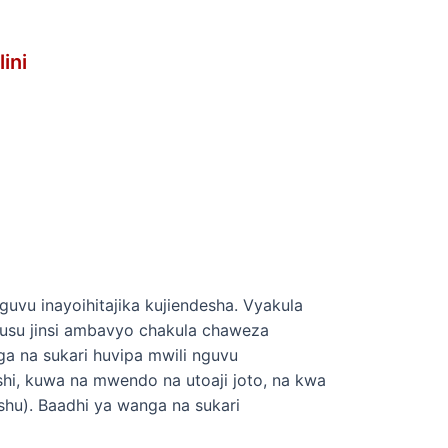
ini
guvu inayoihitajika kujiendesha. Vyakula
ahusu jinsi ambavyo chakula chaweza
ga na sukari huvipa mwili nguvu
shi, kuwa na mwendo na utoaji joto, na kwa
ishu). Baadhi ya wanga na sukari