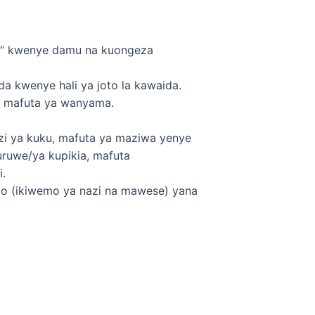
a” kwenye damu na kuongeza
a kwenye hali ya joto la kawaida.
a mafuta ya wanyama.
zi ya kuku, mafuta ya maziwa yenye
nguruwe/ya kupikia, mafuta
.
joto (ikiwemo ya nazi na mawese) yana