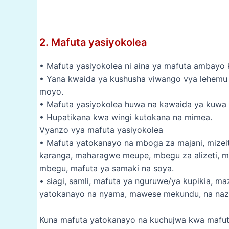
2. Mafuta yasiyokolea
• Mafuta yasiyokolea ni aina ya mafuta ambayo 
• Yana kwaida ya kushusha viwango vya lehemu
moyo.
• Mafuta yasiyokolea huwa na kawaida ya kuwa y
• Hupatikana kwa wingi kutokana na mimea.
Vyanzo vya mafuta yasiyokolea
• Mafuta yatokanayo na mboga za majani, mizeitu
karanga, maharagwe meupe, mbegu za alizeti, mb
mbegu, mafuta ya samaki na soya.
• siagi, samli, mafuta ya nguruwe/ya kupikia, maz
yatokanayo na nyama, mawese mekundu, na nazi
Kuna mafuta yatokanayo na kuchujwa kwa mafu