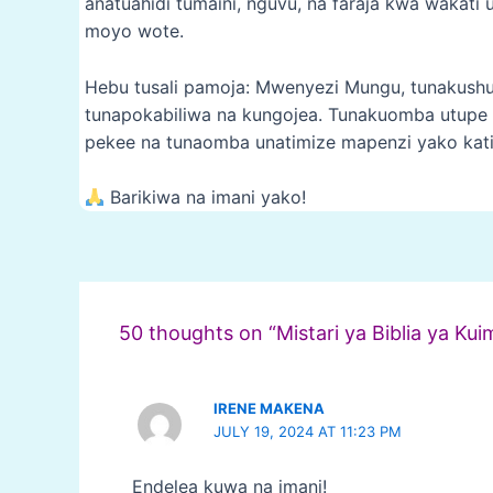
anatuahidi tumaini, nguvu, na faraja kwa wakat
moyo wote.
Hebu tusali pamoja: Mwenyezi Mungu, tunakushu
tunapokabiliwa na kungojea. Tunakuomba utupe i
pekee na tunaomba unatimize mapenzi yako kati
Barikiwa na imani yako!
Post
navigation
50 thoughts on “Mistari ya Biblia ya Ku
IRENE MAKENA
JULY 19, 2024 AT 11:23 PM
Endelea kuwa na imani!