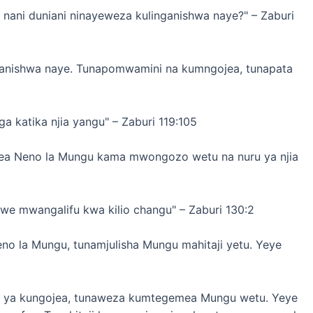
i nani duniani ninayeweza kulinganishwa naye?" – Zaburi
anishwa naye. Tunapomwamini na kumngojea, tunapata
 katika njia yangu" – Zaburi 119:105
ea Neno la Mungu kama mwongozo wetu na nuru ya njia
 uwe mwangalifu kwa kilio changu" – Zaburi 130:2
o la Mungu, tunamjulisha Mungu mahitaji yetu. Yeye
tu ya kungojea, tunaweza kumtegemea Mungu wetu. Yeye