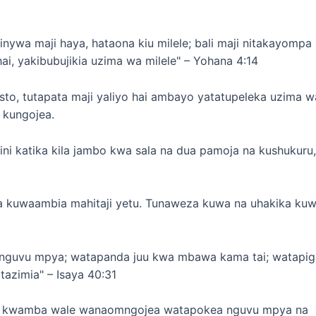
inywa maji haya, hataona kiu milele; bali maji nitakayompa
i, yakibubujikia uzima wa milele" – Yohana 4:14
to, tutapata maji yaliyo hai ambayo yatatupeleka uzima w
 kungojea.
ini katika kila jambo kwa sala na dua pamoja na kushukuru
na kuwaambia mahitaji yetu. Tunaweza kuwa na uhakika ku
nguvu mpya; watapanda juu kwa mbawa kama tai; watapig
azimia" – Isaya 40:31
ema kwamba wale wanaomngojea watapokea nguvu mpya na