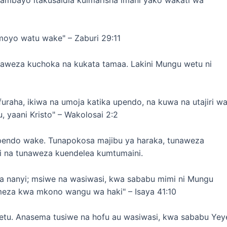
oyo watu wake" – Zaburi 29:11
aweza kuchoka na kukata tamaa. Lakini Mungu wetu ni
uraha, ikiwa na umoja katika upendo, na kuwa na utajiri w
, yaani Kristo" – Wakolosai 2:2
upendo wake. Tunapokosa majibu ya haraka, tunaweza
na tunaweza kuendelea kumtumaini.
a nanyi; msiwe na wasiwasi, kwa sababu mimi ni Mungu
emeza kwa mkono wangu wa haki" – Isaya 41:10
etu. Anasema tusiwe na hofu au wasiwasi, kwa sababu Yey