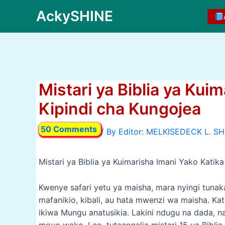
Skip
AckySHINE
to
content
Mistari ya Biblia ya Kui
Kipindi cha Kungojea
50 Comments
/ By
Mistari ya Biblia ya Kuimarisha Imani Yako Katik
Kwenye safari yetu ya maisha, mara nyingi tunak
mafanikio, kibali, au hata mwenzi wa maisha. Kat
ikiwa Mungu anatusikia. Lakini ndugu na dada, 
moyo wako. Leo, tutaangalia mistari 15 ya Bibli