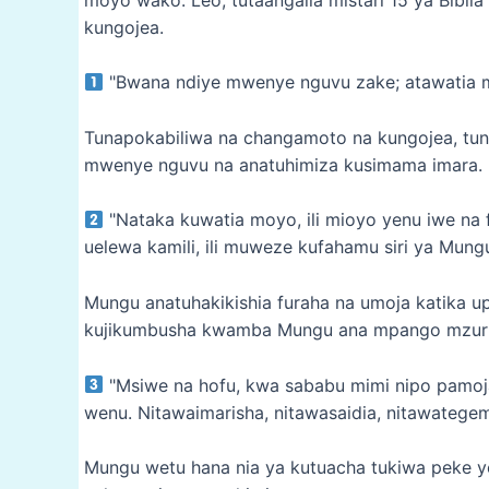
kungojea.
"Bwana ndiye mwenye nguvu zake; atawatia m
Tunapokabiliwa na changamoto na kungojea, tun
mwenye nguvu na anatuhimiza kusimama imara.
"Nataka kuwatia moyo, ili mioyo yenu iwe na f
uelewa kamili, ili muweze kufahamu siri ya Mungu
Mungu anatuhakikishia furaha na umoja katika 
kujikumbusha kwamba Mungu ana mpango mzuri 
"Msiwe na hofu, kwa sababu mimi nipo pamoj
wenu. Nitawaimarisha, nitawasaidia, nitawateg
Mungu wetu hana nia ya kutuacha tukiwa peke y