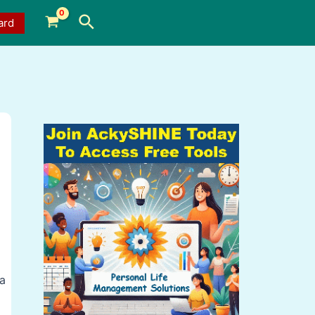
Search
ard
za