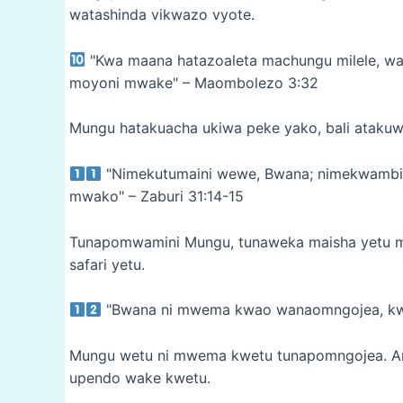
watashinda vikwazo vyote.
"Kwa maana hatazoaleta machungu milele, wala
moyoni mwake" – Maombolezo 3:32
Mungu hatakuacha ukiwa peke yako, bali ataku
"Nimekutumaini wewe, Bwana; nimekwambia
mwako" – Zaburi 31:14-15
Tunapomwamini Mungu, tunaweka maisha yetu m
safari yetu.
"Bwana ni mwema kwao wanaomngojea, kwa 
Mungu wetu ni mwema kwetu tunapomngojea. An
upendo wake kwetu.