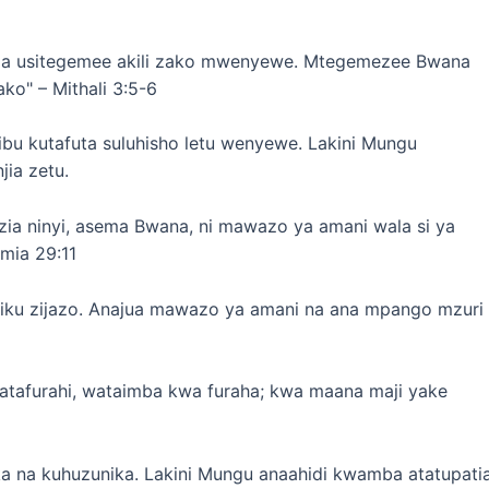
a usitegemee akili zako mwenyewe. Mtegemezee Bwana
ako" – Mithali 3:5-6
ibu kutafuta suluhisho letu wenyewe. Lakini Mungu
ia zetu.
 ninyi, asema Bwana, ni mawazo ya amani wala si ya
emia 29:11
 siku zijazo. Anajua mawazo ya amani na ana mpango mzuri
watafurahi, wataimba kwa furaha; kwa maana maji yake
ka na kuhuzunika. Lakini Mungu anaahidi kwamba atatupati