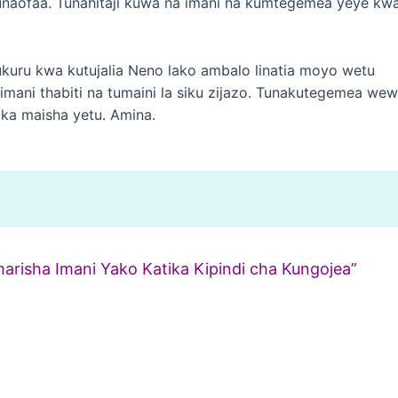
i unaofaa. Tunahitaji kuwa na imani na kumtegemea yeye kw
kuru kwa kutujalia Neno lako ambalo linatia moyo wetu
mani thabiti na tumaini la siku zijazo. Tunakutegemea we
ka maisha yetu. Amina.
imarisha Imani Yako Katika Kipindi cha Kungojea”