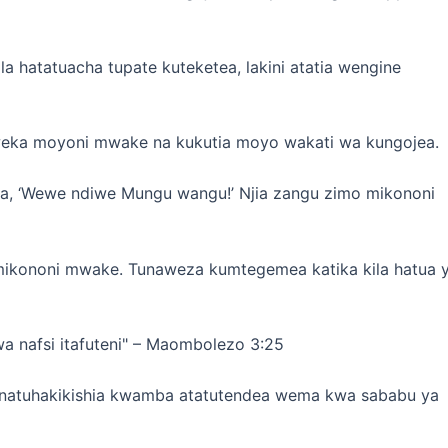
 hatatuacha tupate kuteketea, lakini atatia wengine
weka moyoni mwake na kukutia moyo wakati wa kungojea.
, ‘Wewe ndiwe Mungu wangu!’ Njia zangu zimo mikononi
ikononi mwake. Tunaweza kumtegemea katika kila hatua 
nafsi itafuteni" – Maombolezo 3:25
atuhakikishia kwamba atatutendea wema kwa sababu ya