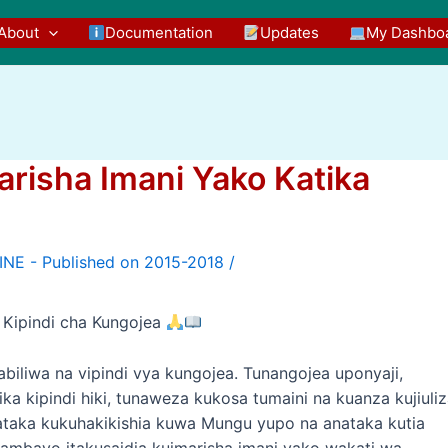
About
Documentation
Updates
My Dashbo
marisha Imani Yako Katika
/
a Kipindi cha Kungojea
abiliwa na vipindi vya kungojea. Tunangojea uponyaji,
ika kipindi hiki, tunaweza kukosa tumaini na kuanza kujiuli
nataka kukuhakikishia kuwa Mungu yupo na anataka kutia
a ambayo itakusaidia kuimarisha imani yako wakati wa