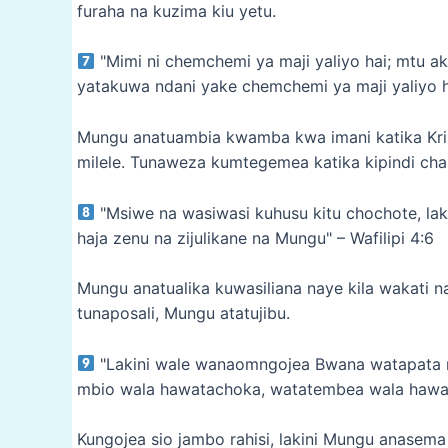
furaha na kuzima kiu yetu.
"Mimi ni chemchemi ya maji yaliyo hai; mtu ak
yatakuwa ndani yake chemchemi ya maji yaliyo ha
Mungu anatuambia kwamba kwa imani katika Kris
milele. Tunaweza kumtegemea katika kipindi cha
"Msiwe na wasiwasi kuhusu kitu chochote, lak
haja zenu na zijulikane na Mungu" – Wafilipi 4:6
Mungu anatualika kuwasiliana naye kila wakati 
tunaposali, Mungu atatujibu.
"Lakini wale wanaomngojea Bwana watapata 
mbio wala hawatachoka, watatembea wala hawat
Kungojea sio jambo rahisi, lakini Mungu anas