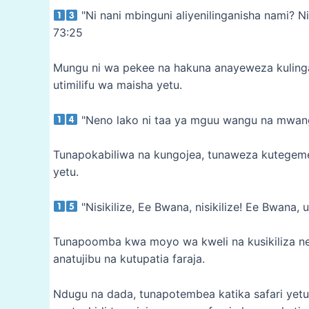
"Ni nani mbinguni aliyenilinganisha nami? N
73:25
Mungu ni wa pekee na hakuna anayeweza kuling
utimilifu wa maisha yetu.
"Neno lako ni taa ya mguu wangu na mwanga
Tunapokabiliwa na kungojea, tunaweza kutegem
yetu.
"Nisikilize, Ee Bwana, nisikilize! Ee Bwana,
Tunapoomba kwa moyo wa kweli na kusikiliza nen
anatujibu na kutupatia faraja.
Ndugu na dada, tunapotembea katika safari ye