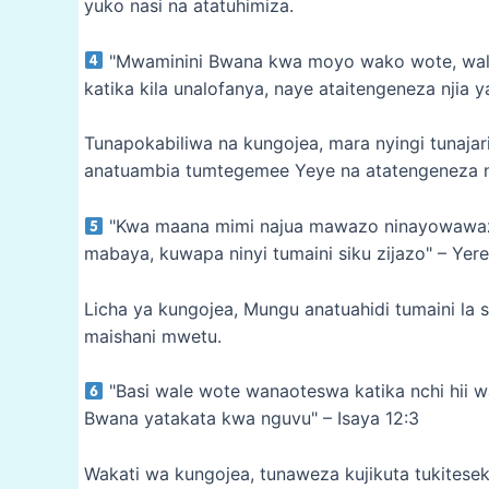
yuko nasi na atatuhimiza.
"Mwaminini Bwana kwa moyo wako wote, wal
katika kila unalofanya, naye ataitengeneza njia y
Tunapokabiliwa na kungojea, mara nyingi tunajar
anatuambia tumtegemee Yeye na atatengeneza nj
"Kwa maana mimi najua mawazo ninayowawazia
mabaya, kuwapa ninyi tumaini siku zijazo" – Yer
Licha ya kungojea, Mungu anatuahidi tumaini la
maishani mwetu.
"Basi wale wote wanaoteswa katika nchi hii 
Bwana yatakata kwa nguvu" – Isaya 12:3
Wakati wa kungojea, tunaweza kujikuta tukitese