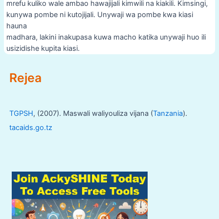
mrefu kuliko wale ambao hawajijali kimwili na kiakili. Kimsingi,
kunywa pombe ni kutojijali. Unywaji wa pombe kwa kiasi
hauna
madhara, lakini inakupasa kuwa macho katika unywaji huo ili
usizidishe kupita kiasi.
Post
Rejea
navigation
TGPSH
, (2007). Maswali waliyouliza vijana (
Tanzania
).
tacaids.go.tz