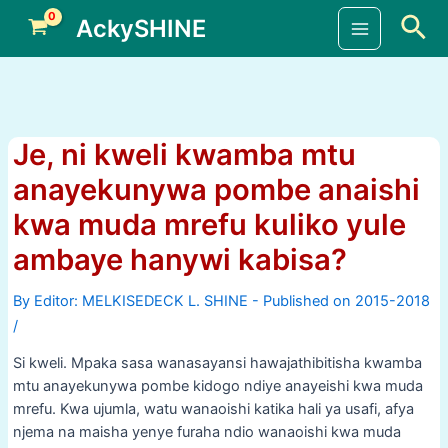
Skip
Sea
AckySHINE
to
Main
content
Menu
Je, ni kweli kwamba mtu
anayekunywa pombe anaishi
kwa muda mrefu kuliko yule
ambaye hanywi kabisa?
By
/
Si kweli. Mpaka sasa wanasayansi hawajathibitisha kwamba
mtu anayekunywa pombe kidogo ndiye anayeishi kwa muda
mrefu. Kwa ujumla, watu wanaoishi katika hali ya usafi, afya
njema na maisha yenye furaha ndio wanaoishi kwa muda