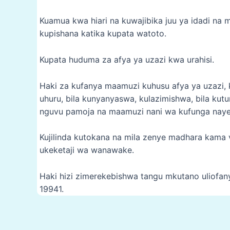
Kuamua kwa hiari na kuwajibika juu ya idadi na
kupishana katika kupata watoto.
Kupata huduma za afya ya uzazi kwa urahisi.
Haki za kufanya maamuzi kuhusu afya ya uzazi,
uhuru, bila kunyanyaswa, kulazimishwa, bila kut
nguvu pamoja na maamuzi nani wa kufunga naye
Kujilinda kutokana na mila zenye madhara kama v
ukeketaji wa wanawake.
Haki hizi zimerekebishwa tangu mkutano uliofa
19941.
Post