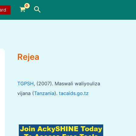
Search
ard
Rejea
TGPSH
, (2007). Maswali waliyouliza
vijana (
Tanzania
).
tacaids.go.tz