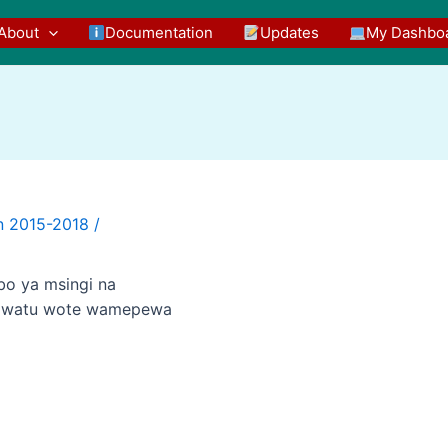
About
Documentation
Updates
My Dashbo
/
bo ya msingi na
po watu wote wamepewa