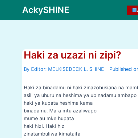
Skip
AckySHINE
to
content
Haki za uzazi ni zipi?
By
Haki za binadamu ni haki zinazohusiana na mam
asili ya uhuru na heshima ya ubinadamu amba
haki ya kupata heshima kama
binadamu. Mara mtu azaliwapo
mume au mke hupata
haki hizi. Haki hizi
zinatambuliwa kimataifa