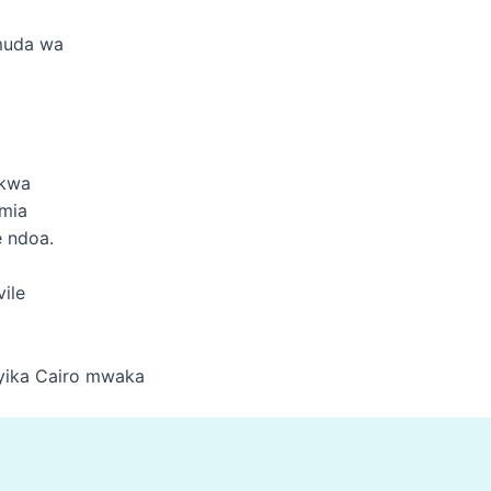
 muda wa
 kwa
umia
 ndoa.
ile
nyika Cairo mwaka