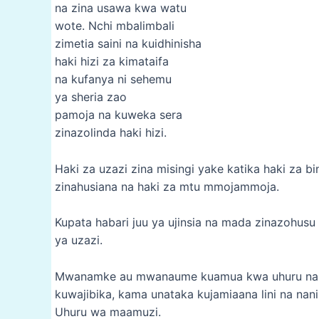
na zina usawa kwa watu
wote. Nchi mbalimbali
zimetia saini na kuidhinisha
haki hizi za kimataifa
na kufanya ni sehemu
ya sheria zao
pamoja na kuweka sera
zinazolinda haki hizi.
Haki za uzazi zina misingi yake katika haki za b
zinahusiana na haki za mtu mmojammoja.
Kupata habari juu ya ujinsia na mada zinazohusu
ya uzazi.
Mwanamke au mwanaume kuamua kwa uhuru na
kuwajibika, kama unataka kujamiaana lini na nani
Uhuru wa maamuzi.