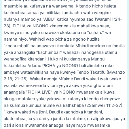
maumbile au kufanya na wanayama. Kitendo hicho huleta
kuchochea tamaa ya miili kiasi ambacho watu wengine
hufanya mambo ya “AIBU” katika nyumba zao (Warumi 1:24-
28). PICHA za NGONO zimeenea kila mahali kwa sasa,
kwenye simu yako unaweza ukakutana na “uchafu” wa
namna hiyo. Wahindi wao picha za ngono huziita
“kachumbali” na unaweza ukamkuta Mhindi amekaa na familia
yake anaangalia “kachumbali” wanadai inanogesha utamu
wanapofika kitandani. Huko ni kujidanganya Mungu
hakumletea Adamu PICHA ya NGONO bali alimletea mke
ambaye watashirikiana naye kwenye Tendo Takatifu (Mwanzo
2:18, 21-25). Wakati mmoja Mfalme Daudi wakati watu wake
wa vita wamekwenda vitani yeye akawa yuko ghorofani
anaangalia “PICHA LIVE” ya NGONO mwanamke alikuwa
akioga matokeo yake yakawa ni kufanya kitendo chenyewe
na kuamua kumuua mume wa Bathsheba (2Samweli 11:2-27).
“Ikawa wakati wa jioni, Daudi akaondoka kitandani,
akatembea juu ya dari ya jumba la mfalme; na alipokuwa juu ya
dari aliona mwanamke anaoga; naye huyo mwanamke