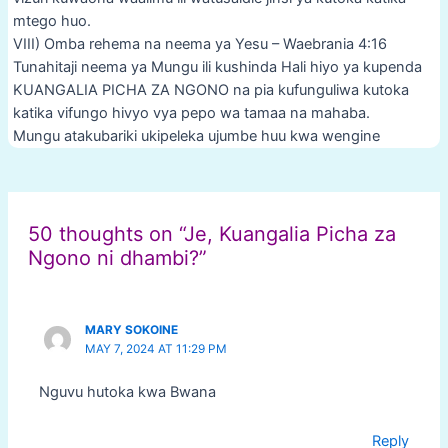
mtego huo.
VIII) Omba rehema na neema ya Yesu – Waebrania 4:16
Tunahitaji neema ya Mungu ili kushinda Hali hiyo ya kupenda
KUANGALIA PICHA ZA NGONO na pia kufunguliwa kutoka
katika vifungo hivyo vya pepo wa tamaa na mahaba.
Mungu atakubariki ukipeleka ujumbe huu kwa wengine
Post
navigation
50 thoughts on “Je, Kuangalia Picha za
Ngono ni dhambi?”
MARY SOKOINE
MAY 7, 2024 AT 11:29 PM
Nguvu hutoka kwa Bwana
Reply