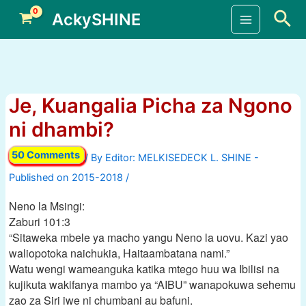
Skip
Sea
AckySHINE
to
Main
content
Menu
Je, Kuangalia Picha za Ngono
ni dhambi?
50 Comments
/ By
/
Neno la Msingi:
Zaburi 101:3
“Sitaweka mbele ya macho yangu Neno la uovu. Kazi yao
waliopotoka naichukia, Haitaambatana nami.”
Watu wengi wameanguka katika mtego huu wa Ibilisi na
kujikuta wakifanya mambo ya “AIBU” wanapokuwa sehemu
zao za Siri iwe ni chumbani au bafuni.