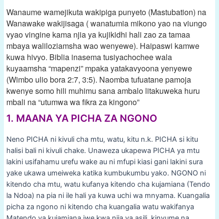
Wanaume wamejikuta wakipiga punyeto (Mastubation) na
Wanawake wakijisaga ( wanatumia mikono yao na viungo
vyao vingine kama njia ya kujikidhi hali zao za tamaa
mbaya waliloziamsha wao wenyewe). Haipaswi kamwe
kuwa hivyo. Biblia inasema tusiyachochee wala
kuyaamsha “mapenzi” mpaka yatakavyoona yenyewe
(Wimbo ulio bora 2:7, 3:5). Naomba tufuatane pamoja
kwenye somo hili muhimu sana ambalo litakuweka huru
mbali na “utumwa wa fikra za kingono”
1. MAANA YA PICHA ZA NGONO
Neno PICHA ni kivuli cha mtu, watu, kitu n.k. PICHA si kitu
halisi bali ni kivuli chake. Unaweza ukapewa PICHA ya mtu
lakini usifahamu urefu wake au ni mfupi kiasi gani lakini sura
yake ukawa umeiweka katika kumbukumbu yako. NGONO ni
kitendo cha mtu, watu kufanya kitendo cha kujamiana (Tendo
la Ndoa) na pia ni ile hali ya kuwa uchi wa mnyama. Kuangalia
picha za ngono ni kitendo cha kuangalia watu wakifanya
Matendo ya kujamiana iwe kwa njia ya asili, kinyume na