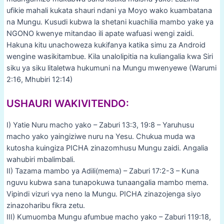
ufikie mahali kukata shauri ndani ya Moyo wako kuambatana
na Mungu. Kusudi kubwa la shetani kuachilia mambo yake ya
NGONO kwenye mitandao ili apate wafuasi wengi zaidi.
Hakuna kitu unachoweza kukifanya katika simu za Android
wengine wasikitambue. Kila unalolipitia na kuliangalia kwa Siri
siku ya siku litaletwa hukumuni na Mungu mwenyewe (Warumi
2:16, Mhubiri 12:14)
USHAURI WAKIVITENDO:
I) Yatie Nuru macho yako – Zaburi 13:3, 19:8 – Yaruhusu
macho yako yaingiziwe nuru na Yesu. Chukua muda wa
kutosha kuingiza PICHA zinazomhusu Mungu zaidi. Angalia
wahubiri mbalimbali.
II) Tazama mambo ya Adili(mema) – Zaburi 17:2-3 – Kuna
nguvu kubwa sana tunapokuwa tunaangalia mambo mema.
Vipindi vizuri vya neno la Mungu. PICHA zinazojenga siyo
zinazoharibu fikra zetu.
III) Kumuomba Mungu afumbue macho yako – Zaburi 119:18,