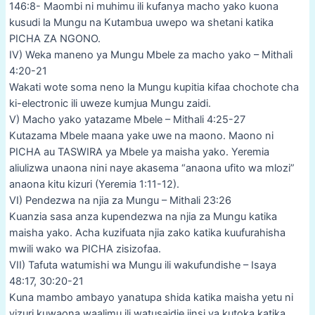
146:8- Maombi ni muhimu ili kufanya macho yako kuona
kusudi la Mungu na Kutambua uwepo wa shetani katika
PICHA ZA NGONO.
IV) Weka maneno ya Mungu Mbele za macho yako – Mithali
4:20-21
Wakati wote soma neno la Mungu kupitia kifaa chochote cha
ki-electronic ili uweze kumjua Mungu zaidi.
V) Macho yako yatazame Mbele – Mithali 4:25-27
Kutazama Mbele maana yake uwe na maono. Maono ni
PICHA au TASWIRA ya Mbele ya maisha yako. Yeremia
aliulizwa unaona nini naye akasema “anaona ufito wa mlozi”
anaona kitu kizuri (Yeremia 1:11-12).
VI) Pendezwa na njia za Mungu – Mithali 23:26
Kuanzia sasa anza kupendezwa na njia za Mungu katika
maisha yako. Acha kuzifuata njia zako katika kuufurahisha
mwili wako wa PICHA zisizofaa.
VII) Tafuta watumishi wa Mungu ili wakufundishe – Isaya
48:17, 30:20-21
Kuna mambo ambayo yanatupa shida katika maisha yetu ni
vizuri kuwaona waalimu ili watusaidie jinsi ya kutoka katika