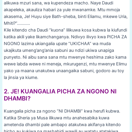
alikuwa mzuri sana, wa kupendeza macho. Naye Daudi
akapeleka, akauliza habari za yule mwanamke. Mtu mmoja
akasema, Je! Huyu siye Bath-sheba, binti Eliamu, mkewe Uria,
Mhiti?”………..
Kile kitendo cha Daudi “kuona” lilikuwa kosa kubwa la kiufundi
katika akili yake likamchanganya. Ndivyo ilivyo kwa PICHA ZA
NGONO lazima ukiangalia upate “UKICHAA” wa muda
ukajikuta umeng’ang’ania sabuni au ndizi ukiwa unapiga
punyeto. Ni aibu sana sana mtu mwenye heshima zako kama
wewe labda wewe ni meneja, mkurugenzi, mtu mwenye Elimu
yako ya maana unakutwa unaangaika sabuni, godoro au toy
la jinsia ya kiume.
2. JE! KUANGALIA PICHA ZA NGONO NI
DHAMBI?
Kuangalia picha za ngono “NI DHAMBI” kwa herufi kubwa.
Katika Sheria ya Musa ilikuwa mtu anahesabika kuwa
ametenda dhambi pale ambapo atakutwa akifanya kitendo
hicho au kukiwa na mashahidi wawili au watatu atatakiwa