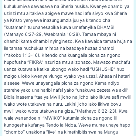
kuhukumiwa sawasawa na Sheria husika. Kwenye dhambi ya
uzinzi mtu alitakiwa apigwe mawe hadi afe sivyo kwa Sheria
ya Kristo yenyewe inazungumzia juu ya kitendo cha
“kutamani” tu unahesabika kuwa umefanyika DHAMBI
(Mathayo 6:27-29, Waebrania 10:28). Tamaa mbaya ni
dhambi kama dhambi nyinginezo. Kwa kawaida tamaa huja na
ile tamaa huchukua mimba na baadaye huzaa dhambi
(Yakobo 1:13-16). Kitendo cha kuangalia picha za ngono
hupofusha “FIKRA” nzuri za mtu alizonazo. Mawazo machafu
uanza kutawala katika ubongo wako hadi “USHUSHE” huo
mzigo ulioko kwenye viungo vyako vya uzazi. Ahaaa ni hatari
aiseeee. Wewe unayengalia picha za ngono Kama ndiyo
starehe yako unaiharibi nafsi yako “unakuwa zezeta wa akili”
Biblia inasema “taa ya Mwili jicho na jicho lako likiwa safi mwili
wako wote utakuwa na nuru. Lakini jicho lako likiwa bovu
mwili wako wote utakuwa na giza..”(Mathayo 6:22-23). Kwa
wale wanandoa ni “MWIKO” kutumia picha za ngono ili
kunogesha kufanya Tendo la Ndoa. Wewe mume unaye hapo
“chombo” unakiona “live” na kimethibitishwa na Mungu