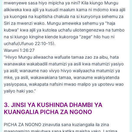
mwenyewe sasa hiyo mipicha ya nini? Kila kiungo Mungu
alikiweka kwa ajili ya kusudi maalum kama ni mdomo kwa ajili
ya kuongea na kupitisha chakula na si kunyonya sehemu za
Siri za mwenzi wako. Mungu ameweka sehemu ya “haja
kubwa” kwa ajili ya kutolea uchafu uliotengenezwa na tumbo
na si kiungo kingine kiende kukoroga “zege” hilo huo ni
uchafu(Ufunuo 22:10-15).
Warumi 1:26:27
“Hivyo Mungu aliwaacha wafuate tamaa zao za aibu, hata
wanawake wakabadili matumizi ya asili kwa matumizi yasiyo
ya asili; wanaume nao vivyo hivyo waliyaacha matumizi ya
mke, ya asili, wakawakiana tamaa, wanaume wakiyatenda
yasiyopasa, wakapata nafsini mwao malipo ya upotevu wao
yaliyo haki yao.”
3. JINSI YA KUSHINDA DHAMBI YA
KUANGALIA PICHA ZA NGONO
PICHA ZA NGONO zinavutia sana kuziangalia ila zina
maangamizo makubwa sana katika maisha yako. Lazima