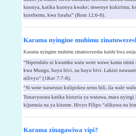
kuonya, katika kuonya kwake; mwenye kukirimu, 
kurehemu, kwa furaha” (Rom 12:6-8).
Karama nyingine muhimu zinatuwezesh
Karama nyingine muhimu zinatuwezesha kuishi kwa useja
“Nipendalo ni kwamba watu wote wawe kama mimi n
kwa Mungu, huyu hivi, na huyu hivi. Lakini nawaam
nilivyo” (1Kor 7:7-8).
“Si wote wawezao kulipokea neno hili, ila wale wali
Tunavyoona katika historia ya watawa, mara nyingi 
kijumuia na ya kitume. Hivyo Filipo “alikuwa na bi
Karama zinagawiwa vipi?