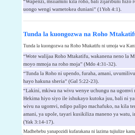
“Wapenzi, msiiamini kila roho, bali zijaribuni hi
uongo wengi wametokea duniani” (1Yoh 4:1).
Tunda la kuongozwa na Roho Mtakatifu 
Tunda la kuongozwa na Roho Mtakatifu ni umoja wa Kanis
“Wote walijaa Roho Mtakatifu, wakanena neno la Mu
moyo mmoja na roho moja” (Mdo 4:31-32).
“Tunda la Roho ni upendo, furaha, amani, uvumilivu
hayo hakuna sheria” (Gal 5:22-23).
“Lakini, mkiwa na wivu wenye uchungu na ugomvi m
Hekima hiyo siyo ile ishukayo kutoka juu, bali ni y
wivu na ugomvi, ndipo palipo machafuko, na kila ten
amani, ya upole, tayari kusikiliza maneno ya watu, 
(Yak 3:14-17).
Madhehebu yanapozidi kufarakana ni lazima tujiulize kama