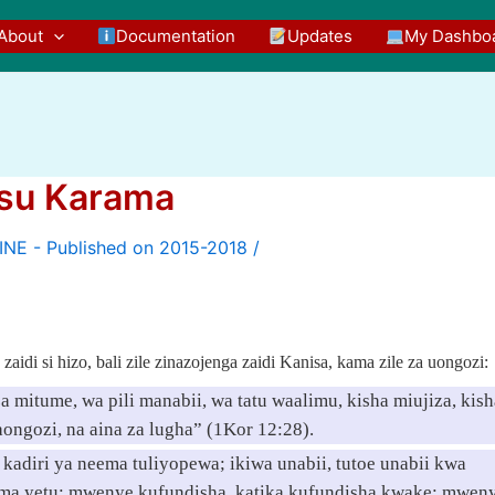
About
Documentation
Updates
My Dashbo
usu Karama
/
aidi si hizo, bali zile zinazojenga zaidi Kanisa, kama zile za uongozi:
itume, wa pili manabii, wa tatu waalimu, kisha miujiza, kish
ngozi, na aina za lugha” (1Kor 12:28).
kadiri ya neema tuliyopewa; ikiwa unabii, tutoe unabii kwa
uma yetu; mwenye kufundisha, katika kufundisha kwake; mwen