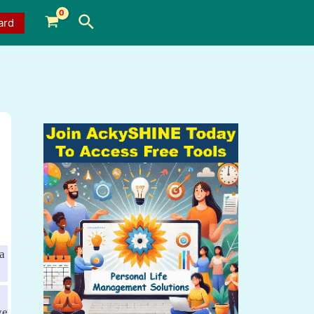
Search
ard
a
ye