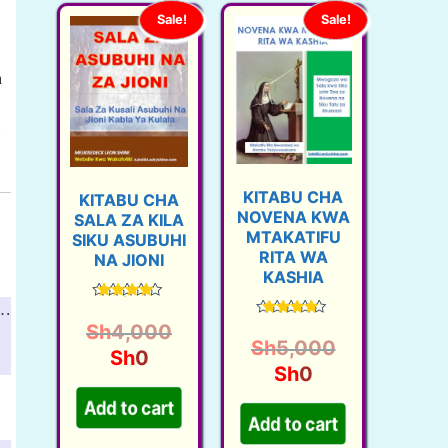
Sale!
Sale!
a
KITABU CHA
KITABU CHA
NOVENA KWA
SALA ZA KILA
MTAKATIFU
SIKU ASUBUHI
RITA WA
NA JIONI
KASHIA
?…
Rated
4.46
O
Rated
Sh
4,000
out of 5
4.57
O
Sh
5,000
C
r
out of 5
Sh
0
C
r
Sh
0
u
i
u
i
r
g
Add to cart
r
g
r
i
Add to cart