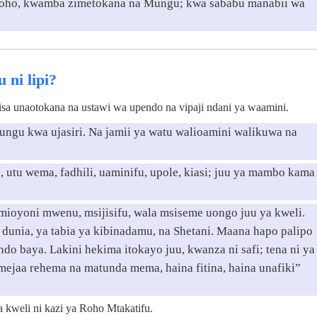
zo roho, kwamba zimetokana na Mungu; kwa sababu manabii wa
ni lipi?
a unaotokana na ustawi wa upendo na vipaji ndani ya waamini.
ngu kwa ujasiri. Na jamii ya watu walioamini walikuwa na
, utu wema, fadhili, uaminifu, upole, kiasi; juu ya mambo kama
ioyoni mwenu, msijisifu, wala msiseme uongo juu ya kweli.
a dunia, ya tabia ya kibinadamu, na Shetani. Maana hapo palipo
do baya. Lakini hekima itokayo juu, kwanza ni safi; tena ni ya
imejaa rehema na matunda mema, haina fitina, haina unafiki”
 kweli ni kazi ya Roho Mtakatifu.