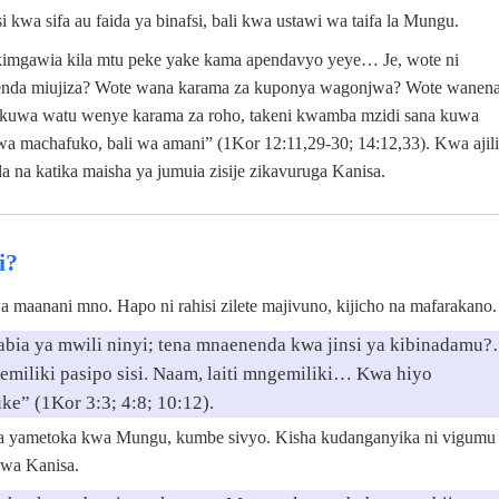
kwa sifa au faida ya binafsi, bali kwa ustawi wa taifa la Mungu.
akimgawia kila mtu peke yake kama apendavyo yeye… Je, wote ni
tenda miujiza? Wote wana karama za kuponya wagonjwa? Wote wanen
kuwa watu wenye karama za roho, takeni kwamba mzidi sana kuwa
 machafuko, bali wa amani” (1Kor 12:11,29-30; 14:12,33). Kwa ajili
 na katika maisha ya jumuia zisije zikavuruga Kanisa.
i?
a maanani mno. Hapo ni rahisi zilete majivuno, kijicho na mafarakano.
 tabia ya mwili ninyi; tena mnaenenda kwa jinsi ya kibinadamu
miliki pasipo sisi. Naam, laiti mngemiliki… Kwa hiyo
e” (1Kor 3:3; 4:8; 10:12).
uwa yametoka kwa Mungu, kumbe sivyo. Kisha kudanganyika ni vigumu
kwa Kanisa.