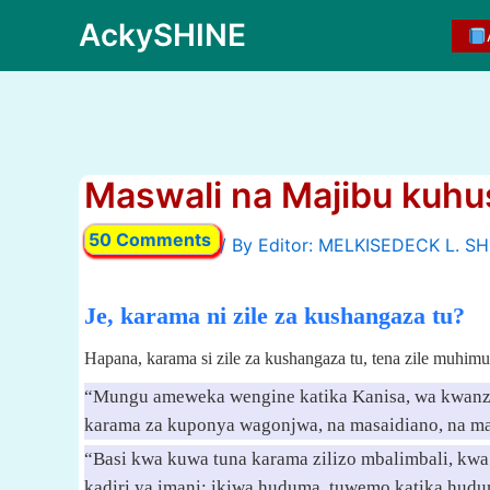
Skip
AckySHINE
to
content
Maswali na Majibu kuh
50 Comments
/ By
Je, karama ni zile za kushangaza tu?
Hapana, karama si zile za kushangaza tu, tena zile muhimu z
“Mungu ameweka wengine katika Kanisa, wa kwanza m
karama za kuponya wagonjwa, na masaidiano, na mao
“Basi kwa kuwa tuna karama zilizo mbalimbali, kwa 
kadiri ya imani; ikiwa huduma, tuwemo katika hud