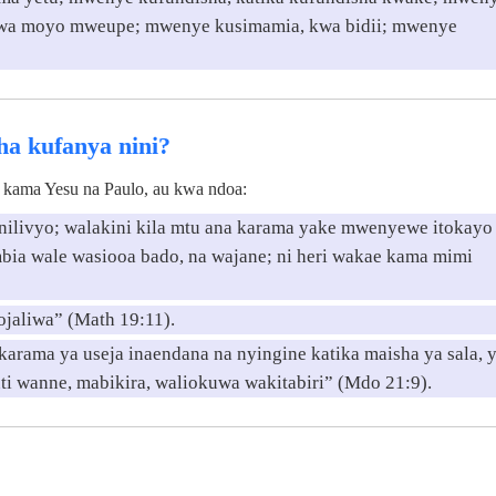
kwa moyo mweupe; mwenye kusimamia, kwa bidii; mwenye
a kufanya nini?
 kama Yesu na Paulo, au kwa ndoa:
ilivyo; walakini kila mtu ana karama yake mwenyewe itokayo
bia wale wasiooa bado, na wajane; ni heri wakae kama mimi
ojaliwa” (Math 19:11).
karama ya useja inaendana na nyingine katika maisha ya sala, 
nti wanne, mabikira, waliokuwa wakitabiri” (Mdo 21:9).