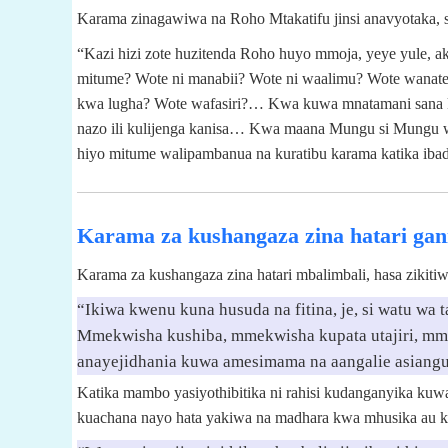
Karama zinagawiwa na Roho Mtakatifu jinsi anavyotaka, si 
“Kazi hizi zote huzitenda Roho huyo mmoja, yeye yule, 
mitume? Wote ni manabii? Wote ni waalimu? Wote wana
kwa lugha? Wote wafasiri?… Kwa kuwa mnatamani sana 
nazo ili kulijenga kanisa… Kwa maana Mungu si Mungu wa
hiyo mitume walipambanua na kuratibu karama katika ibada
Karama za kushangaza zina hatari gan
Karama za kushangaza zina hatari mbalimbali, hasa zikitiw
“Ikiwa kwenu kuna husuda na fitina, je, si watu wa
Mmekwisha kushiba, mmekwisha kupata utajiri, mme
anayejidhania kuwa amesimama na aangalie asianguk
Katika mambo yasiyothibitika ni rahisi kudanganyika k
kuachana nayo hata yakiwa na madhara kwa mhusika au 