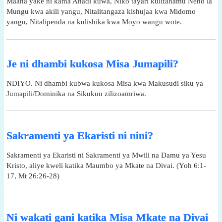
Maana yake ni kama Ahadi kuwa, Niko tayari kulifahamu Neno la
Mungu kwa akili yangu, Nitalitangaza kishujaa kwa Midomo
yangu, Nitalipenda na kulishika kwa Moyo wangu wote.
Je ni dhambi kukosa Misa Jumapili?
NDIYO. Ni dhambi kubwa kukosa Misa kwa Makusudi siku ya
Jumapili/Dominika na Sikukuu zilizoamriwa.
Sakramenti ya Ekaristi ni nini?
Sakramenti ya Ekaristi ni Sakramenti ya Mwili na Damu ya Yesu
Kristo, aliye kweli katika Maumbo ya Mkate na Divai. (Yoh 6:1-
17, Mt 26:26-28)
Ni wakati gani katika Misa Mkate na Divai