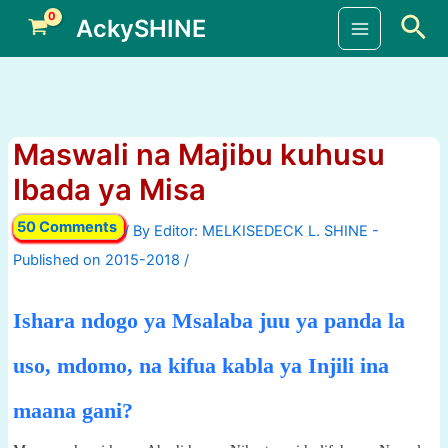
Skip
Sea
AckySHINE
to
Main
content
Menu
Maswali na Majibu kuhusu
Ibada ya Misa
50 Comments
/ By
/
Ishara ndogo ya Msalaba juu ya panda la
uso, mdomo, na kifua kabla ya Injili ina
maana gani?