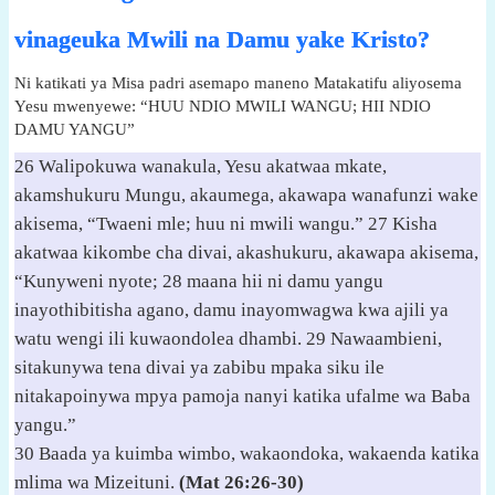
vinageuka Mwili na Damu yake Kristo?
Ni katikati ya Misa padri asemapo maneno Matakatifu aliyosema
Yesu mwenyewe: “HUU NDIO MWILI WANGU; HII NDIO
DAMU YANGU”
26 Walipokuwa wanakula, Yesu akatwaa mkate,
akamshukuru Mungu, akaumega, akawapa wanafunzi wake
akisema, “Twaeni mle; huu ni mwili wangu.” 27 Kisha
akatwaa kikombe cha divai, akashukuru, akawapa akisema,
“Kunyweni nyote; 28 maana hii ni damu yangu
inayothibitisha agano, damu inayomwagwa kwa ajili ya
watu wengi ili kuwaondolea dhambi. 29 Nawaambieni,
sitakunywa tena divai ya zabibu mpaka siku ile
nitakapoinywa mpya pamoja nanyi katika ufalme wa Baba
yangu.”
30 Baada ya kuimba wimbo, wakaondoka, wakaenda katika
mlima wa Mizeituni.
(Mat 26:26-30)