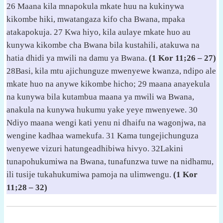
26 Maana kila mnapokula mkate huu na kukinywa
kikombe hiki, mwatangaza kifo cha Bwana, mpaka
atakapokuja. 27 Kwa hiyo, kila aulaye mkate huo au
kunywa kikombe cha Bwana bila kustahili, atakuwa na
hatia dhidi ya mwili na damu ya Bwana.
(1 Kor 11;26 – 27)
28Basi, kila mtu ajichunguze mwenyewe kwanza, ndipo ale
mkate huo na anywe kikombe hicho; 29 maana anayekula
na kunywa bila kutambua maana ya mwili wa Bwana,
anakula na kunywa hukumu yake yeye mwenyewe. 30
Ndiyo maana wengi kati yenu ni dhaifu na wagonjwa, na
wengine kadhaa wamekufa. 31 Kama tungejichunguza
wenyewe vizuri hatungeadhibiwa hivyo. 32Lakini
tunapohukumiwa na Bwana, tunafunzwa tuwe na nidhamu,
ili tusije tukahukumiwa pamoja na ulimwengu.
(1 Kor
11;28 – 32)