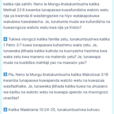
katika njia sahihi. Neno la Mungu linatukumbusha katika
Methali 22:6 kwamba tunapaswa kuwafundisha watoto wetu
njia ya kwenda ili wasitengezwe na hiyo watakapokuwa
wakubwa hawataiacha. Je, tunatumia muda wa kufundisha na
kuwaongoza watoto wetu kwa njia ya Kristo?
Tukiwa viongozi katika familia zetu, tunakumbushwa katika
1 Petro 3:7 kuwa tunapaswa kuheshimu wake zetu. Je,
tunaweka jitihada katika kulinda na kuonyesha heshima kwa
wake zetu kwa maneno na matendo yetu? Je, tunawapa
muda na kusikiliza mahitaji yao na mawazo yao?
Pia, Neno la Mungu linatukumbusha katika Wakolosai 3:19
kwamba tunapaswa kuwapenda watoto wetu na kuwazuia
wasifadhaike. Je, tunaweka jitihada katika kuwa na uhusiano
wa karibu na watoto wetu na kuwapa upendo na mwongozo
unaofaa?
Katika Waebrania 10:24-25, tunakumbushwa kuhusu