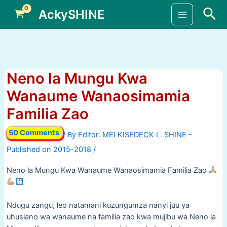
Skip
Sea
AckySHINE
to
Main
content
Menu
Neno la Mungu Kwa
Wanaume Wanaosimamia
Familia Zao
50 Comments
/ By
/
Neno la Mungu Kwa Wanaume Wanaosimamia Familia Zao
Ndugu zangu, leo natamani kuzungumza nanyi juu ya
uhusiano wa wanaume na familia zao kwa mujibu wa Neno la