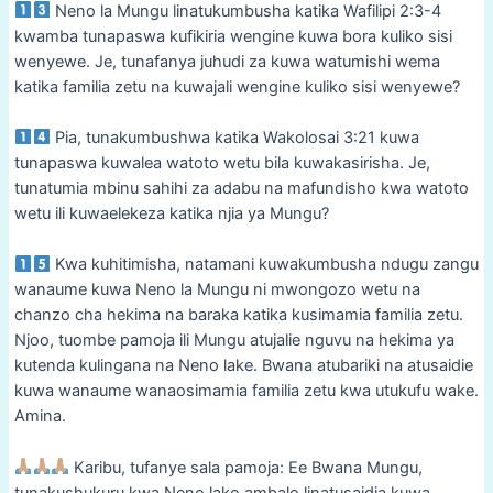
Neno la Mungu linatukumbusha katika Wafilipi 2:3-4
kwamba tunapaswa kufikiria wengine kuwa bora kuliko sisi
wenyewe. Je, tunafanya juhudi za kuwa watumishi wema
katika familia zetu na kuwajali wengine kuliko sisi wenyewe?
Pia, tunakumbushwa katika Wakolosai 3:21 kuwa
tunapaswa kuwalea watoto wetu bila kuwakasirisha. Je,
tunatumia mbinu sahihi za adabu na mafundisho kwa watoto
wetu ili kuwaelekeza katika njia ya Mungu?
Kwa kuhitimisha, natamani kuwakumbusha ndugu zangu
wanaume kuwa Neno la Mungu ni mwongozo wetu na
chanzo cha hekima na baraka katika kusimamia familia zetu.
Njoo, tuombe pamoja ili Mungu atujalie nguvu na hekima ya
kutenda kulingana na Neno lake. Bwana atubariki na atusaidie
kuwa wanaume wanaosimamia familia zetu kwa utukufu wake.
Amina.
Karibu, tufanye sala pamoja: Ee Bwana Mungu,
tunakushukuru kwa Neno lako ambalo linatusaidia kuwa