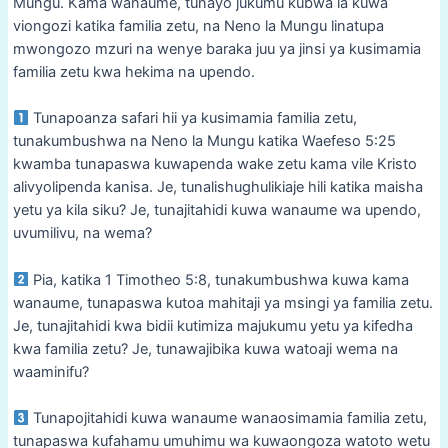
Mungu. Kama wanaume, tunayo jukumu kubwa la kuwa
viongozi katika familia zetu, na Neno la Mungu linatupa
mwongozo mzuri na wenye baraka juu ya jinsi ya kusimamia
familia zetu kwa hekima na upendo.
Tunapoanza safari hii ya kusimamia familia zetu,
tunakumbushwa na Neno la Mungu katika Waefeso 5:25
kwamba tunapaswa kuwapenda wake zetu kama vile Kristo
alivyolipenda kanisa. Je, tunalishughulikiaje hili katika maisha
yetu ya kila siku? Je, tunajitahidi kuwa wanaume wa upendo,
uvumilivu, na wema?
Pia, katika 1 Timotheo 5:8, tunakumbushwa kuwa kama
wanaume, tunapaswa kutoa mahitaji ya msingi ya familia zetu.
Je, tunajitahidi kwa bidii kutimiza majukumu yetu ya kifedha
kwa familia zetu? Je, tunawajibika kuwa watoaji wema na
waaminifu?
Tunapojitahidi kuwa wanaume wanaosimamia familia zetu,
tunapaswa kufahamu umuhimu wa kuwaongoza watoto wetu