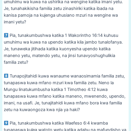
umuhimu wa kuwa na ushirika na wengine katika imani yetu.
Je, tunahakikisha familia zetu zinashiriki katika ibada na
kanisa pamoja na kujenga uhusiano mzuri na wengine wa
imani yetu?
Pia, tunakumbushwa katika 1 Wakorintho 16:14 kuhusu
umuhimu wa kuwa na upendo katika kila jambo tunalofanya.
Je, tunaweka jitihada katika kuonyesha upendo katika
maneno yetu, matendo yetu, na jinsi tunavyoshughulikia
familia zetu?
Tunapojitahidi kuwa wanaume wanaosimamia familia zetu,
tunapaswa kuwa mfano mzuri kwa familia zetu. Neno la
Mungu linatukumbusha katika 1 Timotheo 4:12 kuwa
tunapaswa kuwa mfano katika maneno, mwenendo, upendo,
imani, na usafi. Je, tunajitahidi kuwa mfano bora kwa familia
zetu na kuwaongoza kwa njia ya haki?
Pia, tunakumbushwa katika Waefeso 6:4 kwamba
tunapaswa kulea watoto wetu katika adabu na mafundisho ya