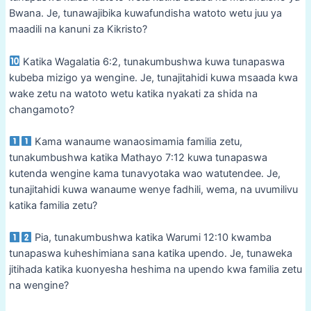
Bwana. Je, tunawajibika kuwafundisha watoto wetu juu ya
maadili na kanuni za Kikristo?
Katika Wagalatia 6:2, tunakumbushwa kuwa tunapaswa
kubeba mizigo ya wengine. Je, tunajitahidi kuwa msaada kwa
wake zetu na watoto wetu katika nyakati za shida na
changamoto?
Kama wanaume wanaosimamia familia zetu,
tunakumbushwa katika Mathayo 7:12 kuwa tunapaswa
kutenda wengine kama tunavyotaka wao watutendee. Je,
tunajitahidi kuwa wanaume wenye fadhili, wema, na uvumilivu
katika familia zetu?
Pia, tunakumbushwa katika Warumi 12:10 kwamba
tunapaswa kuheshimiana sana katika upendo. Je, tunaweka
jitihada katika kuonyesha heshima na upendo kwa familia zetu
na wengine?