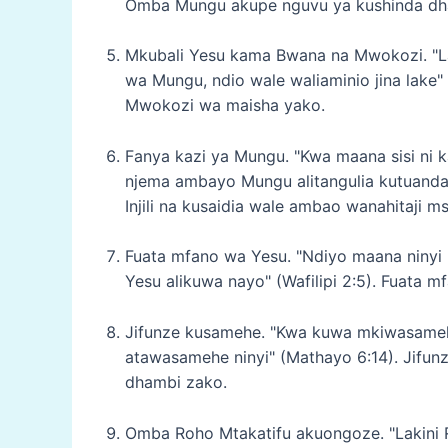
Omba Mungu akupe nguvu ya kushinda dham
Mkubali Yesu kama Bwana na Mwokozi. "L
wa Mungu, ndio wale waliaminio jina lake"
Mwokozi wa maisha yako.
Fanya kazi ya Mungu. "Kwa maana sisi ni kaz
njema ambayo Mungu alitangulia kutuanda
Injili na kusaidia wale ambao wanahitaji m
Fuata mfano wa Yesu. "Ndiyo maana niny
Yesu alikuwa nayo" (Wafilipi 2:5). Fuata 
Jifunze kusamehe. "Kwa kuwa mkiwasame
atawasamehe ninyi" (Mathayo 6:14). Jifu
dhambi zako.
Omba Roho Mtakatifu akuongoze. "Lakini R