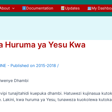
About
Documentation
Updates
My Dashbo
ya Huruma ya Yesu Kwa
/
 Mwenye Dhambi
vipi tunajitahidi kuepuka dhambi. Hatuwezi kujinasua kuto
 Lakini, kwa huruma ya Yesu, tunaweza kuokolewa kutoka