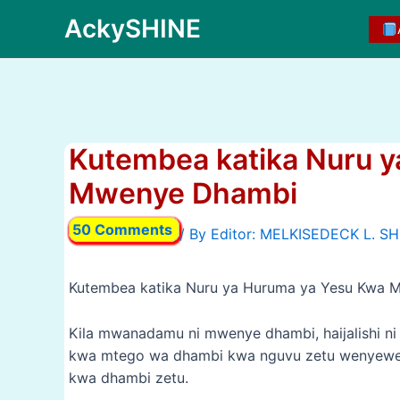
Skip
AckySHINE
to
content
Kutembea katika Nuru 
Mwenye Dhambi
50 Comments
/ By
Kutembea katika Nuru ya Huruma ya Yesu Kwa
Kila mwanadamu ni mwenye dhambi, haijalishi ni 
kwa mtego wa dhambi kwa nguvu zetu wenyewe.
kwa dhambi zetu.