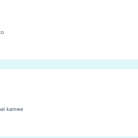
ko
sei kamwe