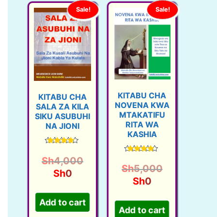
Sale!
Sale!
KITABU CHA
KITABU CHA
NOVENA KWA
SALA ZA KILA
MTAKATIFU
SIKU ASUBUHI
RITA WA
NA JIONI
KASHIA
Rated
4.46
O
Rated
Sh
4,000
out of 5
4.57
O
Sh
5,000
C
r
out of 5
Sh
0
C
r
Sh
0
u
i
u
i
Add to cart
r
g
Add to cart
r
g
r
i