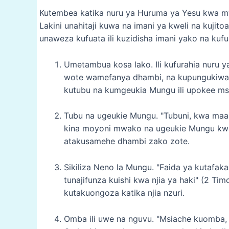
Kutembea katika nuru ya Huruma ya Yesu kwa 
Lakini unahitaji kuwa na imani ya kweli na kuji
unaweza kufuata ili kuzidisha imani yako na kuf
Umetambua kosa lako. Ili kufurahia nuru 
wote wamefanya dhambi, na kupungukiwa 
kutubu na kumgeukia Mungu ili upokee m
Tubu na ugeukie Mungu. "Tubuni, kwa maa
kina moyoni mwako na ugeukie Mungu kw
atakusamehe dhambi zako zote.
Sikiliza Neno la Mungu. "Faida ya kutafak
tunajifunza kuishi kwa njia ya haki" (2 Ti
kutakuongoza katika njia nzuri.
Omba ili uwe na nguvu. "Msiache kuomba, b