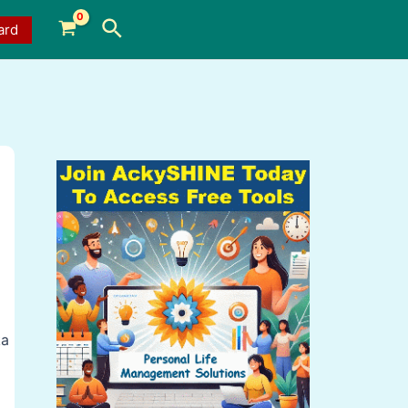
Search
ard
ka