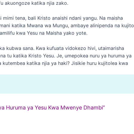
u akuongoze katika njia zako.
si mimi tena, bali Kristo anaishi ndani yangu. Na maisha
a imani katika Mwana wa Mungu, ambaye alinipenda na kujit
ikamilifu kwa Yesu na Maisha yako yote.
ka kubwa sana. Kwa kufuata vidokezo hivi, utaimarisha
na tu katika Kristo Yesu. Je, umepokea nuru ya huruma ya
kutembea katika njia ya haki? Jisikie huru kujitolea kwa
u ya Huruma ya Yesu Kwa Mwenye Dhambi”