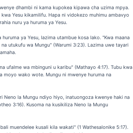
mwenye dhambi ni kama kupokea kipawa cha uzima mpya.
toa kwa Yesu kikamilifu. Hapa ni vidokezo muhimu ambavyo
urahia nuru ya huruma ya Yesu.
ya huruma ya Yesu, lazima utambue kosa lako. "Kwa maana
na utukufu wa Mungu" (Warumi 3:23). Lazima uwe tayari
samaha.
na ufalme wa mbinguni u karibu" (Mathayo 4:17). Tubu kwa
a moyo wako wote. Mungu ni mwenye huruma na
ari Neno la Mungu ndiyo hiyo, inatuongoza kwenye haki na
motheo 3:16). Kusoma na kusikiliza Neno la Mungu
ali muendelee kusali kila wakati" (1 Wathesalonike 5:17).