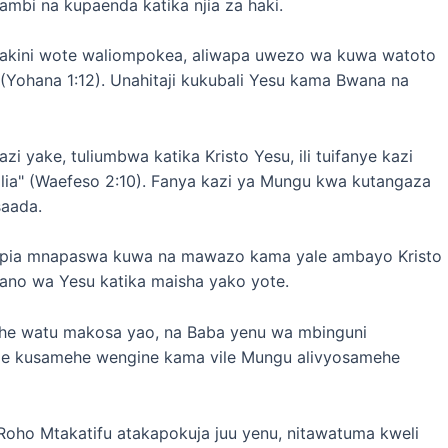
bi na kupaenda katika njia za haki.
akini wote waliompokea, aliwapa uwezo wa kuwa watoto
 (Yohana 1:12). Unahitaji kukubali Yesu kama Bwana na
i yake, tuliumbwa katika Kristo Yesu, ili tuifanye kazi
lia" (Waefeso 2:10). Fanya kazi ya Mungu kwa kutangaza
saada.
i pia mnapaswa kuwa na mawazo kama yale ambayo Kristo
mfano wa Yesu katika maisha yako yote.
he watu makosa yao, na Baba yenu wa mbinguni
nze kusamehe wengine kama vile Mungu alivyosamehe
oho Mtakatifu atakapokuja juu yenu, nitawatuma kweli