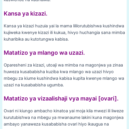
Kansa ya kizazi.
Kansa ya kizazi huzuia yai la mama lililorutubishwa kushindwa
kujiweka kwenye kizazi ili kukua, hivyo huchangia sana mimba
kuharibika au kutotungwa kabisa.
Matatizo ya mlango wa uzazi.
Oparesheni za kizazi, utoaji wa mimba na magonjwa ya zinaa
huweza kusababisha kuziba kwa mlango wa uzazi hivyo
mbegu za kiume kushindwa kabisa kupita kwenye mlango wa
uzazi na kusababisha ugumba.
Matatizo ya vizaalishaji vya mayai [ovari].
Ovari ni kiungo ambacho kinatoa yai moja kila mwezi ili liweze
kurutubishwa na mbegu ya mwanaume lakini kuna magonjwa
ambayo yanaweza kusababisha ovari hiyo ikaugua na