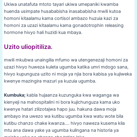
Ukiwa unatafuta mtoto tayari ukiwa umepaniki kwamba
huenda usimpate husababisha inasababisha mwili kutoa
homoni kitaalamu kama cortisol ambazo huzuia kazi za
homoni za uzazi kitaalamu kama gonadotrophin releasing
hormone hivyo hali huzidi kua mbaya.
Uzito uliopitiliza.
mwili mkubwa unaingilia mfumo wa utengenezaji homoni za
uzazi hivyo huweza kuleta ugumba katika umri mdogo sana,
hivyo kupunguza uzito ni moja ya njia bora kabisa ya kujiweka
kwenye mazingira mazuri ya kuzuia ugumba.
Kumbuka;
kabla hujaanza kuzunguka kwa waganga wa
kienyeji na mahospitalini ni bora kujichunguza kama uko
kwenye hatari zilizotajwa hapo juu. hakuna dawa moja
ambayo ina uwezo wa kutibu ugumba kwa watu wote bila
kutibu chanzo chake kwanza…. hivyo naweza kusema kila
mtu ana dawa yake ya ugumba kulingana na historia ya