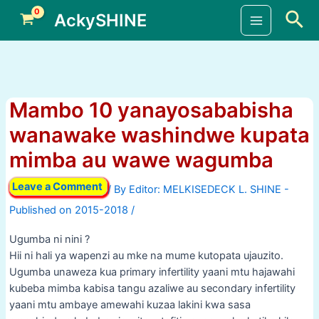
Skip
Sea
AckySHINE
to
Main
content
Menu
Mambo 10 yanayosababisha
wanawake washindwe kupata
mimba au wawe wagumba
Leave a Comment
/ By
/
Ugumba ni nini ?
Hii ni hali ya wapenzi au mke na mume kutopata ujauzito.
Ugumba unaweza kua primary infertility yaani mtu hajawahi
kubeba mimba kabisa tangu azaliwe au secondary infertility
yaani mtu ambaye amewahi kuzaa lakini kwa sasa