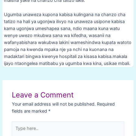
maisha yake na chanzo cha tatizo lake.
Ugumba unaweza kupona kabisa kulingana na chanzo cha
tatizo na hali ya ugonjwa ilivyo na unaweza usipone kabisa
kama ugonjwa umeshapea sana, ndio maana kuna watu
wenye uwezo mkubwa sana wa kifedha, wasanii na
wafanyabishara wakubwa lakini wameshindwa kupata watoto
pamoja na kwenda mpaka nje ya nchi na kuonana na
madaktari bingwa kwenye hospitali za kisasa kabisa.makala
ijayo ntaongelea matibabu ya ugumba kwa kina, usikae mbali.
Post
navigation
Leave a Comment
Your email address will not be published.
Required
fields are marked
*
Type
here..