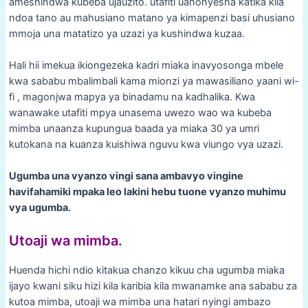
ameshindwa kubeba ujauzito. utafiti uanonyesha katika kila
ndoa tano au mahusiano matano ya kimapenzi basi uhusiano
mmoja una matatizo ya uzazi ya kushindwa kuzaa.
Hali hii imekua ikiongezeka kadri miaka inavyosonga mbele
kwa sababu mbalimbali kama mionzi ya mawasiliano yaani wi-
fi , magonjwa mapya ya binadamu na kadhalika. Kwa
wanawake utafiti mpya unasema uwezo wao wa kubeba
mimba unaanza kupungua baada ya miaka 30 ya umri
kutokana na kuanza kuishiwa nguvu kwa viungo vya uzazi.
Ugumba una vyanzo vingi sana ambavyo vingine
havifahamiki mpaka leo lakini hebu tuone vyanzo muhimu
vya ugumba.
Utoaji wa mimba.
Huenda hichi ndio kitakua chanzo kikuu cha ugumba miaka
ijayo kwani siku hizi kila karibia kila mwanamke ana sababu za
kutoa mimba, utoaji wa mimba una hatari nyingi ambazo