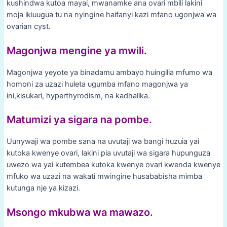
kushindwa kutoa mayai, mwanamke ana ovari mbili lakini
moja ikiuugua tu na nyingine haifanyi kazi mfano ugonjwa wa
ovarian cyst.
Magonjwa mengine ya mwili.
Magonjwa yeyote ya binadamu ambayo huingilia mfumo wa
homoni za uzazi huleta ugumba mfano magonjwa ya
ini,kisukari, hyperthyrodism, na kadhalika.
Matumizi ya sigara na pombe.
Uunywaji wa pombe sana na uvutaji wa bangi huzuia yai
kutoka kwenye ovari, lakini pia uvutaji wa sigara hupunguza
uwezo wa yai kutembea kutoka kwenye ovari kwenda kwenye
mfuko wa uzazi na wakati mwingine husababisha mimba
kutunga nje ya kizazi.
Msongo mkubwa wa mawazo.