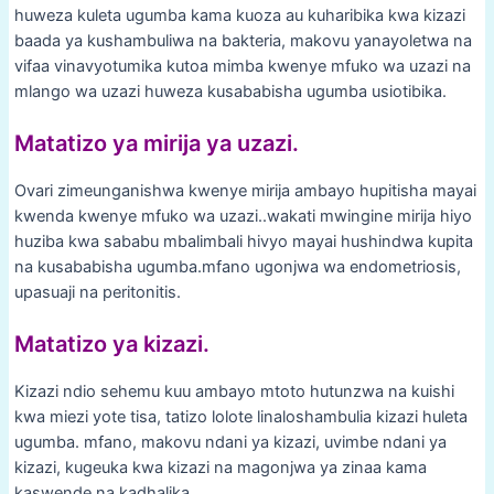
huweza kuleta ugumba kama kuoza au kuharibika kwa kizazi
baada ya kushambuliwa na bakteria, makovu yanayoletwa na
vifaa vinavyotumika kutoa mimba kwenye mfuko wa uzazi na
mlango wa uzazi huweza kusababisha ugumba usiotibika.
Matatizo ya mirija ya uzazi.
Ovari zimeunganishwa kwenye mirija ambayo hupitisha mayai
kwenda kwenye mfuko wa uzazi..wakati mwingine mirija hiyo
huziba kwa sababu mbalimbali hivyo mayai hushindwa kupita
na kusababisha ugumba.mfano ugonjwa wa endometriosis,
upasuaji na peritonitis.
Matatizo ya kizazi.
Kizazi ndio sehemu kuu ambayo mtoto hutunzwa na kuishi
kwa miezi yote tisa, tatizo lolote linaloshambulia kizazi huleta
ugumba. mfano, makovu ndani ya kizazi, uvimbe ndani ya
kizazi, kugeuka kwa kizazi na magonjwa ya zinaa kama
kaswende na kadhalika.