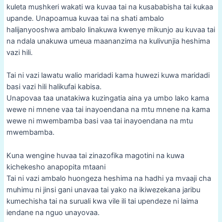
kuleta mushkeri wakati wa kuvaa tai na kusababisha tai kukaa
upande. Unapoamua kuvaa tai na shati ambalo
halijanyooshwa ambalo linakuwa kwenye mikunjo au kuvaa tai
na ndala unakuwa umeua maananzima na kulivunjia heshima
vazi hili.
Tai ni vazi lawatu walio maridadi kama huwezi kuwa maridadi
basi vazi hili halikufai kabisa.
Unapovaa taa unatakiwa kuzingatia aina ya umbo lako kama
wewe ni mnene vaa tai inayoendana na mtu mnene na kama
wewe ni mwembamba basi vaa tai inayoendana na mtu
mwembamba.
Kuna wengine huvaa tai zinazofika magotini na kuwa
kichekesho anapopita mtaani
Tai ni vazi ambalo huongeza heshima na hadhi ya mvaaji cha
muhimu ni jinsi gani unavaa tai yako na ikiwezekana jaribu
kumechisha tai na suruali kwa vile ili tai upendeze ni laima
iendane na nguo unayovaa.