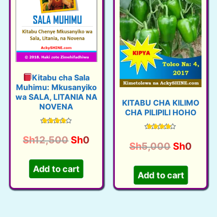
Kitabu cha Sala
Muhimu: Mkusanyiko
wa SALA, LITANIA NA
KITABU CHA KILIMO
NOVENA
CHA PILIPILI HOHO
Rated
4.34
Rated
O
C
Sh
12,500
Sh
0
out of 5
4.40
O
C
Sh
5,000
Sh
0
out of 5
r
u
r
u
i
r
Add to cart
i
r
Add to cart
g
r
g
r
i
e
i
e
n
n
n
n
a
t