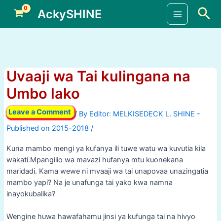
Skip
Sea
AckySHINE
to
Main
content
Menu
Uvaaji wa Tai kulingana na
Umbo lako
Leave a Comment
/ By
/
Kuna mambo mengi ya kufanya ili tuwe watu wa kuvutia kila
wakati.Mpangilio wa mavazi hufanya mtu kuonekana
maridadi. Kama wewe ni mvaaji wa tai unapovaa unazingatia
mambo yapi? Na je unafunga tai yako kwa namna
inayokubalika?
Wengine huwa hawafahamu jinsi ya kufunga tai na hivyo