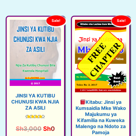
Sale!
Sale!
JINSI YA KUTIBU
CHUNUSI KWA NJIA
Kitabu: Jinsi ya
ZA ASILI
Kumsaidia Mke Wako
Majukumu ya
Kifamilia na Kuweka
Rated
Malengo na Ndoto za
4.67
O
C
Sh
3,000
Sh
0
out of 5
Pamoja