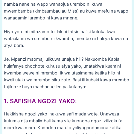
namba nane na wapo wanaojua urembo ni kuwa
mwembamba (kimbaumbau au Miss) au kuwa mrefu na wapo
wanaoamini urembo ni kuwa mnene.
Hiyo yote ni mitazamo tu, lakini tafsiri halisi kutoka kwa
wataalamu wa urembo ni kwamba; urembo ni hali ya kuwa na
afya bora.
Je, Mpenzi msomaji ulikuwa unajua hili? Nakuomba Kabla
hujafanya chochote kuhusu afya yako, unatakiwa kuamini
kwamba wewe ni mrembo. Ikiwa utasimama katika hilo ni
kweli utakuwa mrembo siku zote. Basi ili kubaki kuwa mrembo
tujifunze haya machache leo ya kufanya:
1. SAFISHA NGOZI YAKO:
Hakikisha ngozi yako inakuwa safi muda wote. Unaweza
kutumia njia mbalimbali kama vile kuondoa ngozi zilizokufa
mara kwa mara. Kuondoa mafuta yaliyogandamana katika