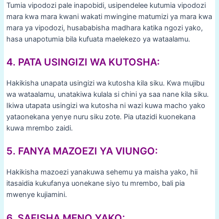
Tumia vipodozi pale inapobidi, usipendelee kutumia vipodozi
mara kwa mara kwani wakati mwingine matumizi ya mara kwa
mara ya vipodozi, husababisha madhara katika ngozi yako,
hasa unapotumia bila kufuata maelekezo ya wataalamu.
4. PATA USINGIZI WA KUTOSHA:
Hakikisha unapata usingizi wa kutosha kila siku. Kwa mujibu
wa wataalamu, unatakiwa kulala si chini ya saa nane kila siku.
Ikiwa utapata usingizi wa kutosha ni wazi kuwa macho yako
yataonekana yenye nuru siku zote. Pia utazidi kuonekana
kuwa mrembo zaidi.
5. FANYA MAZOEZI YA VIUNGO:
Hakikisha mazoezi yanakuwa sehemu ya maisha yako, hii
itasaidia kukufanya uonekane siyo tu mrembo, bali pia
mwenye kujiamini.
6. SAFISHA MENO YAKO: