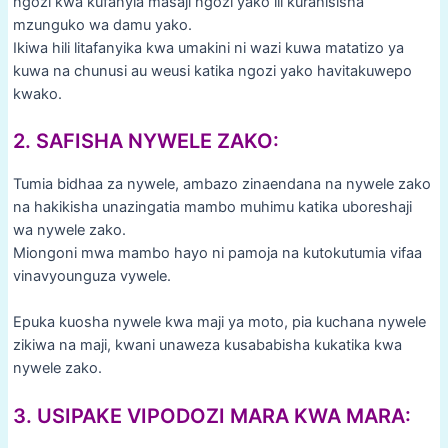
ngozi kwa kufanyia masaji ngozi yako ili kurahisisha
mzunguko wa damu yako.
Ikiwa hili litafanyika kwa umakini ni wazi kuwa matatizo ya
kuwa na chunusi au weusi katika ngozi yako havitakuwepo
kwako.
2. SAFISHA NYWELE ZAKO:
Tumia bidhaa za nywele, ambazo zinaendana na nywele zako
na hakikisha unazingatia mambo muhimu katika uboreshaji
wa nywele zako.
Miongoni mwa mambo hayo ni pamoja na kutokutumia vifaa
vinavyounguza vywele.
Epuka kuosha nywele kwa maji ya moto, pia kuchana nywele
zikiwa na maji, kwani unaweza kusababisha kukatika kwa
nywele zako.
3. USIPAKE VIPODOZI MARA KWA MARA: