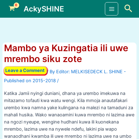
Skip
Sea
AckySHINE
to
Main
content
Menu
Mambo ya Kuzingatia ili uwe
mrembo siku zote
Leave a Comment
/ By
/
Katika Jamii nyingi duniani, dhana ya urembo imekuwa na
mitazamo tofauti kwa watu wengi. Kila mmoja anautafakari
urembo kwa namna yake kulingana na malezi na tamaduni za
mahali husika. Wako wanaoamini kuwa mrembo ni lazima awe
na ngozi nyeupe, wengine hudhani kuwa ili kuonekana
mrembo, lazima uwe na nywele ndefu, lakini pia wapo
wanaodhani kwamba ili uwe mrembo ni lazima uwe na umbo