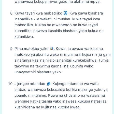
wanaweza kukupa mwongozo na ufahamu mpya.
Kuwa tayari kwa mabadiliko
: Kwa kuwa biashara
inabadilika kila wakati, ni muhimu kuwa tayari kwa
mabadiliko. Kukaa na mwenendo na kuwa tayari
kubadilika inaweza kusaidia biashara yako kukua na
kufanikiwa.
Pima matokeo yako
: Kuwa na uwezo wa kupima
matokeo ya ubunifu wako ni muhimu ili kujua ni njia gani
zinafanya kazi na ni zipi zinahitaji kurekebishwa. Tumia
takwimu na takwimu kuona jinsi ubunifu wako
unavyoathiri biashara yako.
Jijengee mtandao
: Kujenga mtandao wa watu
ambao wanaweza kukusaidia kufikia malengo yako ya
ubunifu ni muhimu. Kuwa na uhusiano na wataalamu
wengine katika tasnia yako inaweza kukupa nafasi za
kushirikiana na kujifunza kutoka kwao.