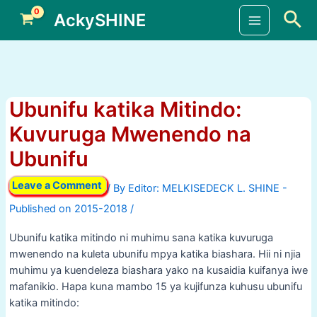
Skip
Sea
AckySHINE
to
Main
content
Menu
Ubunifu katika Mitindo:
Kuvuruga Mwenendo na
Ubunifu
Leave a Comment
/ By
/
Ubunifu katika mitindo ni muhimu sana katika kuvuruga
mwenendo na kuleta ubunifu mpya katika biashara. Hii ni njia
muhimu ya kuendeleza biashara yako na kusaidia kuifanya iwe
mafanikio. Hapa kuna mambo 15 ya kujifunza kuhusu ubunifu
katika mitindo: