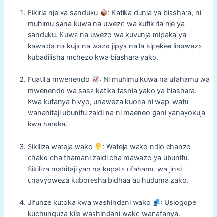
Fikiria nje ya sanduku
: Katika dunia ya biashara, ni
muhimu sana kuwa na uwezo wa kufikiria nje ya
sanduku. Kuwa na uwezo wa kuvunja mipaka ya
kawaida na kuja na wazo jipya na la kipekee linaweza
kubadilisha mchezo kwa biashara yako.
Fuatilia mwenendo
: Ni muhimu kuwa na ufahamu wa
mwenendo wa sasa katika tasnia yako ya biashara.
Kwa kufanya hivyo, unaweza kuona ni wapi watu
wanahitaji ubunifu zaidi na ni maeneo gani yanayokuja
kwa haraka.
Sikiliza wateja wako
: Wateja wako ndio chanzo
chako cha thamani zaidi cha mawazo ya ubunifu.
Sikiliza mahitaji yao na kupata ufahamu wa jinsi
unavyoweza kuboresha bidhaa au huduma zako.
Jifunze kutoka kwa washindani wako
: Usiogope
kuchunguza kile washindani wako wanafanya.