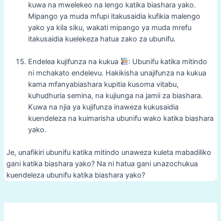
kuwa na mwelekeo na lengo katika biashara yako.
Mipango ya muda mfupi itakusaidia kufikia malengo
yako ya kila siku, wakati mipango ya muda mrefu
itakusaidia kuelekeza hatua zako za ubunifu.
Endelea kujifunza na kukua
: Ubunifu katika mitindo
ni mchakato endelevu. Hakikisha unajifunza na kukua
kama mfanyabiashara kupitia kusoma vitabu,
kuhudhuria semina, na kujiunga na jamii za biashara.
Kuwa na njia ya kujifunza inaweza kukusaidia
kuendeleza na kuimarisha ubunifu wako katika biashara
yako.
Je, unafikiri ubunifu katika mitindo unaweza kuleta mabadiliko
gani katika biashara yako? Na ni hatua gani unazochukua
kuendeleza ubunifu katika biashara yako?
Post
navigation