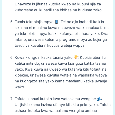
Unaweza kujifunza kutoka kwao na kubuni njia za
kuboresha au kubadilisha bidhaa na huduma zako.
Tumia teknolojia mpya
: Teknolojia inabadilika kila
siku, na ni muhimu kuwa na uwezo wa kuchukua faida
ya teknolojia mpya katika kufanya biashara yako. Kwa
mfano, unaweza kutumia programu mpya au kujenga
tovuti ya kuvutia ili kuvutia wateja wapya.
Kuwa kiongozi katika tasnia yako
: Kupitia ubunifu
katika mitindo, unaweza kuwa kiongozi katika tasnia
yako. Kwa kuwa na uwezo wa kufanya kitu tofauti na
kipekee, unaweza kuvutia wateja na washirika wapya
na kuongeza sifa yako kama mtaalamu katika uwanja
wako.
Tafuta ushauri kutoka kwa wataalamu wengine
:
Usijisikie kama lazima ufanye kila kitu peke yako. Tafuta
ushauri kutoka kwa wataalamu wengine ambao