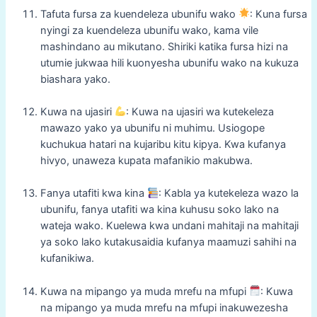
Tafuta fursa za kuendeleza ubunifu wako
: Kuna fursa
nyingi za kuendeleza ubunifu wako, kama vile
mashindano au mikutano. Shiriki katika fursa hizi na
utumie jukwaa hili kuonyesha ubunifu wako na kukuza
biashara yako.
Kuwa na ujasiri
: Kuwa na ujasiri wa kutekeleza
mawazo yako ya ubunifu ni muhimu. Usiogope
kuchukua hatari na kujaribu kitu kipya. Kwa kufanya
hivyo, unaweza kupata mafanikio makubwa.
Fanya utafiti kwa kina
: Kabla ya kutekeleza wazo la
ubunifu, fanya utafiti wa kina kuhusu soko lako na
wateja wako. Kuelewa kwa undani mahitaji na mahitaji
ya soko lako kutakusaidia kufanya maamuzi sahihi na
kufanikiwa.
Kuwa na mipango ya muda mrefu na mfupi
: Kuwa
na mipango ya muda mrefu na mfupi inakuwezesha