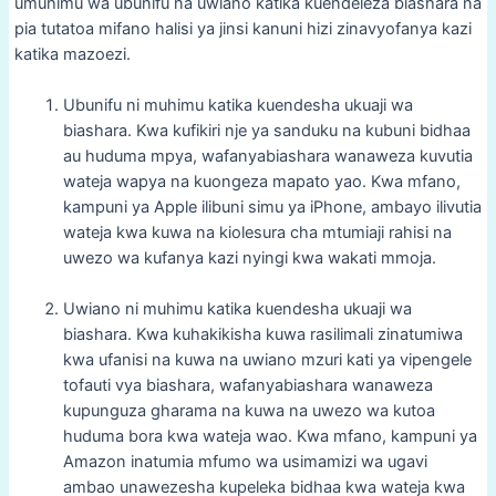
umuhimu wa ubunifu na uwiano katika kuendeleza biashara na
pia tutatoa mifano halisi ya jinsi kanuni hizi zinavyofanya kazi
katika mazoezi.
Ubunifu ni muhimu katika kuendesha ukuaji wa
biashara. Kwa kufikiri nje ya sanduku na kubuni bidhaa
au huduma mpya, wafanyabiashara wanaweza kuvutia
wateja wapya na kuongeza mapato yao. Kwa mfano,
kampuni ya Apple ilibuni simu ya iPhone, ambayo ilivutia
wateja kwa kuwa na kiolesura cha mtumiaji rahisi na
uwezo wa kufanya kazi nyingi kwa wakati mmoja.
Uwiano ni muhimu katika kuendesha ukuaji wa
biashara. Kwa kuhakikisha kuwa rasilimali zinatumiwa
kwa ufanisi na kuwa na uwiano mzuri kati ya vipengele
tofauti vya biashara, wafanyabiashara wanaweza
kupunguza gharama na kuwa na uwezo wa kutoa
huduma bora kwa wateja wao. Kwa mfano, kampuni ya
Amazon inatumia mfumo wa usimamizi wa ugavi
ambao unawezesha kupeleka bidhaa kwa wateja kwa