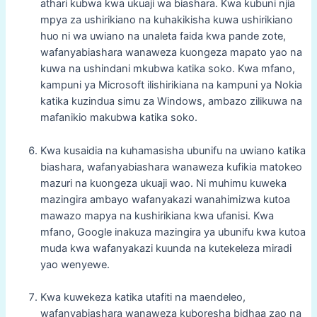
athari kubwa kwa ukuaji wa biashara. Kwa kubuni njia
mpya za ushirikiano na kuhakikisha kuwa ushirikiano
huo ni wa uwiano na unaleta faida kwa pande zote,
wafanyabiashara wanaweza kuongeza mapato yao na
kuwa na ushindani mkubwa katika soko. Kwa mfano,
kampuni ya Microsoft ilishirikiana na kampuni ya Nokia
katika kuzindua simu za Windows, ambazo zilikuwa na
mafanikio makubwa katika soko.
Kwa kusaidia na kuhamasisha ubunifu na uwiano katika
biashara, wafanyabiashara wanaweza kufikia matokeo
mazuri na kuongeza ukuaji wao. Ni muhimu kuweka
mazingira ambayo wafanyakazi wanahimizwa kutoa
mawazo mapya na kushirikiana kwa ufanisi. Kwa
mfano, Google inakuza mazingira ya ubunifu kwa kutoa
muda kwa wafanyakazi kuunda na kutekeleza miradi
yao wenyewe.
Kwa kuwekeza katika utafiti na maendeleo,
wafanyabiashara wanaweza kuboresha bidhaa zao na