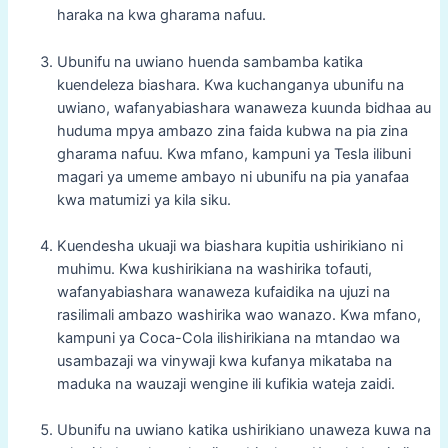
haraka na kwa gharama nafuu.
Ubunifu na uwiano huenda sambamba katika
kuendeleza biashara. Kwa kuchanganya ubunifu na
uwiano, wafanyabiashara wanaweza kuunda bidhaa au
huduma mpya ambazo zina faida kubwa na pia zina
gharama nafuu. Kwa mfano, kampuni ya Tesla ilibuni
magari ya umeme ambayo ni ubunifu na pia yanafaa
kwa matumizi ya kila siku.
Kuendesha ukuaji wa biashara kupitia ushirikiano ni
muhimu. Kwa kushirikiana na washirika tofauti,
wafanyabiashara wanaweza kufaidika na ujuzi na
rasilimali ambazo washirika wao wanazo. Kwa mfano,
kampuni ya Coca-Cola ilishirikiana na mtandao wa
usambazaji wa vinywaji kwa kufanya mikataba na
maduka na wauzaji wengine ili kufikia wateja zaidi.
Ubunifu na uwiano katika ushirikiano unaweza kuwa na