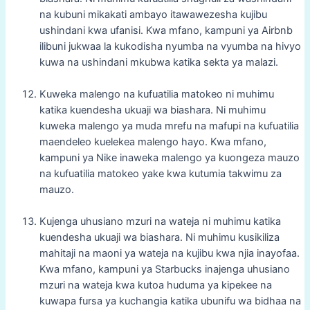
na kubuni mikakati ambayo itawawezesha kujibu
ushindani kwa ufanisi. Kwa mfano, kampuni ya Airbnb
ilibuni jukwaa la kukodisha nyumba na vyumba na hivyo
kuwa na ushindani mkubwa katika sekta ya malazi.
Kuweka malengo na kufuatilia matokeo ni muhimu
katika kuendesha ukuaji wa biashara. Ni muhimu
kuweka malengo ya muda mrefu na mafupi na kufuatilia
maendeleo kuelekea malengo hayo. Kwa mfano,
kampuni ya Nike inaweka malengo ya kuongeza mauzo
na kufuatilia matokeo yake kwa kutumia takwimu za
mauzo.
Kujenga uhusiano mzuri na wateja ni muhimu katika
kuendesha ukuaji wa biashara. Ni muhimu kusikiliza
mahitaji na maoni ya wateja na kujibu kwa njia inayofaa.
Kwa mfano, kampuni ya Starbucks inajenga uhusiano
mzuri na wateja kwa kutoa huduma ya kipekee na
kuwapa fursa ya kuchangia katika ubunifu wa bidhaa na