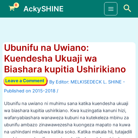
Skip
Sea
AckySHINE
to
Main
content
Menu
Ubunifu na Uwiano:
Kuendesha Ukuaji wa
Biashara kupitia Ushirikiano
Leave a Comment
/ By
/
Ubunifu na uwiano ni muhimu sana katika kuendesha ukuaji
wa biashara kupitia ushirikiano. Kwa kuzingatia kanuni hizi,
wafanyabiashara wanaweza kubuni na kutekeleza mbinu za
ubunifu ambazo zinawawezesha kuongeza mapato na kuwa
na ushindani mkubwa katika soko. Katika makala hii, tutajadili