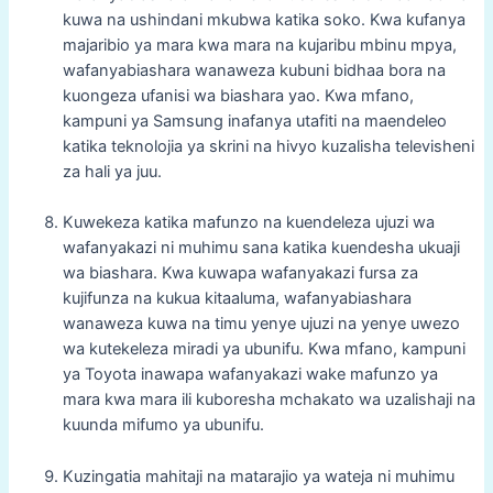
kuwa na ushindani mkubwa katika soko. Kwa kufanya
majaribio ya mara kwa mara na kujaribu mbinu mpya,
wafanyabiashara wanaweza kubuni bidhaa bora na
kuongeza ufanisi wa biashara yao. Kwa mfano,
kampuni ya Samsung inafanya utafiti na maendeleo
katika teknolojia ya skrini na hivyo kuzalisha televisheni
za hali ya juu.
Kuwekeza katika mafunzo na kuendeleza ujuzi wa
wafanyakazi ni muhimu sana katika kuendesha ukuaji
wa biashara. Kwa kuwapa wafanyakazi fursa za
kujifunza na kukua kitaaluma, wafanyabiashara
wanaweza kuwa na timu yenye ujuzi na yenye uwezo
wa kutekeleza miradi ya ubunifu. Kwa mfano, kampuni
ya Toyota inawapa wafanyakazi wake mafunzo ya
mara kwa mara ili kuboresha mchakato wa uzalishaji na
kuunda mifumo ya ubunifu.
Kuzingatia mahitaji na matarajio ya wateja ni muhimu