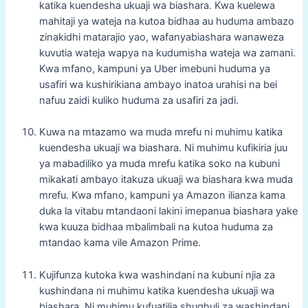
katika kuendesha ukuaji wa biashara. Kwa kuelewa
mahitaji ya wateja na kutoa bidhaa au huduma ambazo
zinakidhi matarajio yao, wafanyabiashara wanaweza
kuvutia wateja wapya na kudumisha wateja wa zamani.
Kwa mfano, kampuni ya Uber imebuni huduma ya
usafiri wa kushirikiana ambayo inatoa urahisi na bei
nafuu zaidi kuliko huduma za usafiri za jadi.
Kuwa na mtazamo wa muda mrefu ni muhimu katika
kuendesha ukuaji wa biashara. Ni muhimu kufikiria juu
ya mabadiliko ya muda mrefu katika soko na kubuni
mikakati ambayo itakuza ukuaji wa biashara kwa muda
mrefu. Kwa mfano, kampuni ya Amazon ilianza kama
duka la vitabu mtandaoni lakini imepanua biashara yake
kwa kuuza bidhaa mbalimbali na kutoa huduma za
mtandao kama vile Amazon Prime.
Kujifunza kutoka kwa washindani na kubuni njia za
kushindana ni muhimu katika kuendesha ukuaji wa
biashara. Ni muhimu kufuatilia shughuli za washindani