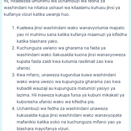
hii, nitaelezea umuhimu wa uchambuzi wa fedha za
washindani na nitatoa ushauri wa kitaalamu kuhusu jinsi ya
kuifanya vizuri katika uwanja huo.
Kuelewa jinsi washindani wako wanavyotumia mapato
yao ni muhimu sana katika kufanya maamuzi ya kifedha
katika biashara yako.
Kuchunguza uwiano wa gharama na faida ya
washindani wako itakusaidia kuona jinsi wanavyoweza
kupata faida zaidi kwa kutumia rasilimali zao kwa
ufanisi.
Kwa mfano, unaweza kugundua kuwa washindani
wako wana uwezo wa kupunguza gharama zao kwa
kubadili wauzaji au kupunguza matumizi yasiyo ya
lazima. Hii inaweza kukupa fursa ya kubuni mikakati ya
kuboresha ufanisi wako wa kifedha pia.
Uchambuzi wa fedha za washindani unaweza
kukusaidia kujua jinsi washindani wako wanavyopata
mafanikio katika soko na kuchunguza mifano yao ya
biashara inayofanya vizuri.