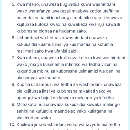
Kwa mfano, unaweza kugundua kuwa washindani
wako wanafanya uwekezaji mkubwa katika utafiti na
maendeleo na hii inachangia mafanikio yao. Unaweza
kujifunza kutoka kwao na kuwekeza kwa njia sawa ili
kuboresha bidhaa na huduma zako.
Uchambuzi wa fedha za washindani unaweza
kukusaidia kuamua jinsi ya kusimamia na kutumia
rasilimali zako kwa ufanisi zaidi.
Kwa mfano, unaweza kujifunza kutoka kwa washindani
wako jinsi ya kusimamia mtiririko wa fedha vizuri na
kugundua mbinu za kuboresha usimamizi wa deni na
ukusanyaji wa mapato.
Kupitia uchambuzi wa fedha za washindani, unaweza
pia kujifunza jinsi ya kuboresha mikakati yako ya
upangaji wa bajeti na kuweka malengo ya kifedha.
Mchakato huu unaweza kukusaidia kuweka malengo
sahihi na kufuatilia maendeleo yako kulingana na
washindani wako.
Kuelewa jinsi washindani wako wanavyotumia fedha