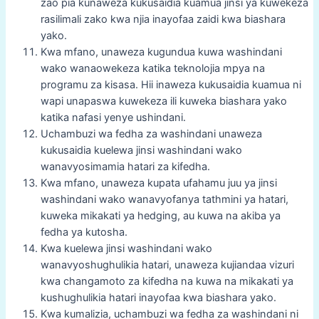
zao pia kunaweza kukusaidia kuamua jinsi ya kuwekeza
rasilimali zako kwa njia inayofaa zaidi kwa biashara
yako.
Kwa mfano, unaweza kugundua kuwa washindani
wako wanaowekeza katika teknolojia mpya na
programu za kisasa. Hii inaweza kukusaidia kuamua ni
wapi unapaswa kuwekeza ili kuweka biashara yako
katika nafasi yenye ushindani.
Uchambuzi wa fedha za washindani unaweza
kukusaidia kuelewa jinsi washindani wako
wanavyosimamia hatari za kifedha.
Kwa mfano, unaweza kupata ufahamu juu ya jinsi
washindani wako wanavyofanya tathmini ya hatari,
kuweka mikakati ya hedging, au kuwa na akiba ya
fedha ya kutosha.
Kwa kuelewa jinsi washindani wako
wanavyoshughulikia hatari, unaweza kujiandaa vizuri
kwa changamoto za kifedha na kuwa na mikakati ya
kushughulikia hatari inayofaa kwa biashara yako.
Kwa kumalizia, uchambuzi wa fedha za washindani ni