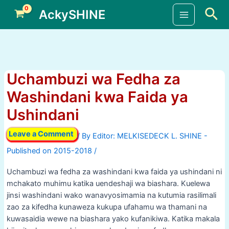
Skip
Sea
AckySHINE
to
Main
content
Menu
Uchambuzi wa Fedha za
Washindani kwa Faida ya
Ushindani
Leave a Comment
/ By
/
Uchambuzi wa fedha za washindani kwa faida ya ushindani ni
mchakato muhimu katika uendeshaji wa biashara. Kuelewa
jinsi washindani wako wanavyosimamia na kutumia rasilimali
zao za kifedha kunaweza kukupa ufahamu wa thamani na
kuwasaidia wewe na biashara yako kufanikiwa. Katika makala