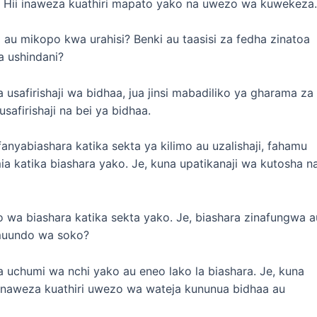
 Hii inaweza kuathiri mapato yako na uwezo wa kuwekeza.
 au mikopo kwa urahisi? Benki au taasisi za fedha zinatoa
a ushindani?
 usafirishaji wa bidhaa, jua jinsi mabadiliko ya gharama za
afirishaji na bei ya bidhaa.
nyabiashara katika sekta ya kilimo au uzalishaji, fahamu
katika biashara yako. Je, kuna upatikanaji wa kutosha n
wa biashara katika sekta yako. Je, biashara zinafungwa a
 muundo wa soko?
 uchumi wa nchi yako au eneo lako la biashara. Je, kuna
naweza kuathiri uwezo wa wateja kununua bidhaa au