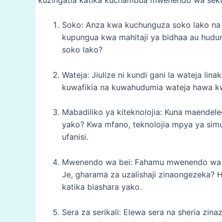
Soko: Anza kwa kuchunguza soko lako na k
kupungua kwa mahitaji ya bidhaa au hudu
soko lako?
Wateja: Jiulize ni kundi gani la wateja li
kuwafikia na kuwahudumia wateja hawa kw
Mabadiliko ya kiteknolojia: Kuna maendel
yako? Kwa mfano, teknolojia mpya ya si
ufanisi.
Mwenendo wa bei: Fahamu mwenendo wa be
Je, gharama za uzalishaji zinaongezeka? H
katika biashara yako.
Sera za serikali: Elewa sera na sheria zina