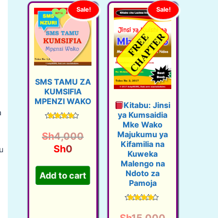
Sale!
Sale!
SMS TAMU ZA
KUMSIFIA
MPENZI WAKO
Kitabu: Jinsi
a
ya Kumsaidia
Mke Wako
Rated
4.41
Majukumu ya
O
Sh
4,000
out of 5
Kifamilia na
C
r
Sh
0
u
Kuweka
u
i
Malengo na
r
g
Ndoto za
Add to cart
Pamoja
r
i
e
n
Rated
n
a
4.40
Sh
15,000