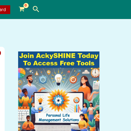
Search
ard
o