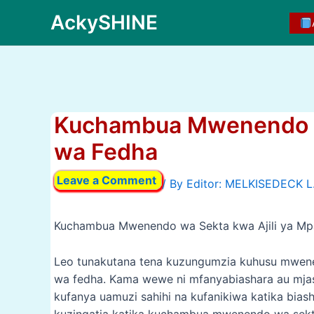
Skip
AckySHINE
to
content
Kuchambua Mwenendo wa
wa Fedha
Leave a Comment
/ By
Kuchambua Mwenendo wa Sekta kwa Ajili ya M
Leo tunakutana tena kuzungumzia kuhusu mwene
wa fedha. Kama wewe ni mfanyabiashara au mjas
kufanya uamuzi sahihi na kufanikiwa katika bia
kuzingatia katika kuchambua mwenendo wa sekt