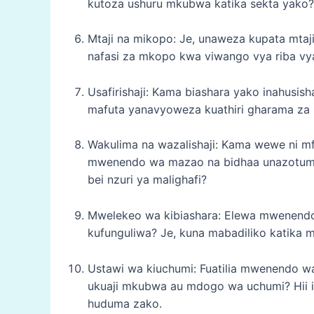
kutoza ushuru mkubwa katika sekta yako?
Mtaji na mikopo: Je, unaweza kupata mtaji
nafasi za mkopo kwa viwango vya riba vy
Usafirishaji: Kama biashara yako inahusisha
mafuta yanavyoweza kuathiri gharama za us
Wakulima na wazalishaji: Kama wewe ni mfa
mwenendo wa mazao na bidhaa unazotumia 
bei nzuri ya malighafi?
Mwelekeo wa kibiashara: Elewa mwenendo 
kufunguliwa? Je, kuna mabadiliko katika
Ustawi wa kiuchumi: Fuatilia mwenendo wa
ukuaji mkubwa au mdogo wa uchumi? Hii i
huduma zako.