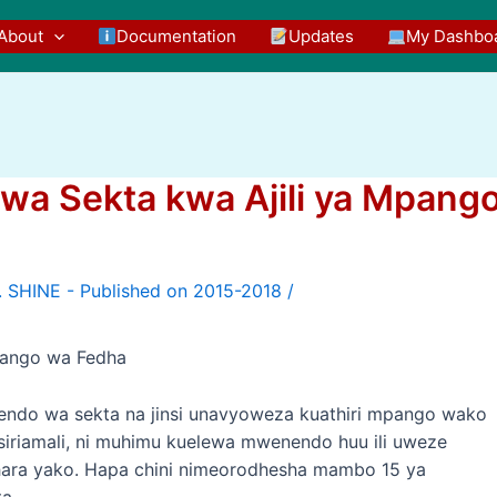
About
Documentation
Updates
My Dashbo
 Sekta kwa Ajili ya Mpang
/
pango wa Fedha
ndo wa sekta na jinsi unavyoweza kuathiri mpango wako
iriamali, ni muhimu kuelewa mwenendo huu ili uweze
shara yako. Hapa chini nimeorodhesha mambo 15 ya
a.