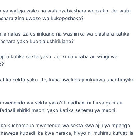
dha ya wateja wako na wafanyabiashara wenzako. Je, watu
iashara zina uwezo wa kukopesheka?
lia nafasi za ushirikiano na washirika wa biashara katika
ashara yako kupitia ushirikiano?
ra katika sekta yako. Je, kuna uhaba au wingi wa
o?
tika sekta yako. Je, kuna uwekezaji mkubwa unaofanyika
 mwenendo wa sekta yako? Unadhani ni fursa gani au
adhali shiriki maoni yako katika sehemu ya maoni.
tika kuchambua mwenendo wa sekta kwa ajili ya mpango
weza kubadilika kwa haraka, hivyo ni muhimu kufuatilia