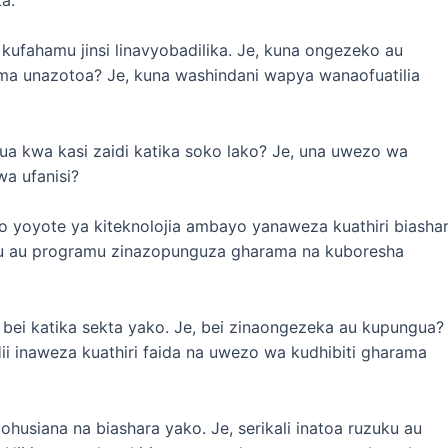
ufahamu jinsi linavyobadilika. Je, kuna ongezeko au
ma unazotoa? Je, kuna washindani wapya wanaofuatilia
nakua kwa kasi zaidi katika soko lako? Je, una uwezo wa
a ufanisi?
eo yoyote ya kiteknolojia ambayo yanaweza kuathiri biasha
mu au programu zinazopunguza gharama na kuboresha
i katika sekta yako. Je, bei zinaongezeka au kupungua?
ii inaweza kuathiri faida na uwezo wa kudhibiti gharama
zohusiana na biashara yako. Je, serikali inatoa ruzuku au