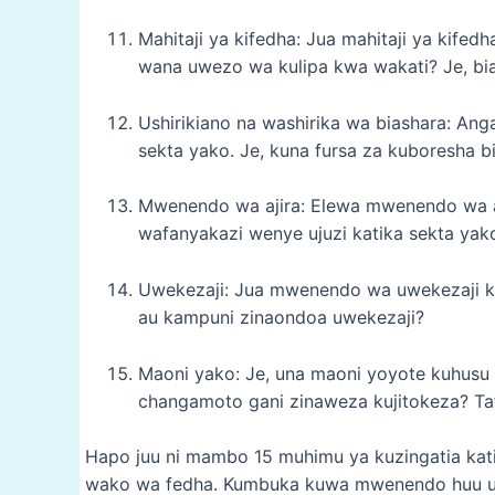
Mahitaji ya kifedha: Jua mahitaji ya kife
wana uwezo wa kulipa kwa wakati? Je, b
Ushirikiano na washirika wa biashara: Anga
sekta yako. Je, kuna fursa za kuboresha bi
Mwenendo wa ajira: Elewa mwenendo wa aji
wafanyakazi wenye ujuzi katika sekta yak
Uwekezaji: Jua mwenendo wa uwekezaji ka
au kampuni zinaondoa uwekezaji?
Maoni yako: Je, una maoni yoyote kuhusu
changamoto gani zinaweza kujitokeza? Taf
Hapo juu ni mambo 15 muhimu ya kuzingatia ka
wako wa fedha. Kumbuka kuwa mwenendo huu una