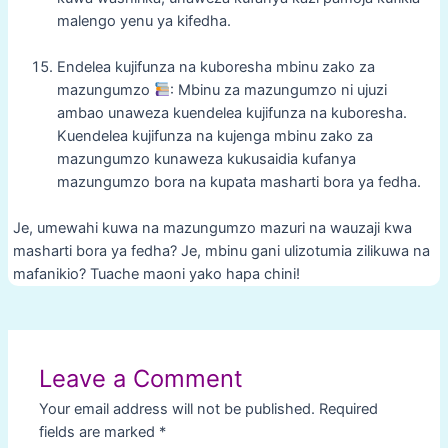
malengo yenu ya kifedha.
Endelea kujifunza na kuboresha mbinu zako za
mazungumzo
: Mbinu za mazungumzo ni ujuzi
ambao unaweza kuendelea kujifunza na kuboresha.
Kuendelea kujifunza na kujenga mbinu zako za
mazungumzo kunaweza kukusaidia kufanya
mazungumzo bora na kupata masharti bora ya fedha.
Je, umewahi kuwa na mazungumzo mazuri na wauzaji kwa
masharti bora ya fedha? Je, mbinu gani ulizotumia zilikuwa na
mafanikio? Tuache maoni yako hapa chini!
Post
navigation
Leave a Comment
Your email address will not be published.
Required
fields are marked
*