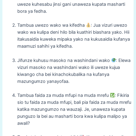
uweze kuhesabu jinsi gani unaweza kupata masharti
bora ya fedha.
Tambua uwezo wako wa kifedha
: Jua vizuri uwezo
wako wa kulipa deni hilo bila kuathiri biashara yako. Hii
itakusaidia kuweka mipaka yako na kukusaidia kufanya
maamuzi sahihi ya kifedha.
Jifunze kuhusu masoko na washindani wako
: Elewa
vizuri masoko na washindani wako ili uweze kujua
kiwango cha bei kinachokubalika na kufanya
mazungumzo yanayofaa.
Tambua faida za muda mfupi na muda mrefu
: Fikiria
sio tu faida za muda mfupi, bali pia faida za muda mrefu
katika mazungumzo na wauzaji. Je, unaweza kupata
punguzo la bei au masharti bora kwa kulipa malipo ya
awali?