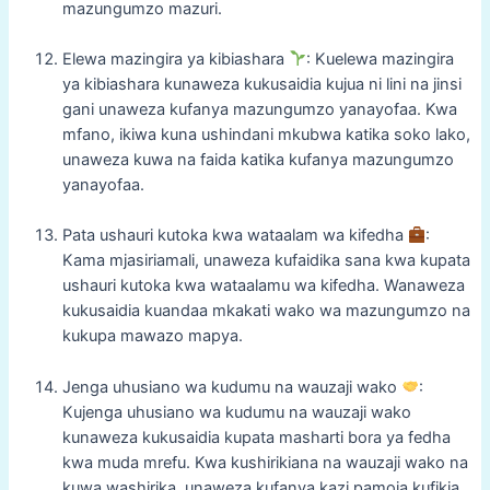
mazungumzo mazuri.
Elewa mazingira ya kibiashara
: Kuelewa mazingira
ya kibiashara kunaweza kukusaidia kujua ni lini na jinsi
gani unaweza kufanya mazungumzo yanayofaa. Kwa
mfano, ikiwa kuna ushindani mkubwa katika soko lako,
unaweza kuwa na faida katika kufanya mazungumzo
yanayofaa.
Pata ushauri kutoka kwa wataalam wa kifedha
:
Kama mjasiriamali, unaweza kufaidika sana kwa kupata
ushauri kutoka kwa wataalamu wa kifedha. Wanaweza
kukusaidia kuandaa mkakati wako wa mazungumzo na
kukupa mawazo mapya.
Jenga uhusiano wa kudumu na wauzaji wako
:
Kujenga uhusiano wa kudumu na wauzaji wako
kunaweza kukusaidia kupata masharti bora ya fedha
kwa muda mrefu. Kwa kushirikiana na wauzaji wako na
kuwa washirika, unaweza kufanya kazi pamoja kufikia