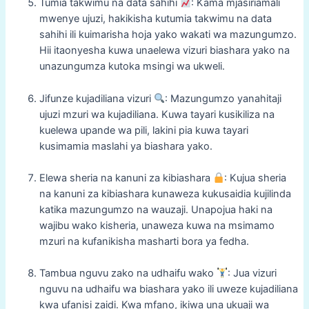
Tumia takwimu na data sahihi
: Kama mjasiriamali
mwenye ujuzi, hakikisha kutumia takwimu na data
sahihi ili kuimarisha hoja yako wakati wa mazungumzo.
Hii itaonyesha kuwa unaelewa vizuri biashara yako na
unazungumza kutoka msingi wa ukweli.
Jifunze kujadiliana vizuri
: Mazungumzo yanahitaji
ujuzi mzuri wa kujadiliana. Kuwa tayari kusikiliza na
kuelewa upande wa pili, lakini pia kuwa tayari
kusimamia maslahi ya biashara yako.
Elewa sheria na kanuni za kibiashara
: Kujua sheria
na kanuni za kibiashara kunaweza kukusaidia kujilinda
katika mazungumzo na wauzaji. Unapojua haki na
wajibu wako kisheria, unaweza kuwa na msimamo
mzuri na kufanikisha masharti bora ya fedha.
Tambua nguvu zako na udhaifu wako
: Jua vizuri
nguvu na udhaifu wa biashara yako ili uweze kujadiliana
kwa ufanisi zaidi. Kwa mfano, ikiwa una ukuaji wa