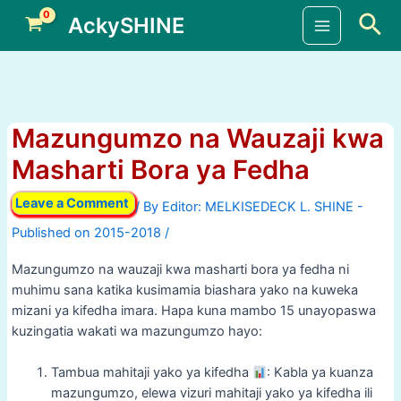
Skip
Sea
AckySHINE
to
Main
content
Menu
Mazungumzo na Wauzaji kwa
Masharti Bora ya Fedha
Leave a Comment
/ By
/
Mazungumzo na wauzaji kwa masharti bora ya fedha ni
muhimu sana katika kusimamia biashara yako na kuweka
mizani ya kifedha imara. Hapa kuna mambo 15 unayopaswa
kuzingatia wakati wa mazungumzo hayo:
Tambua mahitaji yako ya kifedha
: Kabla ya kuanza
mazungumzo, elewa vizuri mahitaji yako ya kifedha ili