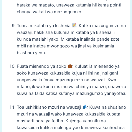
haraka wa mapato, unaweza kutumia hii kama pointi
chanya wakati wa mazungumzo.
Tumia mikataba ya kisheria
: Katika mazungumzo na
wauzaji, hakikisha kutumia mikataba ya kisheria ili
kulinda maslahi yako. Mikataba inalinda pande zote
mbili na inatoa mwongozo wa jinsi ya kusimamia
biashara yenu.
Fuata mienendo ya soko
: Kufuatilia mienendo ya
soko kunaweza kukusaidia kujua ni lini na jinsi gani
unapaswa kufanya mazungumzo na wauzaji. Kwa
mfano, ikiwa kuna msimu wa chini ya mauzo, unaweza
kuwa na faida katika kufanya mazungumzo yanayofaa.
Toa ushirikiano mzuri na wauzaji
: Kuwa na uhusiano
mzuri na wauzaji wako kunaweza kukusaidia kupata
masharti bora ya fedha. Kujenga uaminifu na
kuwasaidia kufikia malengo yao kunaweza kuchochea