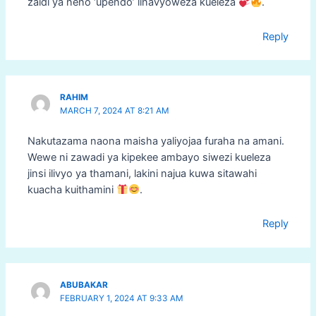
zaidi ya neno ‘upendo’ linavyoweza kueleza
.
Reply
RAHIM
MARCH 7, 2024 AT 8:21 AM
Nakutazama naona maisha yaliyojaa furaha na amani.
Wewe ni zawadi ya kipekee ambayo siwezi kueleza
jinsi ilivyo ya thamani, lakini najua kuwa sitawahi
kuacha kuithamini
.
Reply
ABUBAKAR
FEBRUARY 1, 2024 AT 9:33 AM