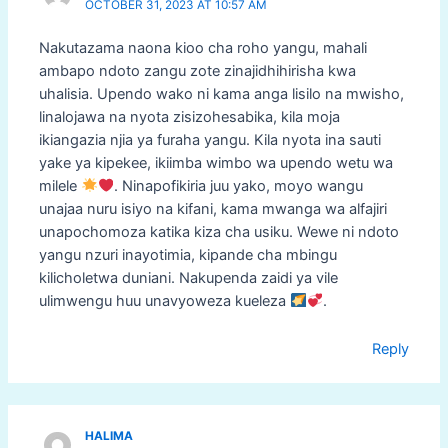
OCTOBER 31, 2023 AT 10:57 AM
Nakutazama naona kioo cha roho yangu, mahali
ambapo ndoto zangu zote zinajidhihirisha kwa
uhalisia. Upendo wako ni kama anga lisilo na mwisho,
linalojawa na nyota zisizohesabika, kila moja
ikiangazia njia ya furaha yangu. Kila nyota ina sauti
yake ya kipekee, ikiimba wimbo wa upendo wetu wa
milele
. Ninapofikiria juu yako, moyo wangu
unajaa nuru isiyo na kifani, kama mwanga wa alfajiri
unapochomoza katika kiza cha usiku. Wewe ni ndoto
yangu nzuri inayotimia, kipande cha mbingu
kilicholetwa duniani. Nakupenda zaidi ya vile
ulimwengu huu unavyoweza kueleza
.
Reply
HALIMA