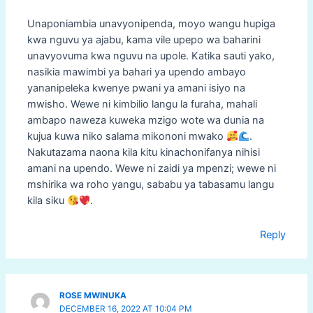
Unaponiambia unavyonipenda, moyo wangu hupiga
kwa nguvu ya ajabu, kama vile upepo wa baharini
unavyovuma kwa nguvu na upole. Katika sauti yako,
nasikia mawimbi ya bahari ya upendo ambayo
yananipeleka kwenye pwani ya amani isiyo na
mwisho. Wewe ni kimbilio langu la furaha, mahali
ambapo naweza kuweka mzigo wote wa dunia na
kujua kuwa niko salama mikononi mwako
.
Nakutazama naona kila kitu kinachonifanya nihisi
amani na upendo. Wewe ni zaidi ya mpenzi; wewe ni
mshirika wa roho yangu, sababu ya tabasamu langu
kila siku
.
Reply
ROSE MWINUKA
DECEMBER 16, 2022 AT 10:04 PM