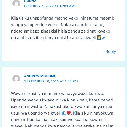
HUSNA
OCTOBER 4, 2023 AT 10:03 AM
Kila usiku unapofunga macho yako, ninatuma maombi
yangu ya upendo kwako. Nakutakia ndoto tamu,
ndoto ambazo zinaakisi hisia zangu za dhati kwako,
na ambazo zitakufanya uhisi furaha ya kweli
.
Reply
ANDREW MCHOME
SEPTEMBER 10, 2023 AT 1:53 PM
Wewe ni zaidi ya maneno yanavyoweza kueleza.
Upendo wangu kwako ni wa kina kirefu, kama bahari
isiyo na mwisho. Ninakushukuru kwa kunifanya nijue
uzuri wa upendo wa kweli
. Kila siku ninayokuwa
nawe ni baraka, na sitaki kamwe kuacha kuwa na
wewe. Nakupenda kwa namna isiyoelezeka, na najua