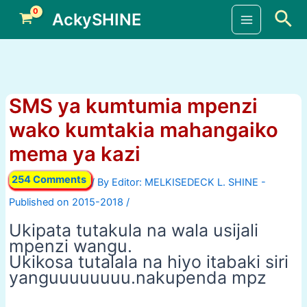
Skip
Sea
AckySHINE
to
Main
content
Menu
SMS ya kumtumia mpenzi
wako kumtakia mahangaiko
mema ya kazi
254 Comments
/ By
/
Ukipata tutakula na wala usijali
mpenzi wangu.
Ukikosa tutalala na hiyo itabaki siri
yanguuuuuuuu.nakupenda mpz