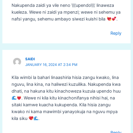
Nakupenda zaidi ya vile neno \\\’upendo\\\’ linaweza
kueleza. Wewe ni zaidi ya mpenzi; wewe ni sehemu ya
nafsi yangu, sehemu ambayo siwezi kuishi bila
.
Reply
SAIDI
JANUARY 16, 2024 AT 2:34 PM
Kila wimbi la bahari linaashiria hisia zangu kwako, lina
nguvu, lina kina, na haliwezi kuzuilika. Nakupenda kwa
dhati, na hakuna kitu kinachoweza kuzuia upendo huu
. Wewe ni kila kitu kinachonifanya nihisi hai, na
sitaki kamwe kuacha kukupenda. Kila hisia zangu
kwako ni kama mawimbi yanayokuja na nguvu mpya
kila siku
.
Reply