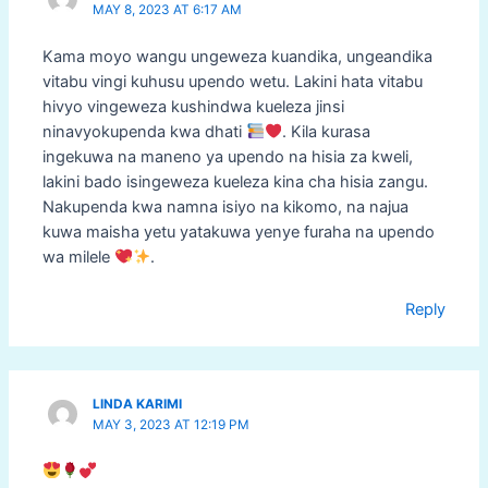
MAY 8, 2023 AT 6:17 AM
Kama moyo wangu ungeweza kuandika, ungeandika
vitabu vingi kuhusu upendo wetu. Lakini hata vitabu
hivyo vingeweza kushindwa kueleza jinsi
ninavyokupenda kwa dhati
. Kila kurasa
ingekuwa na maneno ya upendo na hisia za kweli,
lakini bado isingeweza kueleza kina cha hisia zangu.
Nakupenda kwa namna isiyo na kikomo, na najua
kuwa maisha yetu yatakuwa yenye furaha na upendo
wa milele
.
Reply
LINDA KARIMI
MAY 3, 2023 AT 12:19 PM