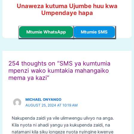
Unaweza kutuma Ujumbe huu kwa
Umpendaye hapa
Mtumie WhatsApp
Mtumie SMS
Post
navigation
254 thoughts on “SMS ya kumtumia
mpenzi wako kumtakia mahangaiko
mema ya kazi”
MICHAEL ONYANGO
AUGUST 25, 2024 AT 10:19 AM
Nakupenda zaidi ya vile ulimwengu ulivyo na anga.
Kila nyota ni ahadi yangu ya kukupenda zaidi, na
natamani kila siku iongeze nyota nyingine kwenye