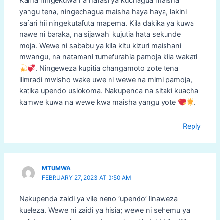
Kama ningekuwa na nafasi ya kuchagua maisha
yangu tena, ningechagua maisha haya haya, lakini
safari hii ningekutafuta mapema. Kila dakika ya kuwa
nawe ni baraka, na sijawahi kujutia hata sekunde
moja. Wewe ni sababu ya kila kitu kizuri maishani
mwangu, na natamani tumefurahia pamoja kila wakati
. Ningeweza kupitia changamoto zote tena
ilimradi mwisho wake uwe ni wewe na mimi pamoja,
katika upendo usiokoma. Nakupenda na sitaki kuacha
kamwe kuwa na wewe kwa maisha yangu yote
.
Reply
MTUMWA
FEBRUARY 27, 2023 AT 3:50 AM
Nakupenda zaidi ya vile neno ‘upendo’ linaweza
kueleza. Wewe ni zaidi ya hisia; wewe ni sehemu ya