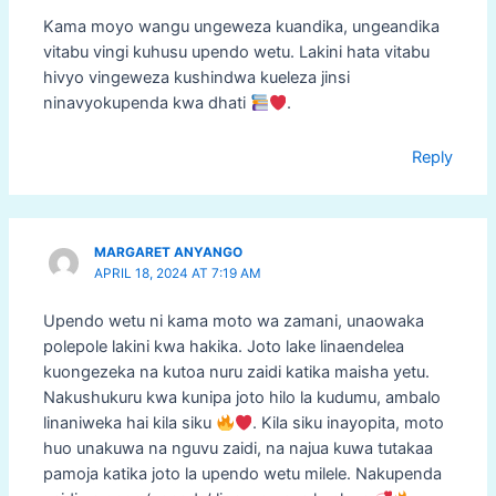
Kama moyo wangu ungeweza kuandika, ungeandika
vitabu vingi kuhusu upendo wetu. Lakini hata vitabu
hivyo vingeweza kushindwa kueleza jinsi
ninavyokupenda kwa dhati
.
Reply
MARGARET ANYANGO
APRIL 18, 2024 AT 7:19 AM
Upendo wetu ni kama moto wa zamani, unaowaka
polepole lakini kwa hakika. Joto lake linaendelea
kuongezeka na kutoa nuru zaidi katika maisha yetu.
Nakushukuru kwa kunipa joto hilo la kudumu, ambalo
linaniweka hai kila siku
. Kila siku inayopita, moto
huo unakuwa na nguvu zaidi, na najua kuwa tutakaa
pamoja katika joto la upendo wetu milele. Nakupenda