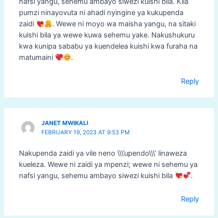
nafsi yangu, sehemu ambayo siwezi kuishi bila. Kila
pumzi ninayovuta ni ahadi nyingine ya kukupenda
zaidi
. Wewe ni moyo wa maisha yangu, na sitaki
kuishi bila ya wewe kuwa sehemu yake. Nakushukuru
kwa kunipa sababu ya kuendelea kuishi kwa furaha na
matumaini
.
Reply
JANET MWIKALI
FEBRUARY 19, 2023 AT 9:53 PM
Nakupenda zaidi ya vile neno \\\’upendo\\\’ linaweza
kueleza. Wewe ni zaidi ya mpenzi; wewe ni sehemu ya
nafsi yangu, sehemu ambayo siwezi kuishi bila
.
Reply