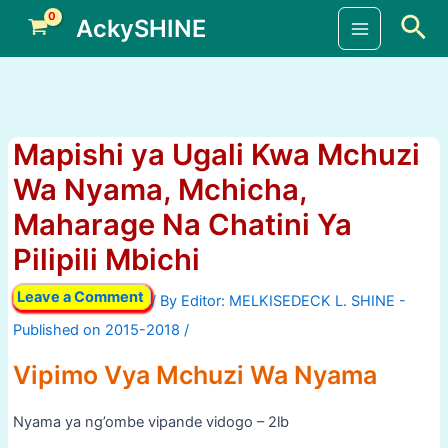
Skip
Sea
AckySHINE
to
Main
content
Menu
Mapishi ya Ugali Kwa Mchuzi
Wa Nyama, Mchicha,
Maharage Na Chatini Ya
Pilipili Mbichi
Leave a Comment
/ By
/
Vipimo Vya Mchuzi Wa Nyama
Nyama ya ng’ombe vipande vidogo – 2lb