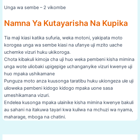
Unga wa sembe – 2 vikombe
Namna Ya Kutayarisha Na Kupika
Tia maji kiasi katika sufuria, weka motoni, yakipata moto
korogea unga wa sembe kiasi na ufanye uji mzito uache
uchemke vizuri huku ukikoroga.
Chota kibakuli kimoja cha uji huo weka pembeni kisha mimina
unga wote uliobaki upigepige uchanganyike vizuri kwenye uji
huo mpaka ushikamane
Punguza moto anza kuusonga taratibu huku ukiongeza ule uji
ulioweka pembeni kidogo kidogo mpaka uone sasa
umeshikamana vizuri.
Endelea kusonga mpaka ulainike kisha mimina kwenye bakuli
au sahani na itakuwa tayari kwa kuliwa na mchuzi wa nyama,
maharage, mboga na chatini.
Post
navigation