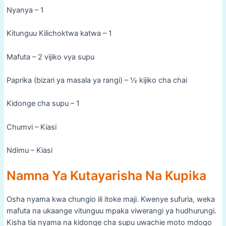
Nyanya – 1
Kitunguu Kilichoktwa katwa – 1
Mafuta – 2 vijiko vya supu
Paprika (bizari ya masala ya rangi) – ½ kijiko cha chai
Kidonge cha supu – 1
Chumvi – Kiasi
Ndimu – Kiasi
Namna Ya Kutayarisha Na Kupika
Osha nyama kwa chungio ili itoke maji. Kwenye sufuria, weka
mafuta na ukaange vitunguu mpaka viwerangi ya hudhurungi.
Kisha tia nyama na kidonge cha supu uwachie moto mdogo