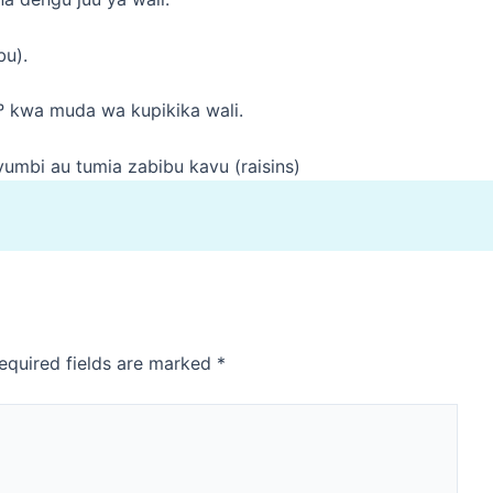
bu).
0º kwa muda wa kupikika wali.
umbi au tumia zabibu kavu (raisins)
equired fields are marked
*