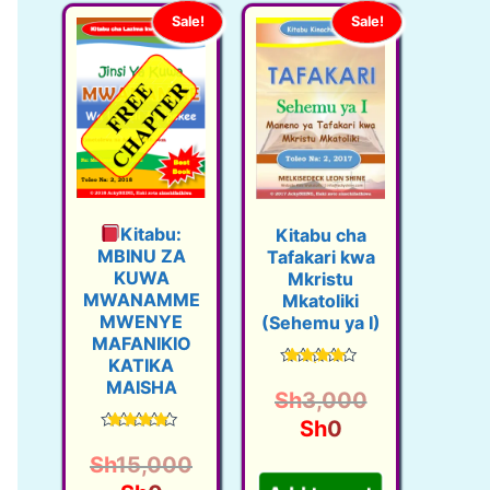
Sale!
Sale!
Kitabu:
Kitabu cha
MBINU ZA
Tafakari kwa
KUWA
Mkristu
MWANAMME
Mkatoliki
MWENYE
(Sehemu ya I)
MAFANIKIO
KATIKA
Rated
MAISHA
4.38
O
Sh
3,000
out of 5
C
r
Sh
0
Rated
u
i
4.60
Sh
15,000
out of 5
r
g