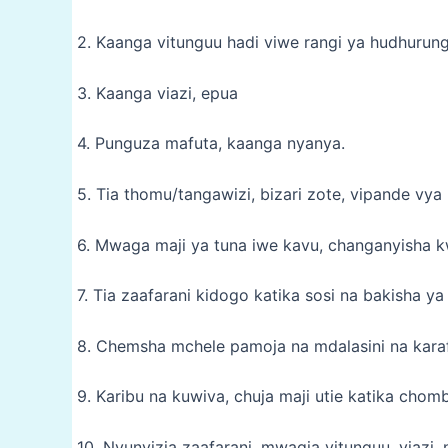
2. Kaanga vitunguu hadi viwe rangi ya hudhurun
3. Kaanga viazi, epua
4. Punguza mafuta, kaanga nyanya.
5. Tia thomu/tangawizi, bizari zote, vipande vy
6. Mwaga maji ya tuna iwe kavu, changanyisha k
7. Tia zaafarani kidogo katika sosi na bakisha ya 
8. Chemsha mchele pamoja na mdalasini na kara
9. Karibu na kuwiva, chuja maji utie katika chomb
10. Nyunyizia zaafarani, mwagia vitunguu, viazi, 