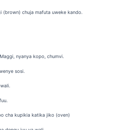
gi (brown) chuja mafuta uweke kando.
a Maggi, nyanya kopo, chumvi.
wenye sosi.
wali.
fuu.
o cha kupikia katika jiko (oven)
na dengu juu ya wali.