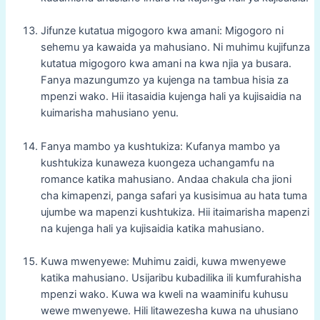
Jifunze kutatua migogoro kwa amani: Migogoro ni
sehemu ya kawaida ya mahusiano. Ni muhimu kujifunza
kutatua migogoro kwa amani na kwa njia ya busara.
Fanya mazungumzo ya kujenga na tambua hisia za
mpenzi wako. Hii itasaidia kujenga hali ya kujisaidia na
kuimarisha mahusiano yenu.
Fanya mambo ya kushtukiza: Kufanya mambo ya
kushtukiza kunaweza kuongeza uchangamfu na
romance katika mahusiano. Andaa chakula cha jioni
cha kimapenzi, panga safari ya kusisimua au hata tuma
ujumbe wa mapenzi kushtukiza. Hii itaimarisha mapenzi
na kujenga hali ya kujisaidia katika mahusiano.
Kuwa mwenyewe: Muhimu zaidi, kuwa mwenyewe
katika mahusiano. Usijaribu kubadilika ili kumfurahisha
mpenzi wako. Kuwa wa kweli na waaminifu kuhusu
wewe mwenyewe. Hili litawezesha kuwa na uhusiano