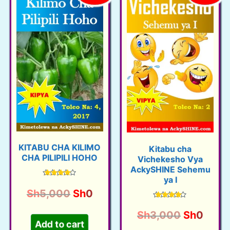
KITABU CHA KILIMO
Kitabu cha
CHA PILIPILI HOHO
Vichekesho Vya
AckySHINE Sehemu
ya I
Rated
4.40
O
C
Sh
5,000
Sh
0
out of 5
r
u
Rated
4.42
O
C
Sh
3,000
Sh
0
out of 5
i
r
Add to cart
r
u