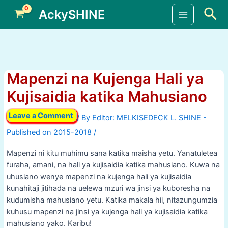
Skip
Sea
AckySHINE
to
Main
content
Menu
Mapenzi na Kujenga Hali ya
Kujisaidia katika Mahusiano
Leave a Comment
/ By
/
Mapenzi ni kitu muhimu sana katika maisha yetu. Yanatuletea
furaha, amani, na hali ya kujisaidia katika mahusiano. Kuwa na
uhusiano wenye mapenzi na kujenga hali ya kujisaidia
kunahitaji jitihada na uelewa mzuri wa jinsi ya kuboresha na
kudumisha mahusiano yetu. Katika makala hii, nitazungumzia
kuhusu mapenzi na jinsi ya kujenga hali ya kujisaidia katika
mahusiano yako. Karibu!