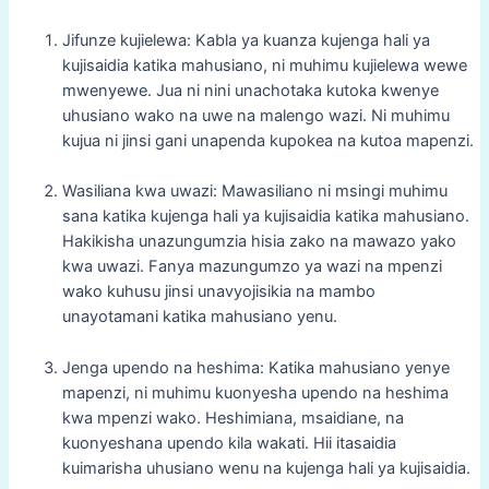
Jifunze kujielewa: Kabla ya kuanza kujenga hali ya
kujisaidia katika mahusiano, ni muhimu kujielewa wewe
mwenyewe. Jua ni nini unachotaka kutoka kwenye
uhusiano wako na uwe na malengo wazi. Ni muhimu
kujua ni jinsi gani unapenda kupokea na kutoa mapenzi.
Wasiliana kwa uwazi: Mawasiliano ni msingi muhimu
sana katika kujenga hali ya kujisaidia katika mahusiano.
Hakikisha unazungumzia hisia zako na mawazo yako
kwa uwazi. Fanya mazungumzo ya wazi na mpenzi
wako kuhusu jinsi unavyojisikia na mambo
unayotamani katika mahusiano yenu.
Jenga upendo na heshima: Katika mahusiano yenye
mapenzi, ni muhimu kuonyesha upendo na heshima
kwa mpenzi wako. Heshimiana, msaidiane, na
kuonyeshana upendo kila wakati. Hii itasaidia
kuimarisha uhusiano wenu na kujenga hali ya kujisaidia.