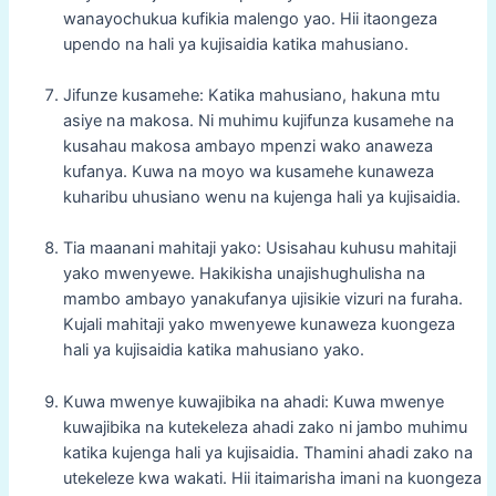
wanayochukua kufikia malengo yao. Hii itaongeza
upendo na hali ya kujisaidia katika mahusiano.
Jifunze kusamehe: Katika mahusiano, hakuna mtu
asiye na makosa. Ni muhimu kujifunza kusamehe na
kusahau makosa ambayo mpenzi wako anaweza
kufanya. Kuwa na moyo wa kusamehe kunaweza
kuharibu uhusiano wenu na kujenga hali ya kujisaidia.
Tia maanani mahitaji yako: Usisahau kuhusu mahitaji
yako mwenyewe. Hakikisha unajishughulisha na
mambo ambayo yanakufanya ujisikie vizuri na furaha.
Kujali mahitaji yako mwenyewe kunaweza kuongeza
hali ya kujisaidia katika mahusiano yako.
Kuwa mwenye kuwajibika na ahadi: Kuwa mwenye
kuwajibika na kutekeleza ahadi zako ni jambo muhimu
katika kujenga hali ya kujisaidia. Thamini ahadi zako na
utekeleze kwa wakati. Hii itaimarisha imani na kuongeza