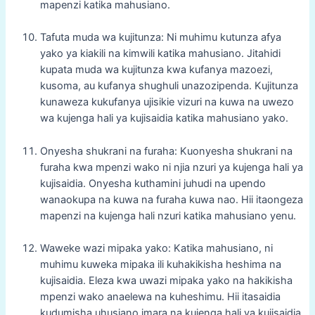
mapenzi katika mahusiano.
Tafuta muda wa kujitunza: Ni muhimu kutunza afya
yako ya kiakili na kimwili katika mahusiano. Jitahidi
kupata muda wa kujitunza kwa kufanya mazoezi,
kusoma, au kufanya shughuli unazozipenda. Kujitunza
kunaweza kukufanya ujisikie vizuri na kuwa na uwezo
wa kujenga hali ya kujisaidia katika mahusiano yako.
Onyesha shukrani na furaha: Kuonyesha shukrani na
furaha kwa mpenzi wako ni njia nzuri ya kujenga hali ya
kujisaidia. Onyesha kuthamini juhudi na upendo
wanaokupa na kuwa na furaha kuwa nao. Hii itaongeza
mapenzi na kujenga hali nzuri katika mahusiano yenu.
Waweke wazi mipaka yako: Katika mahusiano, ni
muhimu kuweka mipaka ili kuhakikisha heshima na
kujisaidia. Eleza kwa uwazi mipaka yako na hakikisha
mpenzi wako anaelewa na kuheshimu. Hii itasaidia
kudumisha uhusiano imara na kujenga hali ya kujisaidia.