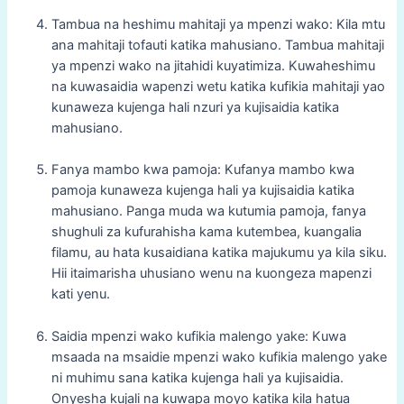
Tambua na heshimu mahitaji ya mpenzi wako: Kila mtu
ana mahitaji tofauti katika mahusiano. Tambua mahitaji
ya mpenzi wako na jitahidi kuyatimiza. Kuwaheshimu
na kuwasaidia wapenzi wetu katika kufikia mahitaji yao
kunaweza kujenga hali nzuri ya kujisaidia katika
mahusiano.
Fanya mambo kwa pamoja: Kufanya mambo kwa
pamoja kunaweza kujenga hali ya kujisaidia katika
mahusiano. Panga muda wa kutumia pamoja, fanya
shughuli za kufurahisha kama kutembea, kuangalia
filamu, au hata kusaidiana katika majukumu ya kila siku.
Hii itaimarisha uhusiano wenu na kuongeza mapenzi
kati yenu.
Saidia mpenzi wako kufikia malengo yake: Kuwa
msaada na msaidie mpenzi wako kufikia malengo yake
ni muhimu sana katika kujenga hali ya kujisaidia.
Onyesha kujali na kuwapa moyo katika kila hatua