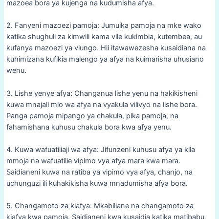
mazoea bora ya kujenga na kudumisha afya.
2. Fanyeni mazoezi pamoja: Jumuika pamoja na mke wako
katika shughuli za kimwili kama vile kukimbia, kutembea, au
kufanya mazoezi ya viungo. Hii itawawezesha kusaidiana na
kuhimizana kufikia malengo ya afya na kuimarisha uhusiano
wenu.
3. Lishe yenye afya: Changanua lishe yenu na hakikisheni
kuwa mnajali mlo wa afya na vyakula vilivyo na lishe bora.
Panga pamoja mipango ya chakula, pika pamoja, na
fahamishana kuhusu chakula bora kwa afya yenu.
4. Kuwa wafuatiliaji wa afya: Jifunzeni kuhusu afya ya kila
mmoja na wafuatilie vipimo vya afya mara kwa mara.
Saidianeni kuwa na ratiba ya vipimo vya afya, chanjo, na
uchunguzi ili kuhakikisha kuwa mnadumisha afya bora.
5. Changamoto za kiafya: Mkabiliane na changamoto za
kiafya kwa pamoja. Saidianeni kwa kusaidia katika matibabu,