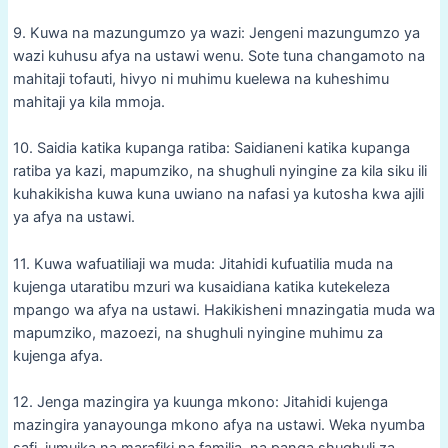
9. Kuwa na mazungumzo ya wazi: Jengeni mazungumzo ya
wazi kuhusu afya na ustawi wenu. Sote tuna changamoto na
mahitaji tofauti, hivyo ni muhimu kuelewa na kuheshimu
mahitaji ya kila mmoja.
10. Saidia katika kupanga ratiba: Saidianeni katika kupanga
ratiba ya kazi, mapumziko, na shughuli nyingine za kila siku ili
kuhakikisha kuwa kuna uwiano na nafasi ya kutosha kwa ajili
ya afya na ustawi.
11. Kuwa wafuatiliaji wa muda: Jitahidi kufuatilia muda na
kujenga utaratibu mzuri wa kusaidiana katika kutekeleza
mpango wa afya na ustawi. Hakikisheni mnazingatia muda wa
mapumziko, mazoezi, na shughuli nyingine muhimu za
kujenga afya.
12. Jenga mazingira ya kuunga mkono: Jitahidi kujenga
mazingira yanayounga mkono afya na ustawi. Weka nyumba
safi, jumuika na marafiki na familia, na panga shughuli za