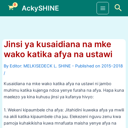
Skip
Sea
AckySHINE
to
Main
content
Menu
Jinsi ya kusaidiana na mke
wako katika afya na ustawi
By
/
Kusaidiana na mke wako katika afya na ustawi ni jambo
muhimu katika kujenga ndoa yenye furaha na afya. Hapa kuna
maelezo ya kina kuhusu jinsi ya kufanya hivyo:
1. Wekeni kipaumbele cha afya: Jitahidini kuweka afya ya mwili
na akili katika kipaumbele cha juu. Elekezeni nguvu zenu kwa
pamoja kuhakikisha kuwa mnafuata maisha yenye afya na