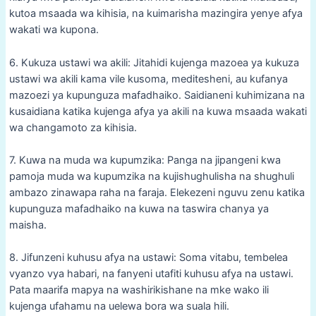
kutoa msaada wa kihisia, na kuimarisha mazingira yenye afya
wakati wa kupona.
6. Kukuza ustawi wa akili: Jitahidi kujenga mazoea ya kukuza
ustawi wa akili kama vile kusoma, meditesheni, au kufanya
mazoezi ya kupunguza mafadhaiko. Saidianeni kuhimizana na
kusaidiana katika kujenga afya ya akili na kuwa msaada wakati
wa changamoto za kihisia.
7. Kuwa na muda wa kupumzika: Panga na jipangeni kwa
pamoja muda wa kupumzika na kujishughulisha na shughuli
ambazo zinawapa raha na faraja. Elekezeni nguvu zenu katika
kupunguza mafadhaiko na kuwa na taswira chanya ya
maisha.
8. Jifunzeni kuhusu afya na ustawi: Soma vitabu, tembelea
vyanzo vya habari, na fanyeni utafiti kuhusu afya na ustawi.
Pata maarifa mapya na washirikishane na mke wako ili
kujenga ufahamu na uelewa bora wa suala hili.