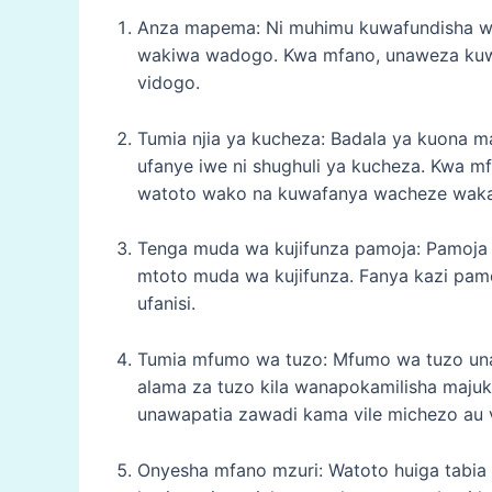
Anza mapema: Ni muhimu kuwafundisha wa
wakiwa wadogo. Kwa mfano, unaweza kuwa
vidogo.
Tumia njia ya kucheza: Badala ya kuona 
ufanye iwe ni shughuli ya kucheza. Kwa m
watoto wako na kuwafanya wacheze wakati
Tenga muda wa kujifunza pamoja: Pamoja
mtoto muda wa kujifunza. Fanya kazi pam
ufanisi.
Tumia mfumo wa tuzo: Mfumo wa tuzo u
alama za tuzo kila wanapokamilisha majuku
unawapatia zawadi kama vile michezo au 
Onyesha mfano mzuri: Watoto huiga tabi