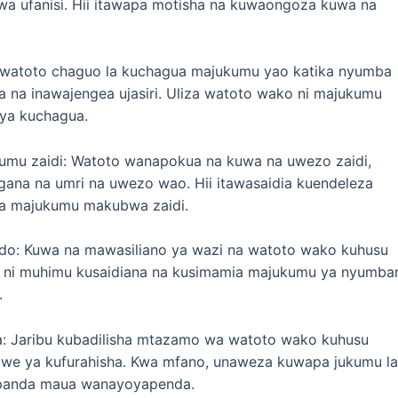
a ufanisi. Hii itawapa motisha na kuwaongoza kuwa na
atoto chaguo la kuchagua majukumu yao katika nyumba
a na inawajengea ujasiri. Uliza watoto wako ni majukumu
ya kuchagua.
umu zaidi: Watoto wanapokua na kuwa na uwezo zaidi,
ana na umri na uwezo wao. Hii itawasaidia kuendeleza
a majukumu makubwa zaidi.
do: Kuwa na mawasiliano ya wazi na watoto wako kuhusu
i ni muhimu kusaidiana na kusimamia majukumu ya nyumba
.
: Jaribu kubadilisha mtazamo wa watoto wako kuhusu
e ya kufurahisha. Kwa mfano, unaweza kuwapa jukumu la
upanda maua wanayoyapenda.