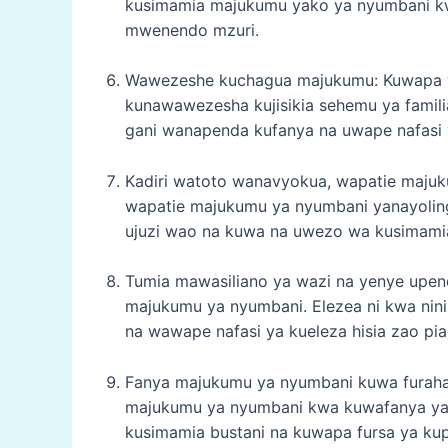
kusimamia majukumu yako ya nyumbani kw
mwenendo mzuri.
Wawezeshe kuchagua majukumu: Kuwapa w
kunawawezesha kujisikia sehemu ya famili
gani wanapenda kufanya na uwape nafasi 
Kadiri watoto wanavyokua, wapatie majuk
wapatie majukumu ya nyumbani yanayoling
ujuzi wao na kuwa na uwezo wa kusimami
Tumia mawasiliano ya wazi na yenye upen
majukumu ya nyumbani. Elezea ni kwa nin
na wawape nafasi ya kueleza hisia zao pia
Fanya majukumu ya nyumbani kuwa furaha
majukumu ya nyumbani kwa kuwafanya yaw
kusimamia bustani na kuwapa fursa ya k