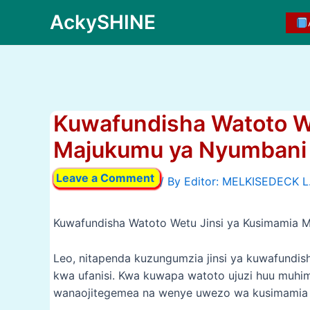
Skip
AckySHINE
to
content
Kuwafundisha Watoto We
Majukumu ya Nyumbani 
Leave a Comment
/ By
Kuwafundisha Watoto Wetu Jinsi ya Kusimamia 
Leo, nitapenda kuzungumzia jinsi ya kuwafundi
kwa ufanisi. Kwa kuwapa watoto ujuzi huu muh
wanaojitegemea na wenye uwezo wa kusimamia