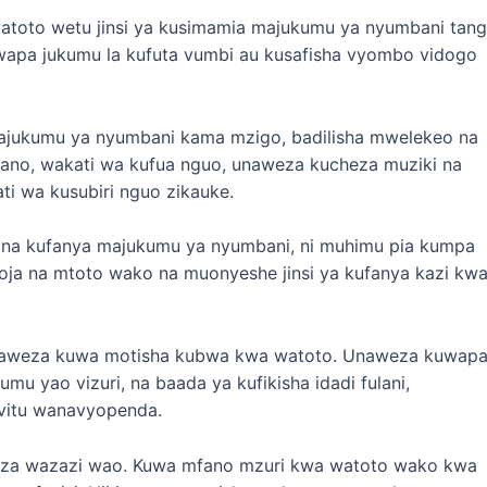
toto wetu jinsi ya kusimamia majukumu ya nyumbani tan
pa jukumu la kufuta vumbi au kusafisha vyombo vidogo
majukumu ya nyumbani kama mzigo, badilisha mwelekeo na
fano, wakati wa kufua nguo, unaweza kucheza muziki na
 wa kusubiri nguo zikauke.
 na kufanya majukumu ya nyumbani, ni muhimu pia kumpa
oja na mtoto wako na muonyeshe jinsi ya kufanya kazi kw
naweza kuwa motisha kubwa kwa watoto. Unaweza kuwap
mu yao vizuri, na baada ya kufikisha idadi fulani,
vitu wanavyopenda.
a za wazazi wao. Kuwa mfano mzuri kwa watoto wako kwa