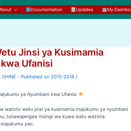
About
Documentation
Updates
My Dashbo
tu Jinsi ya Kusimamia
kwa Ufanisi
/
Majukumu ya Nyumbani kwa Ufanisi
sha watoto wetu jinsi ya kusimamia majukumu ya nyumbani
imu, tunawajengea msingi wa kuwa watu wazima
 majukumu yao.