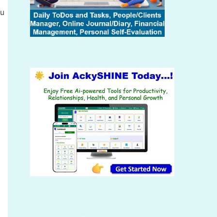
gu
a
a