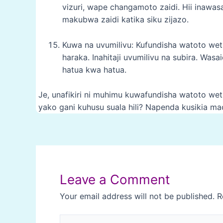
vizuri, wape changamoto zaidi. Hii inawa
makubwa zaidi katika siku zijazo.
Kuwa na uvumilivu: Kufundisha watoto wet
haraka. Inahitaji uvumilivu na subira. W
hatua kwa hatua.
Je, unafikiri ni muhimu kuwafundisha watoto w
yako gani kuhusu suala hili? Napenda kusikia ma
Post
navigation
Leave a Comment
Your email address will not be published.
R
Type