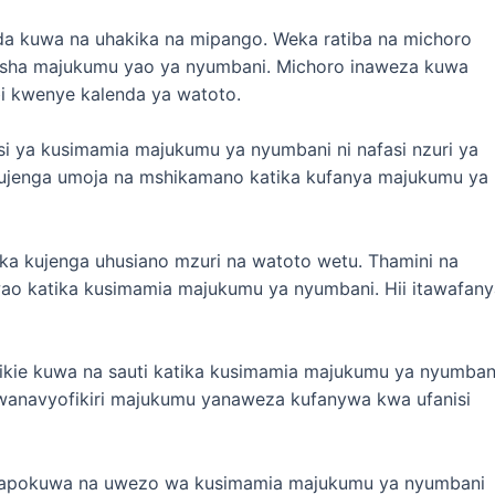
a kuwa na uhakika na mipango. Weka ratiba na michoro
usha majukumu yao ya nyumbani. Michoro inaweza kuwa
i kwenye kalenda ya watoto.
si ya kusimamia majukumu ya nyumbani ni nafasi nzuri ya
ujenga umoja na mshikamano katika kufanya majukumu ya
ika kujenga uhusiano mzuri na watoto wetu. Thamini na
 katika kusimamia majukumu ya nyumbani. Hii itawafany
kie kuwa na sauti katika kusimamia majukumu ya nyumban
i wanavyofikiri majukumu yanaweza kufanywa kwa ufanisi
napokuwa na uwezo wa kusimamia majukumu ya nyumbani