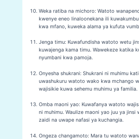
Weka ratiba na michoro: Watoto wanapend
kwenye eneo linaloonekana ili kuwakumb
kwa mfano, kuweka alama ya kufuta vumb
Jenga timu: Kuwafundisha watoto wetu jin
kuwajenga kama timu. Wawekeze katika k
nyumbani kwa pamoja.
Onyesha shukrani: Shukrani ni muhimu kat
uwashukuru watoto wako kwa mchango wao
wajisikie kuwa sehemu muhimu ya familia.
Omba maoni yao: Kuwafanya watoto wajisi
ni muhimu. Waulize maoni yao juu ya jins
zaidi na uwape nafasi ya kuchangia.
Ongeza changamoto: Mara tu watoto wa