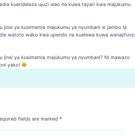
saidia kuendeleza ujuzi wao na kuwa tayari kwa majukumu
u jinsi ya kusimamia majukumu ya nyumbani si jambo la
asaidie watoto wako kwa upendo na kuelewa kuwa wanajifunz
etu jinsi ya kusimamia majukumu ya nyumbani? Ni mawazo
oni yako!
equired fields are marked
*