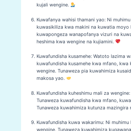
kujali wengine.
Kuwafanya wahisi thamani yao: Ni muhimu
kuwasikiliza kwa makini na kuwatia moyo 
kuwapongeza wanapofanya vizuri na kuwa
heshima kwa wengine na kujiamini.
Kuwafundisha kusamehe: Watoto lazima 
kuwafundisha kusamehe kwa mfano, kwa k
wengine. Tunaweza pia kuwahimiza kusaid
makosa yao.
Kuwafundisha kuheshimu mali za wengine:
Tunaweza kuwafundisha kwa mfano, kuwael
Tunaweza kuwahimiza kutunza mazingira n
Kuwafundisha kuwa wakarimu: Ni muhimu 
wengine. Tunaweza kuwahimiza kugawana v