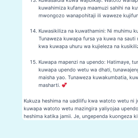
kuwahimiza kufanya maamuzi sahihi na k
mwongozo wanapohitaji ili waweze kujifun
Kuwasikiliza na kuwathamini: Ni muhimu k
Tunaweza kuwapa fursa ya kuwa na sauti n
kwa kuwapa uhuru wa kujieleza na kusiki
Kuwapa mapenzi na upendo: Hatimaye, t
kuwapa upendo wetu wa dhati, tunawajeng
maisha yao. Tunaweza kuwakumbatia, kuw
masharti.
Kukuza heshima na uadilifu kwa watoto wetu ni 
kuwapa watoto wetu mazingira yaliyojaa upendo
heshima katika jamii. Je, ungependa kuongeza k
Post