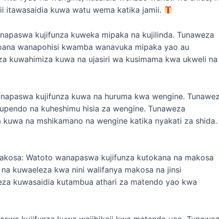
i itawasaidia kuwa watu wema katika jamii.
apaswa kujifunza kuweka mipaka na kujilinda. Tunaweza
pana wanapohisi kwamba wanavuka mipaka yao au
 kuwahimiza kuwa na ujasiri wa kusimama kwa ukweli na
napaswa kujifunza kuwa na huruma kwa wengine. Tunawe
upendo na kuheshimu hisia za wengine. Tunaweza
a kuwa na mshikamano na wengine katika nyakati za shida.
makosa: Watoto wanapaswa kujifunza kutokana na makosa
 na kuwaeleza kwa nini walifanya makosa na jinsi
eza kuwasaidia kutambua athari za matendo yao kwa
paswa kujifunza kuwa wajibikaji kwa matendo yao. Tunawe