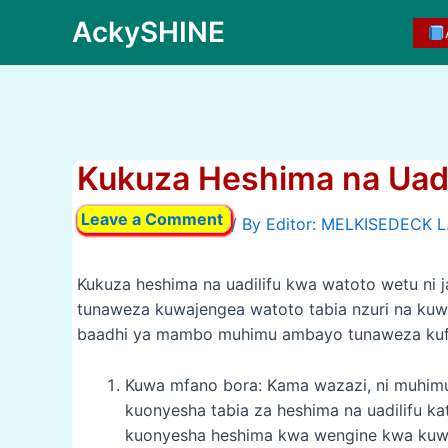
Skip
AckySHINE
to
content
Kukuza Heshima na Uadi
Leave a Comment
/ By
Kukuza heshima na uadilifu kwa watoto wetu ni ja
tunaweza kuwajengea watoto tabia nzuri na kuw
baadhi ya mambo muhimu ambayo tunaweza kufany
Kuwa mfano bora: Kama wazazi, ni muhim
kuonyesha tabia za heshima na uadilifu ka
kuonyesha heshima kwa wengine kwa kuw