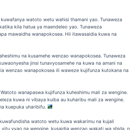
 kuwafanya watoto wetu wahisi thamani yao. Tunaweza
katika kila hatua ya maendeleo yao. Tunaweza
pa mawaidha wanapokosea. Hii itawasaidia kuwa na
waheshimu na kusamehe wenzao wanapokosea. Tunaweza
uwaonyesha jinsi tunavyosamehe na kuwa na amani na
ia wenzao wanapokosea ili waweze kujifunza kutokana na
 Watoto wanapaswa kujifunza kuheshimu mali za wengine.
eza kuwa ni vibaya kuiba au kuharibu mali za wengine.
a kuepuka uharibifu.
kuwafundisha watoto wetu kuwa wakarimu na kujali
itu vyao na wengine, kusaidia wenzao wakati wa shida, n