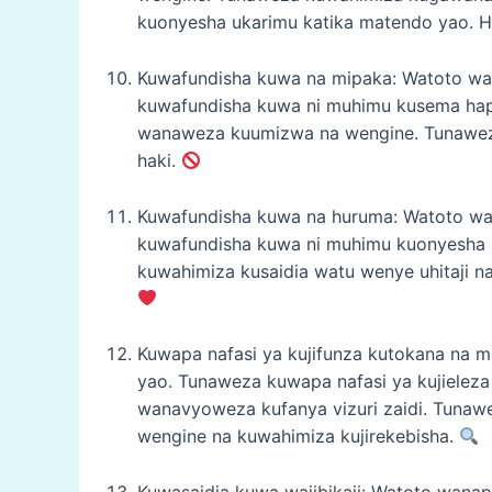
kuonyesha ukarimu katika matendo yao. Hi
Kuwafundisha kuwa na mipaka: Watoto wan
kuwafundisha kuwa ni muhimu kusema ha
wanaweza kuumizwa na wengine. Tunaweza
haki.
Kuwafundisha kuwa na huruma: Watoto wa
kuwafundisha kuwa ni muhimu kuonyesha 
kuwahimiza kusaidia watu wenye uhitaji n
Kuwapa nafasi ya kujifunza kutokana na 
yao. Tunaweza kuwapa nafasi ya kujieleza
wanavyoweza kufanya vizuri zaidi. Tunaw
wengine na kuwahimiza kujirekebisha.
Kuwasaidia kuwa wajibikaji: Watoto wana