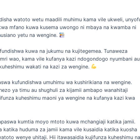
isha watoto wetu maadili muhimu kama vile ukweli, unyof
za kwa mfano kuwa kusema uwongo ni mbaya na kwamba ni
usiano yetu na wengine.
undishwa kuwa na jukumu na kujitegemea. Tunaweza
ri wao, kama vile kufanya kazi ndogondogo nyumbani au
a kuheshimu wakati na kazi za wengine.
aswa kufundishwa umuhimu wa kushirikiana na wengine.
ezo ya timu au shughuli za kijamii ambapo wanahitaji
ujifunza kuheshimu maoni ya wengine na kufanya kazi kwa
paswa kumtia moyo mtoto kuwa mchangiaji katika jamii.
 katika huduma za jamii kama vile kusaidia katika kuosha
atoto wenye uhitaji. Hii itawasaidia kujifunza kuheshimu n