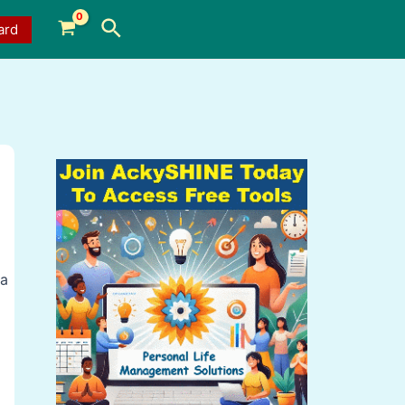
Search
ard
ja