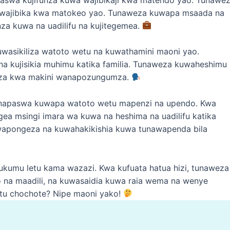
uwajibika kwa matokeo yao. Tunaweza kuwapa msaada na
za kuwa na uadilifu na kujitegemea.
uwasikiliza watoto wetu na kuwathamini maoni yao.
a kujisikia muhimu katika familia. Tunaweza kuwaheshimu
liza kwa makini wanapozungumza.
unapaswa kuwapa watoto wetu mapenzi na upendo. Kwa
ea msingi imara wa kuwa na heshima na uadilifu katika
apongeza na kuwahakikishia kuwa tunawapenda bila
jukumu letu kama wazazi. Kwa kufuata hatua hizi, tunaweza
 na maadili, na kuwasaidia kuwa raia wema na wenye
itu chochote? Nipe maoni yako!