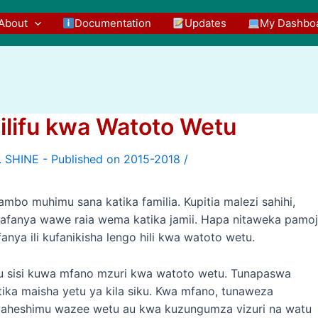
About
Documentation
Updates
My Dashbo
lifu kwa Watoto Wetu
/
mbo muhimu sana katika familia. Kupitia malezi sahihi,
afanya wawe raia wema katika jamii. Hapa nitaweka pamo
a ili kufanikisha lengo hili kwa watoto wetu.
u sisi kuwa mfano mzuri kwa watoto wetu. Tunapaswa
tika maisha yetu ya kila siku. Kwa mfano, tunaweza
aheshimu wazee wetu au kwa kuzungumza vizuri na watu