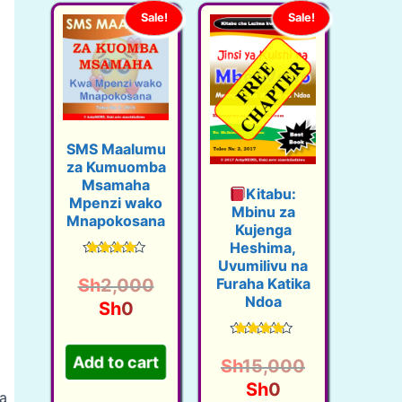
Sale!
Sale!
SMS Maalumu
za Kumuomba
Msamaha
Kitabu:
Mpenzi wako
Mbinu za
Mnapokosana
Kujenga
Heshima,
Uvumilivu na
Rated
4.37
O
Sh
2,000
Furaha Katika
out of 5
Ndoa
C
r
Sh
0
u
i
Rated
r
g
4.50
Add to cart
Sh
15,000
out of 5
r
i
O
C
Sh
0
a
e
n