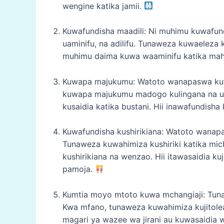
wengine katika jamii.
Kuwafundisha maadili: Ni muhimu kuwafund
uaminifu, na adilifu. Tunaweza kuwaele
muhimu daima kuwa waaminifu katika mah
Kuwapa majukumu: Watoto wanapaswa kuf
kuwapa majukumu madogo kulingana na um
kusaidia katika bustani. Hii inawafundish
Kuwafundisha kushirikiana: Watoto wanap
Tunaweza kuwahimiza kushiriki katika mich
kushirikiana na wenzao. Hii itawasaidia k
pamoja.
Kumtia moyo mtoto kuwa mchangiaji: Tuna
Kwa mfano, tunaweza kuwahimiza kujitolea
magari ya wazee wa jirani au kuwasaidia w