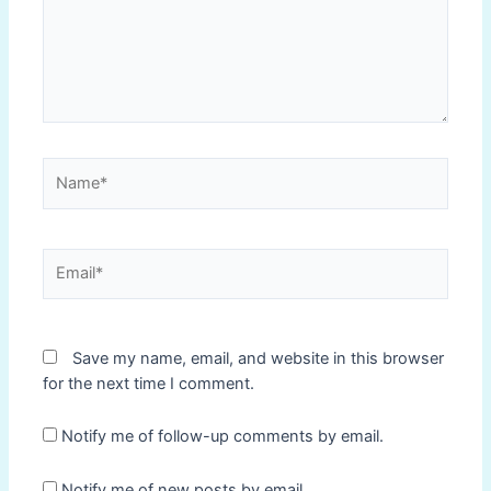
Name*
Email*
Save my name, email, and website in this browser
for the next time I comment.
Notify me of follow-up comments by email.
Notify me of new posts by email.