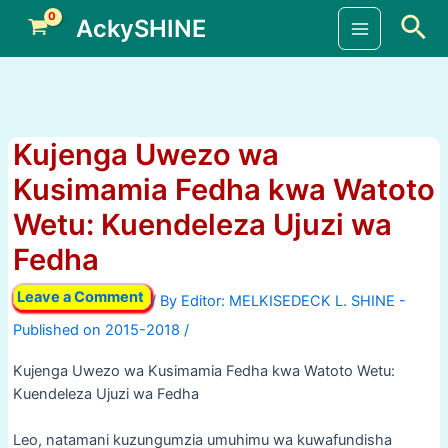
Skip
Sea
AckySHINE
to
Main
content
Menu
Kujenga Uwezo wa
Kusimamia Fedha kwa Watoto
Wetu: Kuendeleza Ujuzi wa
Fedha
Leave a Comment
/ By
/
Kujenga Uwezo wa Kusimamia Fedha kwa Watoto Wetu:
Kuendeleza Ujuzi wa Fedha
Leo, natamani kuzungumzia umuhimu wa kuwafundisha