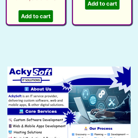
i
r
Add to cart
r
u
g
r
i
r
Add to cart
i
e
g
r
n
n
i
e
a
t
n
n
l
p
a
t
p
r
l
p
r
i
p
r
i
c
r
i
c
e
i
c
e
i
c
e
w
s
e
i
a
:
w
s
s
S
a
:
:
h
s
S
S
0
:
h
h
.
S
0
1