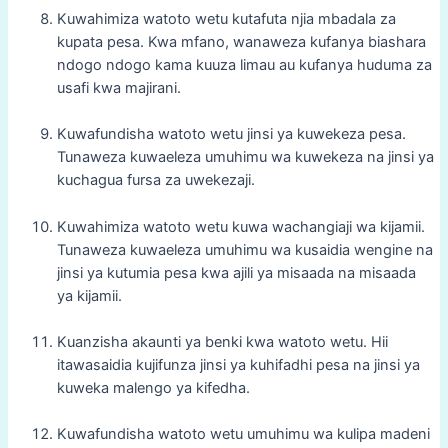
Kuwahimiza watoto wetu kutafuta njia mbadala za
kupata pesa. Kwa mfano, wanaweza kufanya biashara
ndogo ndogo kama kuuza limau au kufanya huduma za
usafi kwa majirani.
Kuwafundisha watoto wetu jinsi ya kuwekeza pesa.
Tunaweza kuwaeleza umuhimu wa kuwekeza na jinsi ya
kuchagua fursa za uwekezaji.
Kuwahimiza watoto wetu kuwa wachangiaji wa kijamii.
Tunaweza kuwaeleza umuhimu wa kusaidia wengine na
jinsi ya kutumia pesa kwa ajili ya misaada na misaada
ya kijamii.
Kuanzisha akaunti ya benki kwa watoto wetu. Hii
itawasaidia kujifunza jinsi ya kuhifadhi pesa na jinsi ya
kuweka malengo ya kifedha.
Kuwafundisha watoto wetu umuhimu wa kulipa madeni