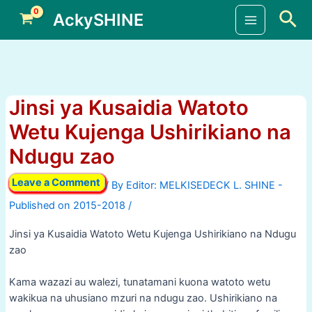
Skip
Sea
AckySHINE
to
Main
content
Menu
Jinsi ya Kusaidia Watoto
Wetu Kujenga Ushirikiano na
Ndugu zao
Leave a Comment
/ By
/
Jinsi ya Kusaidia Watoto Wetu Kujenga Ushirikiano na Ndugu
zao
Kama wazazi au walezi, tunatamani kuona watoto wetu
wakikua na uhusiano mzuri na ndugu zao. Ushirikiano na