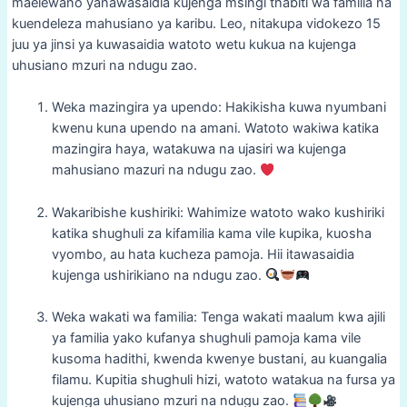
maelewano yanawasaidia kujenga msingi thabiti wa familia na
kuendeleza mahusiano ya karibu. Leo, nitakupa vidokezo 15
juu ya jinsi ya kuwasaidia watoto wetu kukua na kujenga
uhusiano mzuri na ndugu zao.
Weka mazingira ya upendo: Hakikisha kuwa nyumbani
kwenu kuna upendo na amani. Watoto wakiwa katika
mazingira haya, watakuwa na ujasiri wa kujenga
mahusiano mazuri na ndugu zao.
Wakaribishe kushiriki: Wahimize watoto wako kushiriki
katika shughuli za kifamilia kama vile kupika, kuosha
vyombo, au hata kucheza pamoja. Hii itawasaidia
kujenga ushirikiano na ndugu zao.
Weka wakati wa familia: Tenga wakati maalum kwa ajili
ya familia yako kufanya shughuli pamoja kama vile
kusoma hadithi, kwenda kwenye bustani, au kuangalia
filamu. Kupitia shughuli hizi, watoto watakua na fursa ya
kujenga uhusiano mzuri na ndugu zao.