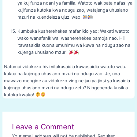
ya kujifunza ndani ya familia. Watoto wakipata nafasi ya
kujifunza kutoka kwa ndugu zao, watajenga uhusiano
mzuri na kuendeleza ujuzi wao.
Kumbuka kusherehekea mafanikio yao: Wakati watoto
wako wanafanikiwa, washerehekee pamoja nao. Hii
itawasaidia kuona umuhimu wa kuwa na ndugu zao na
kujenga uhusiano mzuri.
Natumai vidokezo hivi vitakusaidia kuwasaidia watoto wetu
kukua na kujenga uhusiano mzuri na ndugu zao. Je, una
mawazo mengine au vidokezo vingine juu ya jinsi ya kusaidia
kujenga uhusiano mzuri na ndugu zetu? Ningependa kusikia
kutoka kwako!
Post
navigation
Leave a Comment
Your email address will not be published.
Required