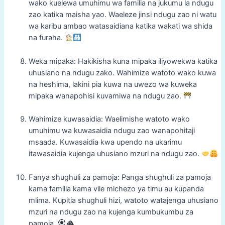
wako kuelewa umuhimu wa familia na jukumu la ndugu
zao katika maisha yao. Waeleze jinsi ndugu zao ni watu
wa karibu ambao watasaidiana katika wakati wa shida
na furaha.
Weka mipaka: Hakikisha kuna mipaka iliyowekwa katika
uhusiano na ndugu zako. Wahimize watoto wako kuwa
na heshima, lakini pia kuwa na uwezo wa kuweka
mipaka wanapohisi kuvamiwa na ndugu zao.
Wahimize kuwasaidia: Waelimishe watoto wako
umuhimu wa kuwasaidia ndugu zao wanapohitaji
msaada. Kuwasaidia kwa upendo na ukarimu
itawasaidia kujenga uhusiano mzuri na ndugu zao.
Fanya shughuli za pamoja: Panga shughuli za pamoja
kama familia kama vile michezo ya timu au kupanda
mlima. Kupitia shughuli hizi, watoto watajenga uhusiano
mzuri na ndugu zao na kujenga kumbukumbu za
pamoja.