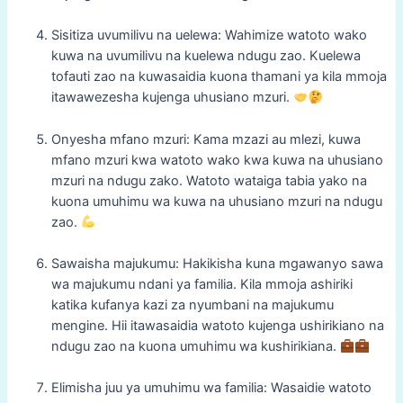
Sisitiza uvumilivu na uelewa: Wahimize watoto wako
kuwa na uvumilivu na kuelewa ndugu zao. Kuelewa
tofauti zao na kuwasaidia kuona thamani ya kila mmoja
itawawezesha kujenga uhusiano mzuri.
Onyesha mfano mzuri: Kama mzazi au mlezi, kuwa
mfano mzuri kwa watoto wako kwa kuwa na uhusiano
mzuri na ndugu zako. Watoto wataiga tabia yako na
kuona umuhimu wa kuwa na uhusiano mzuri na ndugu
zao.
Sawaisha majukumu: Hakikisha kuna mgawanyo sawa
wa majukumu ndani ya familia. Kila mmoja ashiriki
katika kufanya kazi za nyumbani na majukumu
mengine. Hii itawasaidia watoto kujenga ushirikiano na
ndugu zao na kuona umuhimu wa kushirikiana.
Elimisha juu ya umuhimu wa familia: Wasaidie watoto