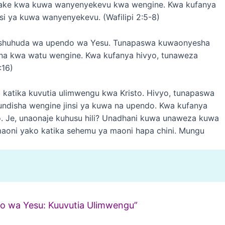
 wake kwa kuwa wanyenyekevu kwa wengine. Kwa kufanya
si ya kuwa wanyenyekevu. (Wafilipi 2:5-8)
shuhuda wa upendo wa Yesu. Tunapaswa kuwaonyesha
na kwa watu wengine. Kwa kufanya hivyo, tunaweza
:16)
atika kuvutia ulimwengu kwa Kristo. Hivyo, tunapaswa
disha wengine jinsi ya kuwa na upendo. Kwa kufanya
o. Je, unaonaje kuhusu hili? Unadhani kuwa unaweza kuwa
aoni yako katika sehemu ya maoni hapa chini. Mungu
o wa Yesu: Kuuvutia Ulimwengu”