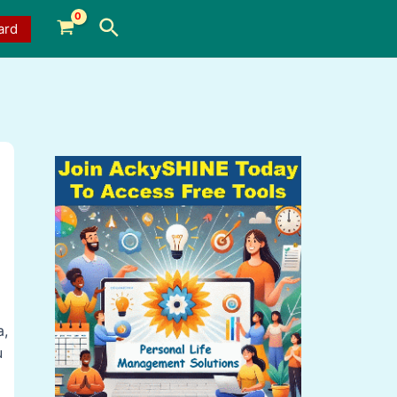
Search
ard
a,
u