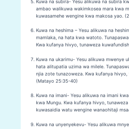
Kuwa na subira- Yesu alikuwa na subira k
ambao walikuwa wakimkosea mara kwa ma
kuwasamehe wengine kwa makosa yao. (2 
Kuwa na heshima – Yesu alikuwa na heshi
mamlaka, na hata kwa watoto. Tunapaswa
Kwa kufanya hivyo, tunaweza kuwafundisha
Kuwa na ukarimu- Yesu alikuwa mwenye uk
hata alitupatia uzima wa milele. Tunap
njia zote tunazoweza. Kwa kufanya hivyo,
(Matayo 25:35-40)
Kuwa na imani- Yesu alikuwa na imani k
kwa Mungu. Kwa kufanya hivyo, tunaweza
kuwasaidia watu wengine wanaohitaji msaa
Kuwa na unyenyekevu- Yesu alikuwa mnyen