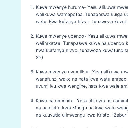
Kuwa mwenye huruma- Yesu alikuwa mwen
walikuwa wamepotea. Tunapaswa kuiga u
wetu. Kwa kufanya hivyo, tunaweza kuvuti
Kuwa mwenye upendo- Yesu alikuwa mwen
walimkataa. Tunapaswa kuwa na upendo 
Kwa kuifanya hivyo, tunaweza kuwafundi
35)
Kuwa mwenye uvumilivu- Yesu alikuwa mw
wanafunzi wake na hata kwa watu ambao
uvumilivu kwa wengine, hata kwa wale am
Kuwa na uaminifu- Yesu alikuwa na uami
na uaminifu kwa Mungu na kwa watu weng
na kuuvutia ulimwengu kwa Kristo. (Zaburi 