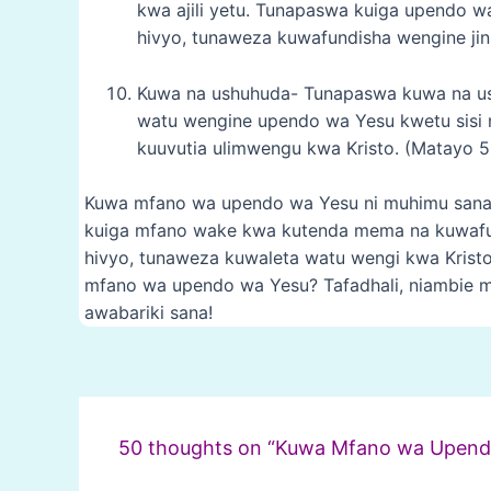
kwa ajili yetu. Tunapaswa kuiga upendo
hivyo, tunaweza kuwafundisha wengine jin
Kuwa na ushuhuda- Tunapaswa kuwa na u
watu wengine upendo wa Yesu kwetu sisi 
kuuvutia ulimwengu kwa Kristo. (Matayo 5
Kuwa mfano wa upendo wa Yesu ni muhimu sana k
kuiga mfano wake kwa kutenda mema na kuwafun
hivyo, tunaweza kuwaleta watu wengi kwa Krist
mfano wa upendo wa Yesu? Tafadhali, niambie m
awabariki sana!
Post
navigation
50 thoughts on “Kuwa Mfano wa Upend