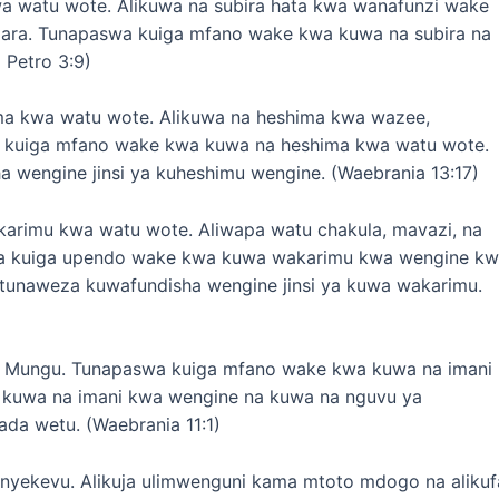
wa watu wote. Alikuwa na subira hata kwa wanafunzi wake
ra. Tunapaswa kuiga mfano wake kwa kuwa na subira na
Petro 3:9)
ma kwa watu wote. Alikuwa na heshima kwa wazee,
 kuiga mfano wake kwa kuwa na heshima kwa watu wote.
 wengine jinsi ya kuheshimu wengine. (Waebrania 13:17)
arimu kwa watu wote. Aliwapa watu chakula, mavazi, na
aswa kuiga upendo wake kwa kuwa wakarimu kwa wengine k
 tunaweza kuwafundisha wengine jinsi ya kuwa wakarimu.
wa Mungu. Tunapaswa kuiga mfano wake kwa kuwa na imani
 kuwa na imani kwa wengine na kuwa na nguvu ya
da wetu. (Waebrania 11:1)
yekevu. Alikuja ulimwenguni kama mtoto mdogo na alikuf