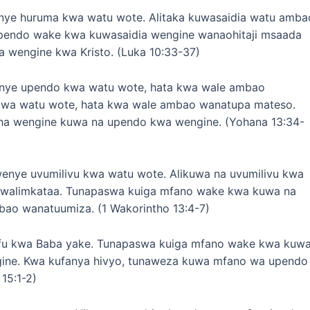
ye huruma kwa watu wote. Alitaka kuwasaidia watu amba
pendo wake kwa kuwasaidia wengine wanaohitaji msaada
a wengine kwa Kristo. (Luka 10:33-37)
ye upendo kwa watu wote, hata kwa wale ambao
kwa watu wote, hata kwa wale ambao wanatupa mateso.
sha wengine kuwa na upendo kwa wengine. (Yohana 13:34-
enye uvumilivu kwa watu wote. Alikuwa na uvumilivu kwa
 walimkataa. Tunapaswa kuiga mfano wake kwa kuwa na
bao wanatuumiza. (1 Wakorintho 13:4-7)
nifu kwa Baba yake. Tunapaswa kuiga mfano wake kwa kuw
ine. Kwa kufanya hivyo, tunaweza kuwa mfano wa upendo
15:1-2)