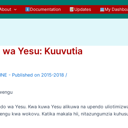
About
Documentation
Updates
My Dashbo
wa Yesu: Kuuvutia
/
mwengu
do wa Yesu. Kwa kuwa Yesu alikuwa na upendo uliotimizw
engu kwa wokovu. Katika makala hii, nitazungumzia kuhus