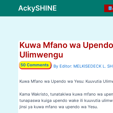
Skip
AckySHINE
to
content
Kuwa Mfano wa Upendo 
Ulimwengu
50 Comments
/ By
Kuwa Mfano wa Upendo wa Yesu: Kuuvutia Uli
Kama Wakristo, tunatakiwa kuwa mfano wa upen
tunapaswa kuiga upendo wake ili kuuvutia ulimw
jinsi ya kuwa mfano wa upendo wa Yesu.