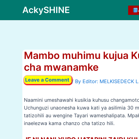
Skip
AckySHINE
to
content
Mambo muhimu kujua Ku
cha mwanamke
Leave a Comment
/ By
Naamini umeshawahi kusikia kuhusu changamoto
Uchunguzi unaonesha kuwa kati ya asilimia 30
tatizohili au wengine Tayari wameshalipata. M
inaelezwa kama chanzo cha tatizo hili.