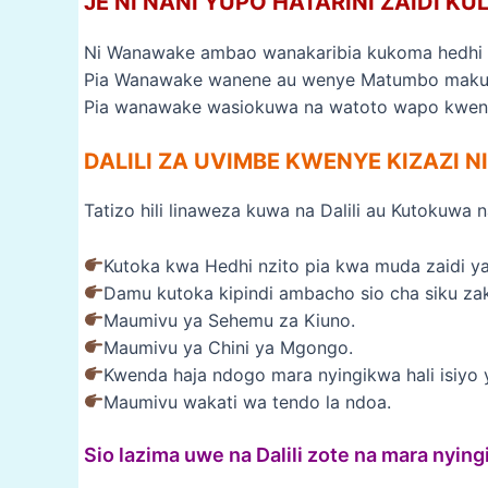
JE NI NANI YUPO HATARINI ZAIDI K
Ni Wanawake ambao wanakaribia kukoma hedhi (
Pia Wanawake wanene au wenye Matumbo maku
Pia wanawake wasiokuwa na watoto wapo kwenye 
DALILI ZA UVIMBE KWENYE KIZAZI NI 
Tatizo hili linaweza kuwa na Dalili au Kutokuwa na
Kutoka kwa Hedhi nzito pia kwa muda zaidi y
Damu kutoka kipindi ambacho sio cha siku za
Maumivu ya Sehemu za Kiuno.
Maumivu ya Chini ya Mgongo.
Kwenda haja ndogo mara nyingikwa hali isiyo 
Maumivu wakati wa tendo la ndoa.
Sio lazima uwe na Dalili zote na mara nyingi