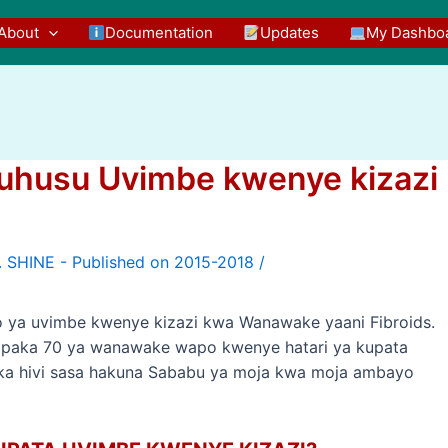
About
Documentation
Updates
My Dashbo
husu Uvimbe kwenye kizazi
/
 ya uvimbe kwenye kizazi kwa Wanawake yaani Fibroids.
 mpaka 70 ya wanawake wapo kwenye hatari ya kupata
paka hivi sasa hakuna Sababu ya moja kwa moja ambayo