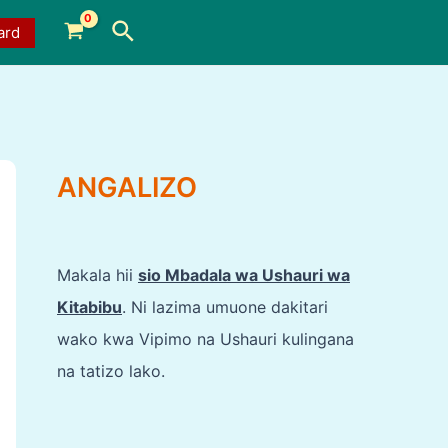
Search
ard
ANGALIZO
Makala hii
sio Mbadala wa Ushauri wa
Kitabibu
. Ni lazima umuone dakitari
wako kwa Vipimo na Ushauri kulingana
na tatizo lako.