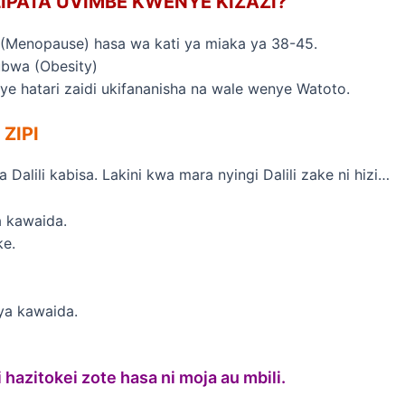
ULIPATA UVIMBE KWENYE KIZAZI?
Menopause) hasa wa kati ya miaka ya 38-45.
bwa (Obesity)
hatari zaidi ukifananisha na wale wenye Watoto.
ZIPI
 Dalili kabisa. Lakini kwa mara nyingi Dalili zake ni hizi…
a kawaida.
ke.
ya kawaida.
 hazitokei zote hasa ni moja au mbili.