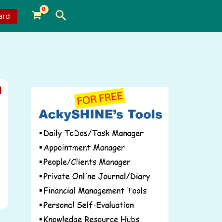
Search
ard
a