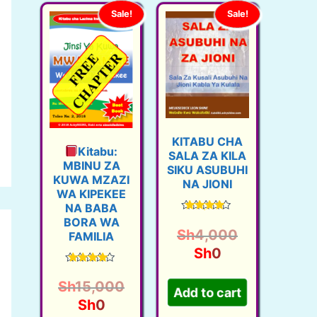
Sale!
Sale!
KITABU CHA
Kitabu:
SALA ZA KILA
MBINU ZA
SIKU ASUBUHI
KUWA MZAZI
NA JIONI
WA KIPEKEE
NA BABA
Rated
BORA WA
4.46
O
Sh
4,000
FAMILIA
out of 5
C
r
Sh
0
u
i
Rated
4.30
Sh
15,000
r
g
out of 5
Add to cart
O
C
Sh
0
r
i