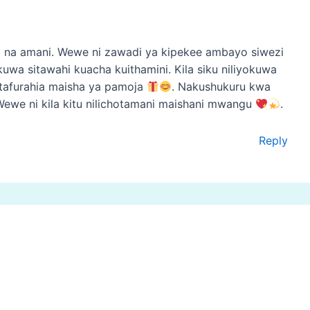
 na amani. Wewe ni zawadi ya kipekee ambayo siwezi
a kuwa sitawahi kuacha kuithamini. Kila siku niliyokuwa
utafurahia maisha ya pamoja
. Nakushukuru kwa
 Wewe ni kila kitu nilichotamani maishani mwangu
.
Reply