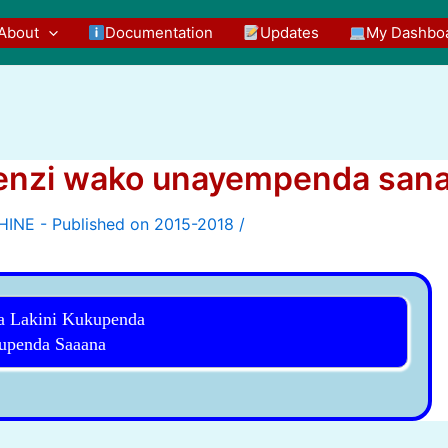
About
Documentation
Updates
My Dashbo
enzi wako unayempenda san
/
a Lakini Kukupenda
upenda Saaana