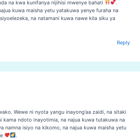
da na kwa kunifanya nijihisi mwenye bahati
.
a najua kuwa maisha yetu yatakuwa yenye furaha na
iyoelezeka, na natamani kuwa nawe kila siku ya
Reply
wako. Wewe ni nyota yangu inayong’aa zaidi, na sitaki
 ni kama ndoto inayotimia, na najua kuwa tutakuwa na
a namna isiyo na kikomo, na najua kuwa maisha yetu
le
.