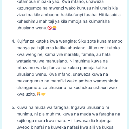
kutambua mipaka yao. Kwa mfano, unaweza
kuzungumza na mwenzi wako kuhusu nini unajisikia
vizuri na kile ambacho hakikufanyi furaha. Hii itasaidia
kuheshimu mahitaji ya kila mmoja na kuimarisha
uhusiano wenu.
Kujifunza kutoka kwa wengine: Siku zote kuna mambo
mapya ya kujifunza katika uhusiano. Jifunzeni kutoka
kwa wengine, kama vile marafiki, familia, au hata
wataalamu wa mahusiano. Ni muhimu kuwa na
mtazamo wa kujifunza na kukua pamoja katika
uhusiano wenu. Kwa mfano, unaweza kuwa na
mazungumzo na marafiki wako ambao wameshinda
changamoto za uhusiano na kuchukua ushauri wao
kwa uzito.
Kuwa na muda wa faragha: Ingawa uhusiano ni
muhimu, ni pia muhimu kuwa na muda wa faragha na
kujitenga mara kwa mara. Hii itawasaidia kujenga
uwepo binafsi na kuweka nafasi kwa ajili ya kukua