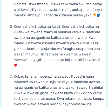
kibinafsi. Kwa mfano, unaweza kuweka siku moja kwa
wiki kwa ajili ya muda wako binafsi, ambapo unafanya
mambo ambayo unapenda kufanya pekee yako.
Kuonesha kuhusika na kujali: Kuonesha kuhusika na
kujali kwa mwenzi wako ni muhimu katika kuimarisha
uwepo na uunganisho katika uhusiano wenu. Kwa
mfano, unaweza kuomba mwenzi wako kuhusu siku
yake au kumtumia ujumbe wa faragha unapoona ana
wakati mgumu. Hii itaonyesha kwamba wewe ni
mwenzi anayejali na una nia ya kujua zaidi juu yake.
Kubadilishana mapenzi na zawadi: Kubadilishana
mapenzi na zawadi ni njia nzuri ya kuimarisha uwepo
na uunganisho katika uhusiano wako. Zawadi hazihitaji
kuwa kubwa au ghali, inaweza kuwa kitu kidogo kama
kadi ya mapenzi au maua. Kwa mfano, unaweza kumpa
mwenzi wako zawadi ndogo inayoonyesha jinsi