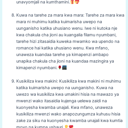
unavyomjali na kumthamini.
Kuwa na tarehe za mara kwa mara: Tarehe za mara kwa
mara ni muhimu katika kuimarisha uwepo na
uunganisho katika uhusiano wenu. Iwe ni kutoka nje
kwa chakula cha jioni au kuangalia filamu nyumbani,
tarehe hizi zitasaidia kuweka mwamko wa upendo na
romance hai katika uhusiano wenu. Kwa mfano,
unaweza kuandaa tarehe ya kimapenzi ambapo
unapika chakula cha jioni na kuandaa mazingira ya
kimapenzi nyumbani.
Kusikiliza kwa makini: Kusikiliza kwa makini ni muhimu
katika kuimarisha uwepo na uunganisho. Kuwa na
uwezo wa kusikiliza kwa umakini hisia na mawazo ya
mwenzi wako itasaidia kujenga uelewa zaidi na
kuonyesha kwamba unajali. Kwa mfano, unaweza
kusikiliza mwenzi wako anapozungumza kuhusu hisia
zake za siku na kuonyesha kwamba unajali kwa kumtia
moyo na kumpa ushauri.