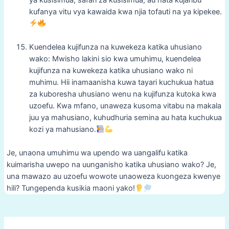
kufanya vitu vya kawaida kwa njia tofauti na ya kipekee.
Kuendelea kujifunza na kuwekeza katika uhusiano
wako: Mwisho lakini sio kwa umuhimu, kuendelea
kujifunza na kuwekeza katika uhusiano wako ni
muhimu. Hii inamaanisha kuwa tayari kuchukua hatua
za kuboresha uhusiano wenu na kujifunza kutoka kwa
uzoefu. Kwa mfano, unaweza kusoma vitabu na makala
juu ya mahusiano, kuhudhuria semina au hata kuchukua
kozi ya mahusiano.
Je, unaona umuhimu wa upendo wa uangalifu katika
kuimarisha uwepo na uunganisho katika uhusiano wako? Je,
una mawazo au uzoefu wowote unaoweza kuongeza kwenye
hili? Tungependa kusikia maoni yako!
Post
navigation