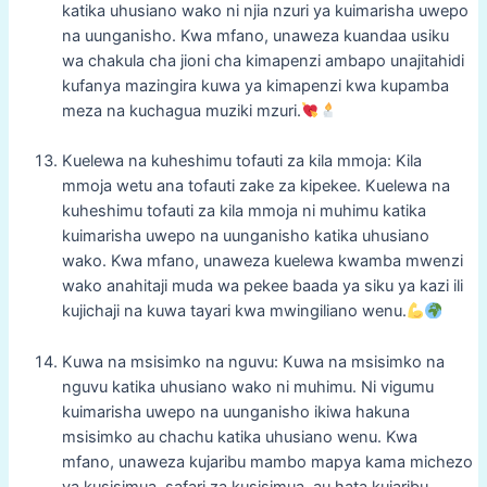
katika uhusiano wako ni njia nzuri ya kuimarisha uwepo
na uunganisho. Kwa mfano, unaweza kuandaa usiku
wa chakula cha jioni cha kimapenzi ambapo unajitahidi
kufanya mazingira kuwa ya kimapenzi kwa kupamba
meza na kuchagua muziki mzuri.
Kuelewa na kuheshimu tofauti za kila mmoja: Kila
mmoja wetu ana tofauti zake za kipekee. Kuelewa na
kuheshimu tofauti za kila mmoja ni muhimu katika
kuimarisha uwepo na uunganisho katika uhusiano
wako. Kwa mfano, unaweza kuelewa kwamba mwenzi
wako anahitaji muda wa pekee baada ya siku ya kazi ili
kujichaji na kuwa tayari kwa mwingiliano wenu.
Kuwa na msisimko na nguvu: Kuwa na msisimko na
nguvu katika uhusiano wako ni muhimu. Ni vigumu
kuimarisha uwepo na uunganisho ikiwa hakuna
msisimko au chachu katika uhusiano wenu. Kwa
mfano, unaweza kujaribu mambo mapya kama michezo
ya kusisimua, safari za kusisimua, au hata kujaribu