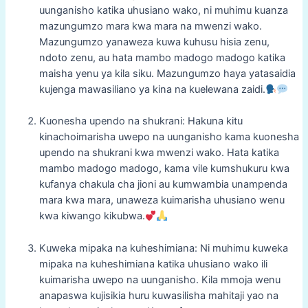
uunganisho katika uhusiano wako, ni muhimu kuanza
mazungumzo mara kwa mara na mwenzi wako.
Mazungumzo yanaweza kuwa kuhusu hisia zenu,
ndoto zenu, au hata mambo madogo madogo katika
maisha yenu ya kila siku. Mazungumzo haya yatasaidia
kujenga mawasiliano ya kina na kuelewana zaidi.
Kuonesha upendo na shukrani: Hakuna kitu
kinachoimarisha uwepo na uunganisho kama kuonesha
upendo na shukrani kwa mwenzi wako. Hata katika
mambo madogo madogo, kama vile kumshukuru kwa
kufanya chakula cha jioni au kumwambia unampenda
mara kwa mara, unaweza kuimarisha uhusiano wenu
kwa kiwango kikubwa.
Kuweka mipaka na kuheshimiana: Ni muhimu kuweka
mipaka na kuheshimiana katika uhusiano wako ili
kuimarisha uwepo na uunganisho. Kila mmoja wenu
anapaswa kujisikia huru kuwasilisha mahitaji yao na