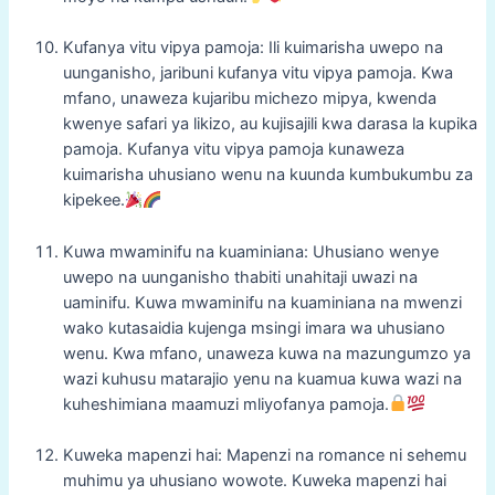
Kufanya vitu vipya pamoja: Ili kuimarisha uwepo na
uunganisho, jaribuni kufanya vitu vipya pamoja. Kwa
mfano, unaweza kujaribu michezo mipya, kwenda
kwenye safari ya likizo, au kujisajili kwa darasa la kupika
pamoja. Kufanya vitu vipya pamoja kunaweza
kuimarisha uhusiano wenu na kuunda kumbukumbu za
kipekee.
Kuwa mwaminifu na kuaminiana: Uhusiano wenye
uwepo na uunganisho thabiti unahitaji uwazi na
uaminifu. Kuwa mwaminifu na kuaminiana na mwenzi
wako kutasaidia kujenga msingi imara wa uhusiano
wenu. Kwa mfano, unaweza kuwa na mazungumzo ya
wazi kuhusu matarajio yenu na kuamua kuwa wazi na
kuheshimiana maamuzi mliyofanya pamoja.
Kuweka mapenzi hai: Mapenzi na romance ni sehemu
muhimu ya uhusiano wowote. Kuweka mapenzi hai