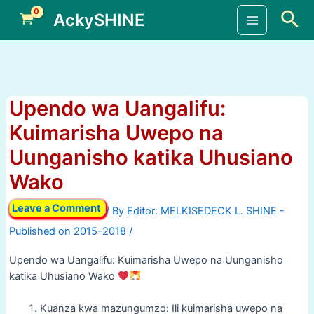
Skip
Sea
AckySHINE
to
Main
content
Menu
Upendo wa Uangalifu:
Kuimarisha Uwepo na
Uunganisho katika Uhusiano
Wako
Leave a Comment
/ By
/
Upendo wa Uangalifu: Kuimarisha Uwepo na Uunganisho
katika Uhusiano Wako
Kuanza kwa mazungumzo: Ili kuimarisha uwepo na