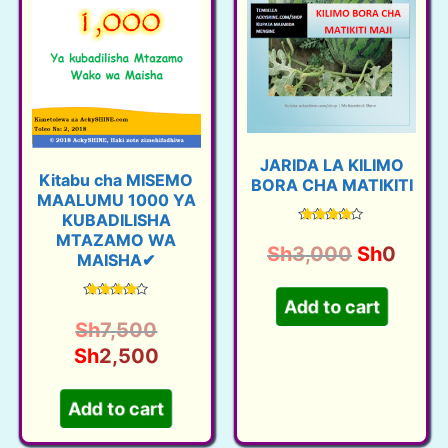
JARIDA LA KILIMO
Kitabu cha MISEMO
BORA CHA MATIKITI
MAALUMU 1000 YA
KUBADILISHA
Rated
MTAZAMO WA
4.26
O
C
Sh
3,000
Sh
0
out of 5
MAISHA✔
r
u
i
r
Rated
Add to cart
4.38
O
Sh
7,500
g
r
out of 5
r
C
Sh
2,500
i
e
i
u
n
n
g
r
a
t
Add to cart
i
r
l
p