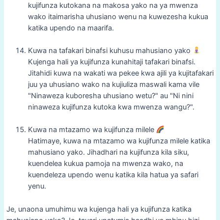
kujifunza kutokana na makosa yako na ya mwenza
wako itaimarisha uhusiano wenu na kuwezesha kukua
katika upendo na maarifa.
Kuwa na tafakari binafsi kuhusu mahusiano yako
Kujenga hali ya kujifunza kunahitaji tafakari binafsi.
Jitahidi kuwa na wakati wa pekee kwa ajili ya kujitafakari
juu ya uhusiano wako na kujiuliza maswali kama vile
"Ninaweza kuboresha uhusiano wetu?" au "Ni nini
ninaweza kujifunza kutoka kwa mwenza wangu?".
Kuwa na mtazamo wa kujifunza milele
Hatimaye, kuwa na mtazamo wa kujifunza milele katika
mahusiano yako. Jihadhari na kujifunza kila siku,
kuendelea kukua pamoja na mwenza wako, na
kuendeleza upendo wenu katika kila hatua ya safari
yenu.
Je, unaona umuhimu wa kujenga hali ya kujifunza katika