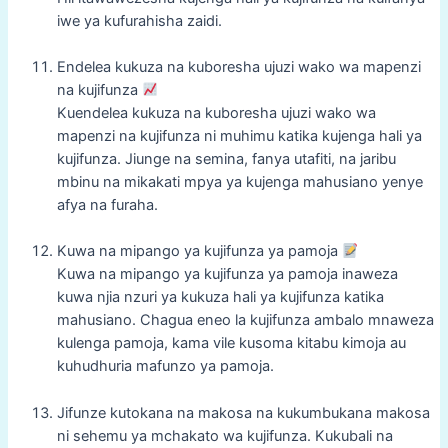
iwe ya kufurahisha zaidi.
Endelea kukuza na kuboresha ujuzi wako wa mapenzi
na kujifunza
Kuendelea kukuza na kuboresha ujuzi wako wa
mapenzi na kujifunza ni muhimu katika kujenga hali ya
kujifunza. Jiunge na semina, fanya utafiti, na jaribu
mbinu na mikakati mpya ya kujenga mahusiano yenye
afya na furaha.
Kuwa na mipango ya kujifunza ya pamoja
Kuwa na mipango ya kujifunza ya pamoja inaweza
kuwa njia nzuri ya kukuza hali ya kujifunza katika
mahusiano. Chagua eneo la kujifunza ambalo mnaweza
kulenga pamoja, kama vile kusoma kitabu kimoja au
kuhudhuria mafunzo ya pamoja.
Jifunze kutokana na makosa na kukumbukana makosa
ni sehemu ya mchakato wa kujifunza. Kukubali na