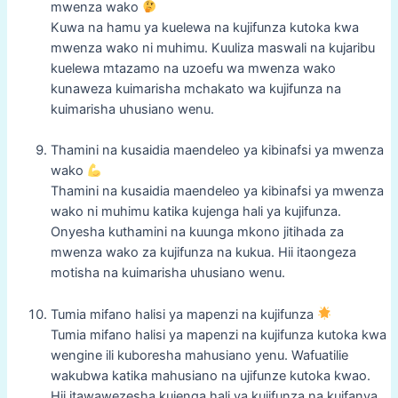
mwenza wako
Kuwa na hamu ya kuelewa na kujifunza kutoka kwa
mwenza wako ni muhimu. Kuuliza maswali na kujaribu
kuelewa mtazamo na uzoefu wa mwenza wako
kunaweza kuimarisha mchakato wa kujifunza na
kuimarisha uhusiano wenu.
Thamini na kusaidia maendeleo ya kibinafsi ya mwenza
wako
Thamini na kusaidia maendeleo ya kibinafsi ya mwenza
wako ni muhimu katika kujenga hali ya kujifunza.
Onyesha kuthamini na kuunga mkono jitihada za
mwenza wako za kujifunza na kukua. Hii itaongeza
motisha na kuimarisha uhusiano wenu.
Tumia mifano halisi ya mapenzi na kujifunza
Tumia mifano halisi ya mapenzi na kujifunza kutoka kwa
wengine ili kuboresha mahusiano yenu. Wafuatilie
wakubwa katika mahusiano na ujifunze kutoka kwao.
Hii itawawezesha kujenga hali ya kujifunza na kuifanya