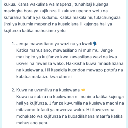
kukua. Kama wakulima wa mapenzi, tunahitaji kujenga
mazingira bora ya kujifunza ili kukuza upendo wetu na
kufurahia furaha ya kudumu. Katika makala hii, tutachunguza
jinsi ya kutumia mapenzi na kusaidiana ili kujenga hali ya
kujifunza katika mahusiano yetu.
Jenga mawasiliano ya wazi na ya kweli
Katika mahusiano, mawasiliano ni muhimu. Jenge
mazingira ya kujifunza kwa kuwasiliana wazi na kwa
ukweli na mwenza wako. Hakikisha kuwa mnasikilizana
na kuelewana. Hii itasaidia kuondoa mawazo potofu na
kutatua matatizo kwa ufanisi.
Kuwa na uvumilivu na kuelewana
Kuwa na subira na kuelewana ni muhimu katika kujenga
hali ya kujifunza. Jifunze kuvumilia na kuelewa maoni na
mitazamo tofauti ya mwenza wako. Hii itawezesha
mchakato wa kujifunza na kubadilishana maarifa katika
mahusiano yenu.