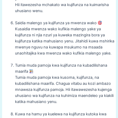
Hii itawezesha mchakato wa kujifunza na kuimarisha
uhusiano wenu.
Saidia malengo ya kujifunza ya mwenza wako
Kusaidia mwenza wako kufikia malengo yake ya
kujifunza ni njia nzuri ya kuweka mazingira bora ya
kujifunza katika mahusiano yenu. Jitahidi kuwa mshirika
mwenye nguvu na kuwapa msukumo na msaada
unaohitajika kwa mwenza wako kufikia malengo yake.
Tumia muda pamoja kwa kujifunza na kubadilishana
maarifa
Tumia muda pamoja kwa kusoma, kujifunza, na
kubadilishana maarifa. Chagua vitabu au kozi ambazo
mnaweza kujifunza pamoja. Hii itawawezesha kujenga
uhusiano wa kujifunza na kuhimiza maendeleo ya kiakili
katika mahusiano yenu.
Kuwa na hamu ya kuelewa na kujifunza kutoka kwa