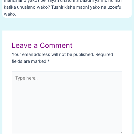
mahusiano yako? Je, tayari unatumia baadhi ya mbinu hizi
katika uhusiano wako? Tushirikishe maoni yako na uzoefu
wako.
Post
navigation
Leave a Comment
Your email address will not be published.
Required
fields are marked
*
Type
here..