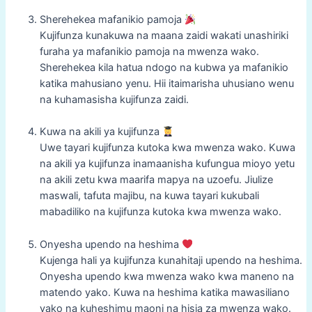
Sherehekea mafanikio pamoja
Kujifunza kunakuwa na maana zaidi wakati unashiriki
furaha ya mafanikio pamoja na mwenza wako.
Sherehekea kila hatua ndogo na kubwa ya mafanikio
katika mahusiano yenu. Hii itaimarisha uhusiano wenu
na kuhamasisha kujifunza zaidi.
Kuwa na akili ya kujifunza
Uwe tayari kujifunza kutoka kwa mwenza wako. Kuwa
na akili ya kujifunza inamaanisha kufungua mioyo yetu
na akili zetu kwa maarifa mapya na uzoefu. Jiulize
maswali, tafuta majibu, na kuwa tayari kukubali
mabadiliko na kujifunza kutoka kwa mwenza wako.
Onyesha upendo na heshima
Kujenga hali ya kujifunza kunahitaji upendo na heshima.
Onyesha upendo kwa mwenza wako kwa maneno na
matendo yako. Kuwa na heshima katika mawasiliano
yako na kuheshimu maoni na hisia za mwenza wako.