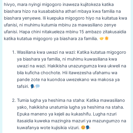
hivyo, mara nyingi migogoro inaweza kujitokeza katika
biashara hizo na kusababisha athari mbaya kwa familia na
biashara yenyewe. Ili kuepuka migogoro hiyo na kuitatua kwa
ufanisi, ni muhimu kutumia mbinu za mawasiliano zenye
ufanisi. Hapa chini nitakueleza mbinu 15 ambazo zitakusaidia
katika kutatua migogoro ya biashara za familia.
Wasiliana kwa uwazi na wazi: Katika kutatua migogoro
ya biashara ya familia, ni muhimu kuwasiliana kwa
uwazi na wazi. Hakikisha unazungumza kwa ukweli na
bila kuficha chochote. Hii itawezesha ufahamu wa
pande zote na kuondoa uwezekano wa makosa ya
tafsiri.
Tumia lugha ya heshima na staha: Katika mawasiliano
yako, hakikisha unatumia lugha ya heshima na staha.
Epuka maneno ya kejeli au kukashifu. Lugha nzuri
itasaidia kuweka mazingira mazuri ya mazungumzo na
kuwafanya wote kujisikia vizuri.