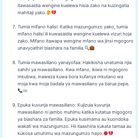
itawasaidia wengine kuelewa hisia zako na kuzingatia
mahitaji yako.
Tumia mifano halisi: Katika mazungumzo yako, tumia
mifano halisi ili kuwasaidia wengine kuelewa vizuri hoja
zako. Mifano itawapa wengine mfano wa jinsi mgogoro
unavyoathiri biashara na familia.
Tumia mawasiliano yanayofaa: Hakikisha unatumia njia
sahihi ya mawasiliano. Kwa mfano, ikiwa ni mgogoro
mkubwa, inaweza kuwa bora kufanya mkutano wa
moja kwa moja badala ya mawasiliano ya barua pepe.
Epuka kuvunja mawasiliano: Kujizuia kuvunja
mawasiliano ni jambo muhimu katika kutatua migogoro
ya biashara za familia. Epuka kusimama au kuondoka
wakati wa mazungumzo. Hii itaashiria kukata tamaa au
kukosa umuhimu wa mazungumzo hayo.