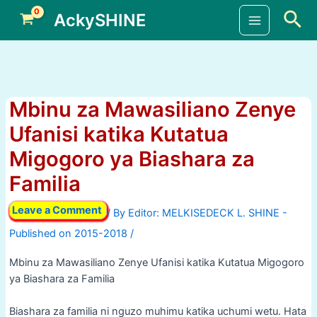
Skip
Sea
AckySHINE
to
Main
content
Menu
Mbinu za Mawasiliano Zenye
Ufanisi katika Kutatua
Migogoro ya Biashara za
Familia
Leave a Comment
/ By
/
Mbinu za Mawasiliano Zenye Ufanisi katika Kutatua Migogoro
ya Biashara za Familia
Biashara za familia ni nguzo muhimu katika uchumi wetu. Hata