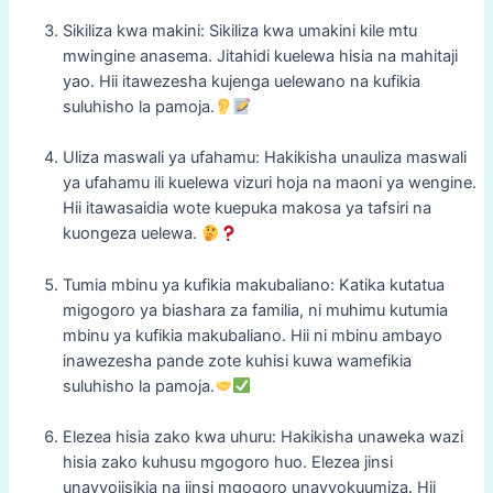
Sikiliza kwa makini: Sikiliza kwa umakini kile mtu
mwingine anasema. Jitahidi kuelewa hisia na mahitaji
yao. Hii itawezesha kujenga uelewano na kufikia
suluhisho la pamoja.
Uliza maswali ya ufahamu: Hakikisha unauliza maswali
ya ufahamu ili kuelewa vizuri hoja na maoni ya wengine.
Hii itawasaidia wote kuepuka makosa ya tafsiri na
kuongeza uelewa.
Tumia mbinu ya kufikia makubaliano: Katika kutatua
migogoro ya biashara za familia, ni muhimu kutumia
mbinu ya kufikia makubaliano. Hii ni mbinu ambayo
inawezesha pande zote kuhisi kuwa wamefikia
suluhisho la pamoja.
Elezea hisia zako kwa uhuru: Hakikisha unaweka wazi
hisia zako kuhusu mgogoro huo. Elezea jinsi
unavyojisikia na jinsi mgogoro unavyokuumiza. Hii