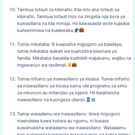
Tambua tofauti za kibinafsi: Kila mtu ana tofauti za
kibinafsi. Tambua tofauti hizo na zingatia njia bora ya
kuwasiliana na kila mmoja. Hii itawasaidia wote kujisikia
kuheshimiwa na kueleweka.
Tumia mikataba: Ili kuepusha migogoro ya baadaye,
tumia mikataba wakati wa kuanzisha biashara ya
familia. Mikataba itasaidia kudhibiti majukumu, wajibu na
mgawanyo wa rasilimali.
Tumia mifumo ya mawasiliano ya kisasa: Tumia mifumo
ya mawasiliano ya kisasa kama vile programu za simu
za mkononi au mitandao ya kijamii. Hii itarahisisha
mawasiliano na kuongeza ufanisi.
Tumia wataalamu wa mawasiliano: Ikiwa migogoro
inaendelea kuwa kubwa au ngumu, ni busara
kuwahusisha wataalamu wa mawasiliano. Wataalamu
hao wataweza kuongoza mazungumzo na kutoa mbinu