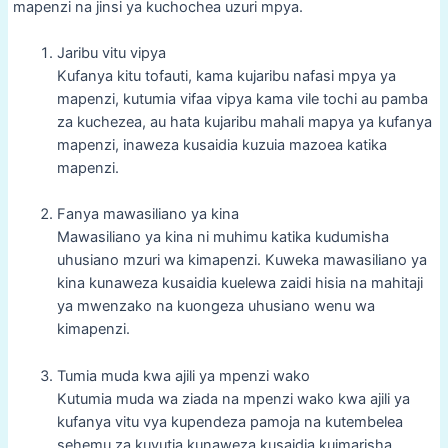
mapenzi na jinsi ya kuchochea uzuri mpya.
Jaribu vitu vipya
Kufanya kitu tofauti, kama kujaribu nafasi mpya ya
mapenzi, kutumia vifaa vipya kama vile tochi au pamba
za kuchezea, au hata kujaribu mahali mapya ya kufanya
mapenzi, inaweza kusaidia kuzuia mazoea katika
mapenzi.
Fanya mawasiliano ya kina
Mawasiliano ya kina ni muhimu katika kudumisha
uhusiano mzuri wa kimapenzi. Kuweka mawasiliano ya
kina kunaweza kusaidia kuelewa zaidi hisia na mahitaji
ya mwenzako na kuongeza uhusiano wenu wa
kimapenzi.
Tumia muda kwa ajili ya mpenzi wako
Kutumia muda wa ziada na mpenzi wako kwa ajili ya
kufanya vitu vya kupendeza pamoja na kutembelea
sehemu za kuvutia kunaweza kusaidia kuimarisha