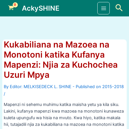
Skip
Sea
AckySHINE
to
Main
content
Menu
Kukabiliana na Mazoea na
Monotoni katika Kufanya
Mapenzi: Njia za Kuchochea
Uzuri Mpya
By
/
Mapenzi ni sehemu muhimu katika maisha yetu ya kila siku.
Lakini, kufanya mapenzi kwa mazoea na monotoni kunaweza
kuleta upungufu wa hisia na mvuto. Kwa hiyo, katika makala
hii, tutajadili njia za kukabiliana na mazoea na monotoni katika