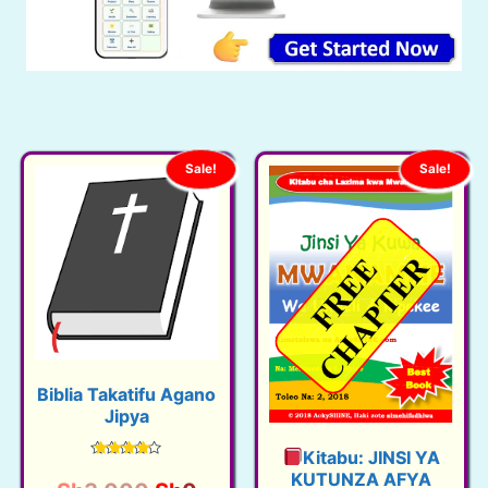
Sale!
Sale!
Biblia Takatifu Agano
Jipya
Kitabu: JINSI YA
Rated
KUTUNZA AFYA
4.35