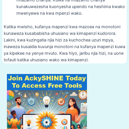
mtazamo chanya. Kuwa na mtazamo chanya
kunakuwezesha kuonyesha upendo na heshima kwako
mwenyewe na kwa mpenzi wako.
Katika mwisho, kufanya mapenzi kwa mazoea na monotoni
kunaweza kusababisha uhusiano wa kimapenzi kudorora.
Lakini, kwa kuzingatia njia hizi za kuchochea uzuri mpya,
inaweza kusaidia kuvunja monotoni na kufanya mapenzi kuwa
ya kipekee na yenye mvuto. Kwa hiyo, jaribu njia hizi, na uone
tofauti katika uhusiano wako wa kimapenzi.
Post
navigation