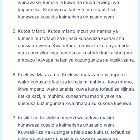
wanawake, kama vile kuwa na muda mwingi wa
kupumzika. Kuelewa na kuheshimu tofauti hizi
kunaweza kusaidia kuimarisha uhusiano wenu.
Kutoa Mfano: Kutoa mfano mzuri wa namna ya
kuheshimu tofauti za kijinsia kunaweza kuimarisha
uhusiano wenu. Kwa mfano, unaweza kufanya muda
wa kupumzika kwa pamoja au kushiriki katika shughuli
ambazo huwapa nafasi ya kuzungumza na kusikilizana.
Kuelewa Matazamo: Kuelewa matazamo ya mpenzi
wako kuhusu tofauti za kijinsia ni muhimu. Kwa mfano,
ikiwa mpenzi wako anahisi kuwa kuna tofauti za kijinsia
katika kazi, ni muhimu kuheshimu maoni yake na
kuepuka kuzungumza kwa dharau au kukosa kuelewa.
Kusikiliza: Kusikiliza mpenzi wako kwa makini
kunaweza kusaidia kuimarisha uhusiano wenu.
Kuwasikiliza na kuzingatia hisia zao kuhusu tofauti za
kijinsia kunaweza kusaidia kuongeza uelewa na