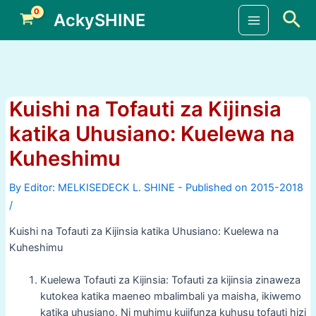
Skip
Sea
AckySHINE
to
Main
content
Menu
Kuishi na Tofauti za Kijinsia
katika Uhusiano: Kuelewa na
Kuheshimu
By
/
Kuishi na Tofauti za Kijinsia katika Uhusiano: Kuelewa na
Kuheshimu
Kuelewa Tofauti za Kijinsia: Tofauti za kijinsia zinaweza
kutokea katika maeneo mbalimbali ya maisha, ikiwemo
katika uhusiano. Ni muhimu kujifunza kuhusu tofauti hizi