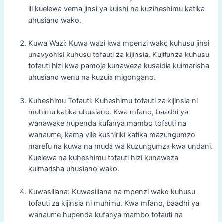
ili kuelewa vema jinsi ya kuishi na kuziheshimu katika
uhusiano wako.
Kuwa Wazi: Kuwa wazi kwa mpenzi wako kuhusu jinsi
unavyohisi kuhusu tofauti za kijinsia. Kujifunza kuhusu
tofauti hizi kwa pamoja kunaweza kusaidia kuimarisha
uhusiano wenu na kuzuia migongano.
Kuheshimu Tofauti: Kuheshimu tofauti za kijinsia ni
muhimu katika uhusiano. Kwa mfano, baadhi ya
wanawake hupenda kufanya mambo tofauti na
wanaume, kama vile kushiriki katika mazungumzo
marefu na kuwa na muda wa kuzungumza kwa undani.
Kuelewa na kuheshimu tofauti hizi kunaweza
kuimarisha uhusiano wako.
Kuwasiliana: Kuwasiliana na mpenzi wako kuhusu
tofauti za kijinsia ni muhimu. Kwa mfano, baadhi ya
wanaume hupenda kufanya mambo tofauti na