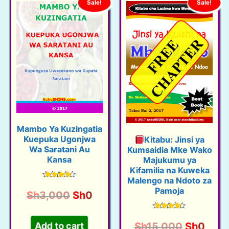
Sale!
Sale!
Mambo Ya Kuzingatia
Kuepuka Ugonjwa
Kitabu: Jinsi ya
Wa Saratani Au
Kumsaidia Mke Wako
Kansa
Majukumu ya
Kifamilia na Kuweka
Malengo na Ndoto za
Rated
Pamoja
4.56
O
C
Sh
3,000
Sh
0
out of 5
r
u
Rated
i
r
4.40
O
C
Sh
15,000
Sh
0
Add to cart
out of 5