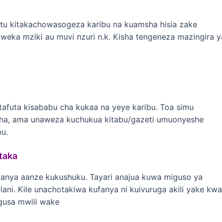
itu kitakachowasogeza karibu na kuamsha hisia zake
 weka mziki au muvi nzuri n.k. Kisha tengeneza mazingira y
uta kisababu cha kukaa na yeye karibu. Toa simu
sha, ama unaweza kuchukua kitabu/gazeti umuonyeshe
u.
taka
fanya aanze kukushuku. Tayari anajua kuwa miguso ya
ani. Kile unachotakiwa kufanya ni kuivuruga akili yake kwa
gusa mwili wake