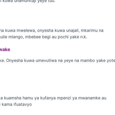
 kuwa unamuhitaji yeye tuu.
ha kuwa mwelewa, onyesha kuwa unajali, mkarimu na
ie mlango, mbebee begi au pochi yake n.k.
kwake
ke. Onyesha kuwa umevutiwa na yeye na mambo yake yot
ia za kuamsha hamu ya kufanya mpenzi ya mwanamke au
i kama ifuatavyo