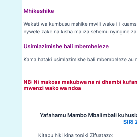
Mhikeshike
Wakati wa kumbusu mshike mwili wake ili kuams
nywele zake na kisha maliza sehemu nyingine za
Usimlazimishe bali mbembeleze
Kama hataki usimlazimishe bali mbembeleze au
NB: Ni makosa makubwa na ni dhambi kufany
mwenzi wako wa ndoa
Yafahamu Mambo Mbalimbali kuhusi
SIRI
Kitabu hiki kina topiki Zifuatazo;