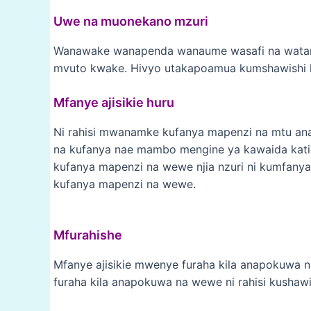
Uwe na muonekano mzuri
Wanawake wanapenda wanaume wasafi na watanas
mvuto kwake. Hivyo utakapoamua kumshawishi kuf
Mfanye ajisikie huru
Ni rahisi mwanamke kufanya mapenzi na mtu ana
na kufanya nae mambo mengine ya kawaida kati
kufanya mapenzi na wewe njia nzuri ni kumfanya
kufanya mapenzi na wewe.
Mfurahishe
Mfanye ajisikie mwenye furaha kila anapokuwa 
furaha kila anapokuwa na wewe ni rahisi kusha