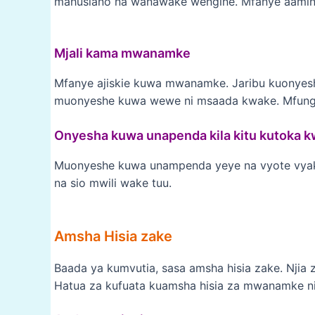
mahusiano na wanawake wengine. Mfanye aamini
Mjali kama mwanamke
Mfanye ajiskie kuwa mwanamke. Jaribu kuonyes
muonyeshe kuwa wewe ni msaada kwake. Mfungul
Onyesha kuwa unapenda kila kitu kutoka 
Muonyeshe kuwa unampenda yeye na vyote vya
na sio mwili wake tuu.
Amsha Hisia zake
Baada ya kumvutia, sasa amsha hisia zake. Nj
Hatua za kufuata kuamsha hisia za mwanamke n