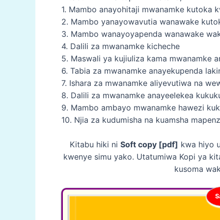
1. Mambo anayohitaji mwanamke kutoka
2. Mambo yanayowavutia wanawake kut
3. Mambo wanayoyapenda wanawake waka
4. Dalili za mwanamke kicheche
5. Maswali ya kujiuliza kama mwanamke 
6. Tabia za mwanamke anayekupenda laki
7. Ishara za mwanamke aliyevutiwa na we
8. Dalili za mwanamke anayeelekea kukuku
9. Mambo ambayo mwanamke hawezi ku
10. Njia za kudumisha na kuamsha mapen
Kitabu hiki ni
Soft copy [pdf]
kwa hiyo u
kwenye simu yako. Utatumiwa Kopi ya kit
kusoma wak
S