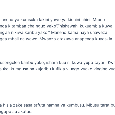
eno ya kumsuka lakini yawe ya kichini chini. Mfano
da kitambaa cha nguo yako”,”nishawahi kukuambia kuwa
g’aa nikiwa karibu yako.” Maneno kama haya unaweza
ngea mbali na wewe. Mwanzo atakuwa anapenda kuyaskia.
ongelea karibu yako, ishara kuu ni kuwa yupo tayari. Kw
suka, kumgusa na kujaribu kufikia viungo vyake vingine vy
 hisia zake sasa tafuta namna ya kumbusu. Mbusu taratib
gope au akatae.