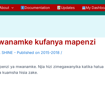
About
Documentation
Updates
My Dashbo
mwanamke kufanya mapenzi
/
penzi ya mwanamke. Njia hizi zimegawanyika katika hatua
a kuamsha hisia zake.