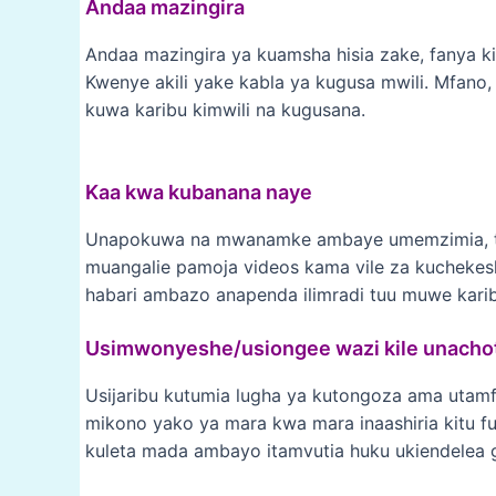
Andaa mazingira
Andaa mazingira ya kuamsha hisia zake, fanya k
Kwenye akili yake kabla ya kugusa mwili. Mfano,
kuwa karibu kimwili na kugusana.
Kaa kwa kubanana naye
Unapokuwa na mwanamke ambaye umemzimia, taf
muangalie pamoja videos kama vile za kucheke
habari ambazo anapenda ilimradi tuu muwe karib
Usimwonyeshe/usiongee wazi kile unacho
Usijaribu kutumia lugha ya kutongoza ama utam
mikono yako ya mara kwa mara inaashiria kitu ful
kuleta mada ambayo itamvutia huku ukiendelea 