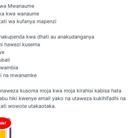
 kwa Mwanaume
oka kwa wanaume
ti wa kufanya mapenzi
anakupenda kwa dhati au anakudanganya
ni hawezi kusema
we
bali
kwambia
zi na mwanamke
naweza kusoma moja kwa moja kirahisi kabisa hata
abu hiki kwenye email yako na utaweza kukihifadhi na
ati wowote utakaotaka.
ale!