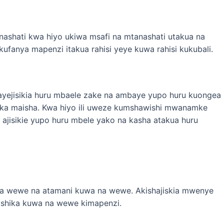
hati kwa hiyo ukiwa msafi na mtanashati utakua na
anya mapenzi itakua rahisi yeye kuwa rahisi kukubali.
yejisikia huru mbaele zake na ambaye yupo huru kuongea
ka maisha. Kwa hiyo ili uweze kumshawishi mwanamke
 ajisikie yupo huru mbele yako na kasha atakua huru
na wewe na atamani kuwa na wewe. Akishajiskia mwenye
wishika kuwa na wewe kimapenzi.