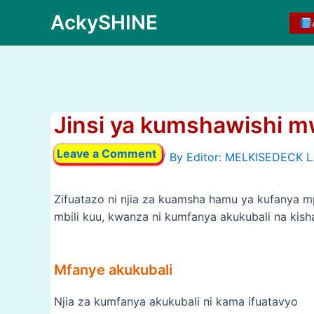
Skip
AckySHINE
to
content
Jinsi ya kumshawishi 
Leave a Comment
/ By
Zifuatazo ni njia za kuamsha hamu ya kufanya m
mbili kuu, kwanza ni kumfanya akukubali na kish
Mfanye akukubali
Njia za kumfanya akukubali ni kama ifuatavyo