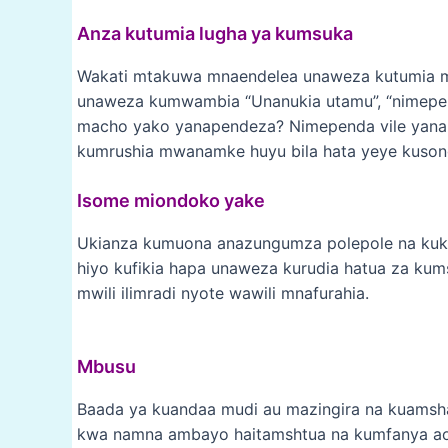
Anza kutumia lugha ya kumsuka
Wakati mtakuwa mnaendelea unaweza kutumia man
unaweza kumwambia “Unanukia utamu”, “nimepen
macho yako yanapendeza? Nimependa vile yanan
kumrushia mwanamke huyu bila hata yeye kuso
Isome miondoko yake
Ukianza kumuona anazungumza polepole na kukus
hiyo kufikia hapa unaweza kurudia hatua za kum
mwili ilimradi nyote wawili mnafurahia.
Mbusu
Baada ya kuandaa mudi au mazingira na kuamsha
kwa namna ambayo haitamshtua na kumfanya ao