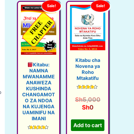
Sale!
Sale!
Kitabu cha
Kitabu:
Novena ya
NAMNA
Roho
MWANAMME
Mtakatifu
ANAWEZA
KUSHINDA
o
Rated
CHANGAMOT
4.35
O
Sh
5,000
O ZA NDOA
out of 5
C
r
NA KUJENGA
Sh
0
UAMINIFU NA
u
i
IMANI
Add to cart
r
g
r
i
Rated