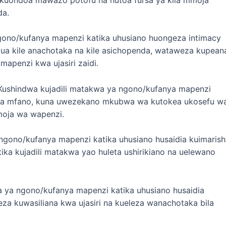
da.
ngono/kufanya mapenzi katika uhusiano huongeza intimacy
jua kile anachotaka na kile asichopenda, wataweza kupean
apenzi kwa ujasiri zaidi.
 Kushindwa kujadili matakwa ya ngono/kufanya mapenzi
 Kwa mfano, kuna uwezekano mkubwa wa kutokea ukosefu w
moja wa wapenzi.
 ngono/kufanya mapenzi katika uhusiano husaidia kuimaris
ika kujadili matakwa yao huleta ushirikiano na uelewano
a ya ngono/kufanya mapenzi katika uhusiano husaidia
a kuwasiliana kwa ujasiri na kueleza wanachotaka bila