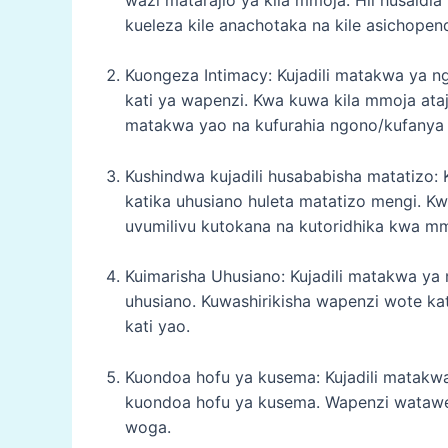
kueleza kile anachotaka na kile asichopen
Kuongeza Intimacy: Kujadili matakwa ya 
kati ya wapenzi. Kwa kuwa kila mmoja ata
matakwa yao na kufurahia ngono/kufanya m
Kushindwa kujadili husababisha matatizo:
katika uhusiano huleta matatizo mengi.
uvumilivu kutokana na kutoridhika kwa m
Kuimarisha Uhusiano: Kujadili matakwa ya
uhusiano. Kuwashirikisha wapenzi wote kat
kati yao.
Kuondoa hofu ya kusema: Kujadili matakw
kuondoa hofu ya kusema. Wapenzi watawez
woga.