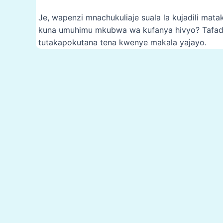
Je, wapenzi mnachukuliaje suala la kujadili mat
kuna umuhimu mkubwa wa kufanya hivyo? Tafadh
tutakapokutana tena kwenye makala yajayo.
Post
navigation