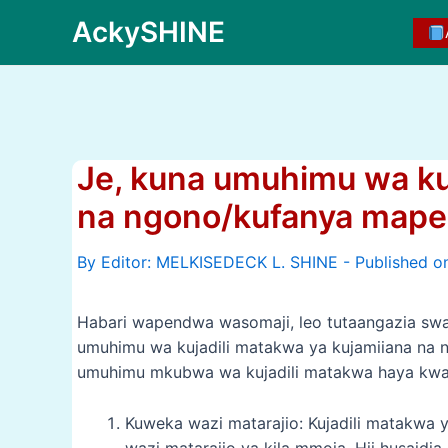
Skip
AckySHINE
to
content
Je, kuna umuhimu wa ku
na ngono/kufanya mapen
By
Habari wapendwa wasomaji, leo tutaangazia swal
umuhimu wa kujadili matakwa ya kujamiiana na n
umuhimu mkubwa wa kujadili matakwa haya kwa 
Kuweka wazi matarajio: Kujadili matakwa 
wazi matarajio ya kila mmoja. Hii husaid