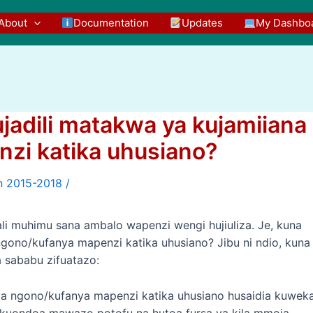
About
Documentation
Updates
My Dashbo
jadili matakwa ya kujamiiana
zi katika uhusiano?
/
i muhimu sana ambalo wapenzi wengi hujiuliza. Je, kuna
gono/kufanya mapenzi katika uhusiano? Jibu ni ndio, kuna
sababu zifuatazo:
ya ngono/kufanya mapenzi katika uhusiano husaidia kuwek
ia kuondoa mawazo potofu na hutoa fursa ya kila mmoja