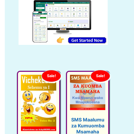
Sale!
Sale!
SMS Maalumu
za Kumuomba
Msamaha