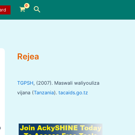
Search
ard
Rejea
TGPSH
, (2007). Maswali waliyouliza
vijana (
Tanzania
).
tacaids.go.tz
a