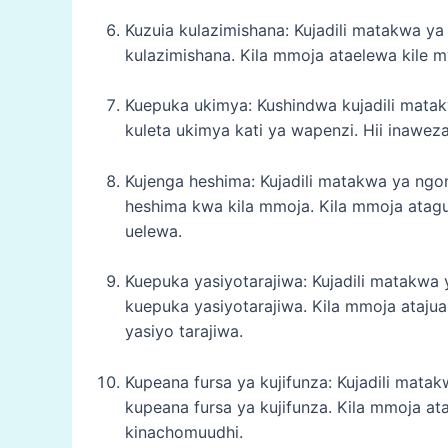
Kuzuia kulazimishana: Kujadili matakwa y
kulazimishana. Kila mmoja ataelewa kile
Kuepuka ukimya: Kushindwa kujadili mata
kuleta ukimya kati ya wapenzi. Hii inawe
Kujenga heshima: Kujadili matakwa ya ngo
heshima kwa kila mmoja. Kila mmoja atagu
uelewa.
Kuepuka yasiyotarajiwa: Kujadili matakwa
kuepuka yasiyotarajiwa. Kila mmoja atajua
yasiyo tarajiwa.
Kupeana fursa ya kujifunza: Kujadili mata
kupeana fursa ya kujifunza. Kila mmoja at
kinachomuudhi.