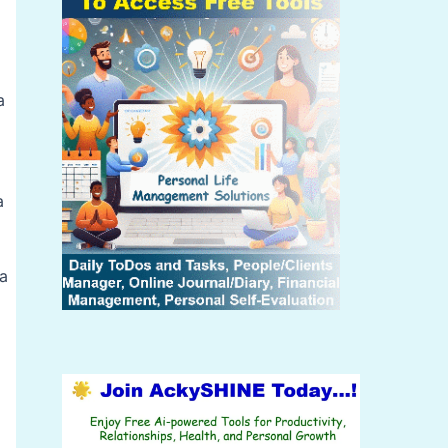
a
a
ha