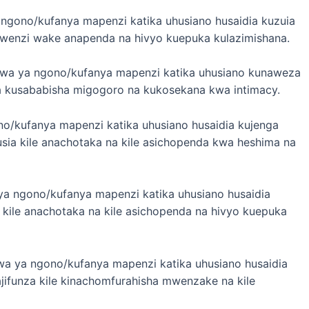
a ngono/kufanya mapenzi katika uhusiano husaidia kuzuia
 mwenzi wake anapenda na hivyo kuepuka kulazimishana.
kwa ya ngono/kufanya mapenzi katika uhusiano kunaweza
za kusababisha migogoro na kukosekana kwa intimacy.
no/kufanya mapenzi katika uhusiano husaidia kujenga
sia kile anachotaka na kile asichopenda kwa heshima na
 ya ngono/kufanya mapenzi katika uhusiano husaidia
 kile anachotaka na kile asichopenda na hivyo kuepuka
kwa ya ngono/kufanya mapenzi katika uhusiano husaidia
ajifunza kile kinachomfurahisha mwenzake na kile